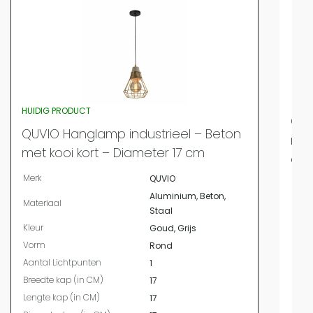
HUIDIG PRODUCT
QUV
QUVIO Hanglamp industrieel – Beton
met
met kooi kort – Diameter 17 cm
cm
Merk
QUVIO
Merk
Aluminium, Beton,
Materiaal
Mate
Staal
Kleur
Goud, Grijs
Kleur
Vorm
Rond
Vor
Aantal Lichtpunten
1
Aant
Breedte kap (in CM)
17
Bree
Lengte kap (in CM)
17
Leng