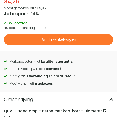
34,26
Meest getoonde prijs
39,95
Je bespaart 14%
✓ Op voorraad
Nu besteld, dinsdag in huis
In winkelwagen
Merkproducten met
kwaliteitsgarantie
.
Call
Betaal zoals jij wilt, ook
achteraf
.
to
Altijd
gratis verzending
én
gratis retour
.
actions
Mooi wonen,
slim gekozen
!
QUVIO Hanglamp – Beton met kooi kort – Diameter 17
cm