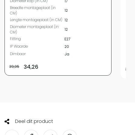
Diameter kap (in CM)
17
Diam
Breedte montageplaat (in
12
Bree
CM)
CM)
Lengte montageplaat (in CM)
12
Leng
Diameter montageplaat (in
12
Diam
CM)
CM)
Fitting
E27
Fitti
IP Waarde
20
IP W
Dimbaar
Ja
Dim
34,26
39,95
39,9
Deel dit product