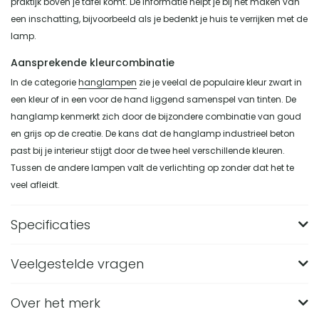
praktijk boven je tafel komt. De informatie helpt je bij het maken van
een inschatting, bijvoorbeeld als je bedenkt je huis te verrijken met de
lamp.
Aansprekende kleurcombinatie
In de categorie
hanglampen
zie je veelal de populaire kleur zwart in
een kleur of in een voor de hand liggend samenspel van tinten. De
hanglamp kenmerkt zich door de bijzondere combinatie van goud
en grijs op de creatie. De kans dat de hanglamp industrieel beton
past bij je interieur stijgt door de twee heel verschillende kleuren.
Tussen de andere lampen valt de verlichting op zonder dat het te
veel afleidt.
Specificaties
Veelgestelde vragen
Merk
QUVIO
Materiaal
Aluminium, Beton, Staal
Over het merk
Wat zijn de afmetingen van de QUVIO Hanglamp