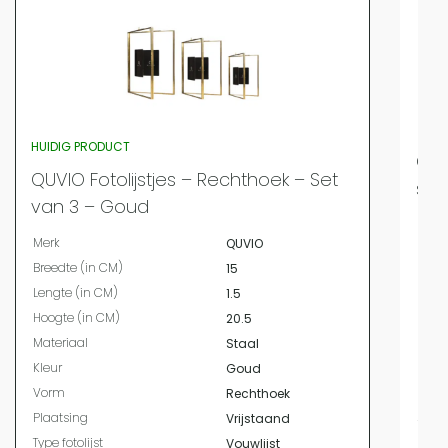
HUIDIG PRODUCT
QUV
QUVIO Fotolijstjes – Rechthoek – Set
sta
van 3 – Goud
Merk
Merk
QUVIO
Bree
Breedte (in CM)
15
Leng
Lengte (in CM)
1.5
Hoog
Hoogte (in CM)
20.5
Mate
Materiaal
Staal
Kleur
Kleur
Goud
Vor
Vorm
Rechthoek
Plaa
Plaatsing
Vrijstaand
Type 
Type fotolijst
Vouwlijst