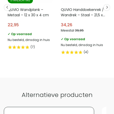
STAPELKORTING
HomeLiving.nl
marktdeelnemer in de eu
QUVIO Wandplank –
QUVIO Handdoekenrek /
adres verantwoordelijke
Lange voren 8, 5541RT
Metaal – 12 x 30 x 4 cm
Wandrek – Staal – 21,5 x
marktdeelnemer in de eu
Reusel
60 x 19,5 cm
22,95
34,26
e mailadres verantwoordelijke
product-
Meestal
39,95
marktdeelnemer in de eu
compliance@homeliving.nl
✓ Op voorraad
✓ Op voorraad
Nu besteld, dinsdag in huis
telefoonnummer verantwoordelijke
+31 (0)85 - 130 25 89
Nu besteld, dinsdag in huis
marktdeelnemer in de eu
7
4
Vergelijk met alternatieven
Alternatieve producten