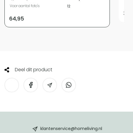
Voor 
Voor aantal foto's
12
39,
64,95
Deel dit product
HomeLiving
footer
klantenservice@homeliving.nl