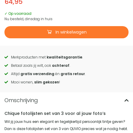
64,95
✓ Op voorraad
Nu besteld, dinsdag in huis
In winkelwagen
Merkproducten met
kwaliteitsgarantie
.
Call
Betaal zoals jij wilt, ook
achteraf
.
to
Altijd
gratis verzending
én
gratis retour
.
actions
Mooi wonen,
slim gekozen
!
Chique fotolijsten set van 3 voor al jouw foto’s
Wil jij jouw huis een elegant en tegelijkertijd persoonlijk tintje geven?
Dan is deze fotolijsten set van 3 van QUVIO precies wat je nodig hebt.