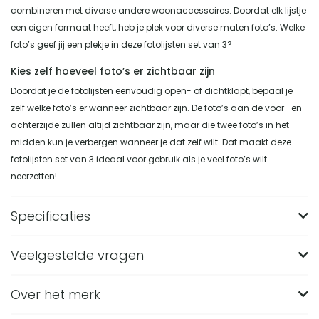
combineren met diverse andere woonaccessoires. Doordat elk lijstje
een eigen formaat heeft, heb je plek voor diverse maten foto’s. Welke
foto’s geef jij een plekje in deze fotolijsten set van 3?
Kies zelf hoeveel foto’s er zichtbaar zijn
Doordat je de fotolijsten eenvoudig open- of dichtklapt, bepaal je
zelf welke foto’s er wanneer zichtbaar zijn. De foto’s aan de voor- en
achterzijde zullen altijd zichtbaar zijn, maar die twee foto’s in het
midden kun je verbergen wanneer je dat zelf wilt. Dat maakt deze
fotolijsten set van 3 ideaal voor gebruik als je veel foto’s wilt
neerzetten!
Specificaties
Veelgestelde vragen
Merk
QUVIO
Breedte (in CM)
15
Over het merk
Wat zijn de afmetingen van de QUVIO Fotolijstjes
set van 3?
Lengte (in CM)
1.5