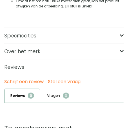
Omdat het om natuurlijke materialen gaat, kan het product
afwijken van de afbeelding. Elk stuk is uniek!
Specificaties
Over het merk
Merk
QUVIO
Breedte (in CM)
90
Reviews
Lengte (in CM)
180
Schrijf een review
Stel een vraag
Hoogte (in CM)
76
Materiaal
Mango hout, Metaal
Reviews
Vragen
Gewicht (in KG)
55.5
Kleur
Zwart
Duurzaam en natuurlijk,