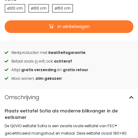
ø120 cm
ø130 cm
ø150 cm
In winkelwagen
Merkproducten met
kwaliteitsgarantie
.
Call
Betaal zoals jij wilt, ook
achteraf
.
to
Altijd
gratis verzending
én
gratis retour
.
actions
Mooi wonen,
slim gekozen
!
Plaats eettafel Sofia als moderne blikvanger in de
eetkamer
De QUVIO eettafel Sofia is een zwarte ovale eettafel van FSC®
gecertificeerd mangohout en metaal. Deze eettafel ovaal 180×90