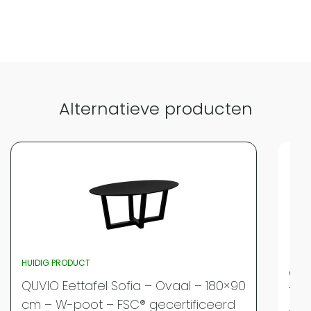
Vergelijk met alternatieven
Alternatieve producten
HUIDIG PRODUCT
QUV
QUVIO Eettafel Sofia – Ovaal – 180×90
180
cm – W-poot – FSC® gecertificeerd
gec