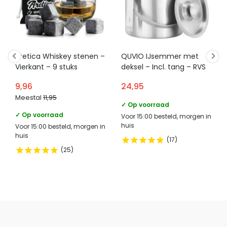
adres verantwoordelijke
Lange voren 8, 5541RT
kussenhoezen, planken, vaasjes, lampen en nog veel meer. Ieder
marktdeelnemer in de eu
Reusel
product is met zorg ontworpen en vervaardigd uit hoogwaardige
e mailadres verantwoordelijke
product-
materialen, wat resulteert in duurzame producten van hoge kwaliteit.
marktdeelnemer in de eu
compliance@homeliving.nl
Aretica Whiskey stenen –
QUVIO IJsemmer met
telefoonnummer verantwoordelijke
Vierkant – 9 stuks
deksel – Incl. tang – RVS
+31 (0)85 - 130 25 89
marktdeelnemer in de eu
9,96
24,95
Meestal
11,95
✓ Op voorraad
Vergelijk met alternatieven
✓ Op voorraad
Voor 15:00 besteld, morgen in
huis
Voor 15:00 besteld, morgen in
huis
17
25