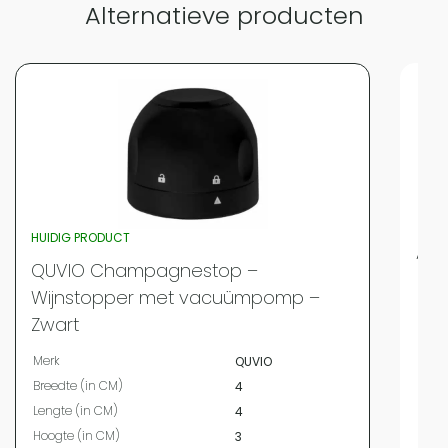
Alternatieve producten
HUIDIG PRODUCT
Are
QUVIO Champagnestop –
Merk
Wijnstopper met vacuümpomp –
Bree
Zwart
Leng
Merk
QUVIO
Hoog
Breedte (in CM)
4
Diam
Lengte (in CM)
4
Mate
Hoogte (in CM)
3
Kleur