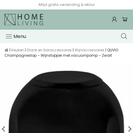
Menu
|
Keuken
|
Drank en baraccessoires
|
Wijnaccessoires
| QUVIO
Champagnestop – Wijnstopper met vacuümpomp – Zwart