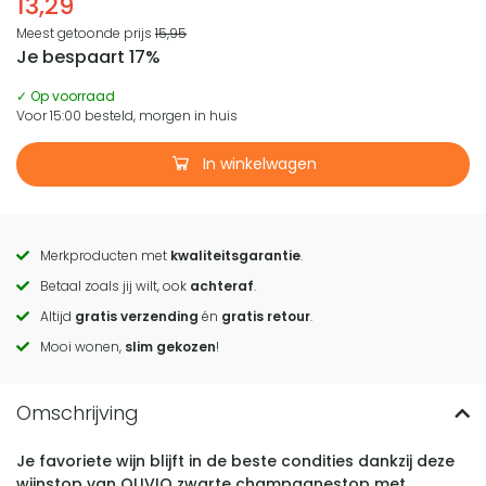
13,29
Meest getoonde prijs
15,95
Je bespaart 17%
✓ Op voorraad
Voor 15:00 besteld, morgen in huis
In winkelwagen
Merkproducten met
kwaliteitsgarantie
.
Call
Betaal zoals jij wilt, ook
achteraf
.
to
Altijd
gratis verzending
én
gratis retour
.
actions
Mooi wonen,
slim gekozen
!
Je favoriete wijn blijft in de beste condities dankzij deze
wijnstop van QUVIO zwarte champagnestop met