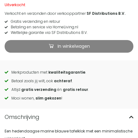
Uitverkocht
Verkocht en verzonden door verkooppartner
SF Distributions B.V.
Gratis verzending en retour
Betaling en service via HomeLiving.nl
Wettelijke garantie via SF Distributions B.V.
In winkelwagen
Merkproducten met
kwaliteitsgarantie
.
Call
Betaal zoals jij wilt, ook
achteraf
.
to
Altijd
gratis verzending
én
gratis retour
.
actions
Mooi wonen,
slim gekozen
!
Een hedendaagse marine blauwe tafelklok met een minimalistische