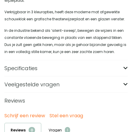
wijzerplaat.
Verkrijgbaar in 3 kleuropties, heeft deze moderne mat afgewerkte
schouwklok een grafische theaterwijzerplaat en een glazen venster.
In de industrie bekend als ‘silent-sweep’, bewegen de wijzers in een
constante vloeiende beweging in plaats van een stappend tikken.
Dus je zult geen getik horen, maar als je gehoor bijzonder gevoelig is
in een volledig stille kamer, kun je een zeer zachte zoem horen.
Specificaties
Veelgestelde vragen
Materiaal
Acryl
Kleur
Donkerblauw
Reviews
Wat zijn de afmetingen van de Newgate Theatre
Tafelklok - French Navy?
Vorm
Rond
Schrijf een review
Stel een vraag
De Newgate Theatre Tafelklok - French Navy is 16 cm lang,
Hoogte (in CM)
16.9
Van welk materiaal is de Newgate Theatre
16,9 cm hoog en 6,1 cm breed. Door dit compacte formaat
Tafelklok gemaakt?
Breedte (in CM)
6.1
Reviews
Vragen