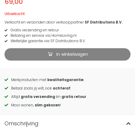
69,00
Uitverkocht
Verkocht en verzonden door verkooppartner
SF Distributions B.V.
Gratis verzending en retour
Betaling en service via HomeLiving.nl
Wettelijke garantie via SF Distributions B.V.
In winkelwagen
Merkproducten met
kwaliteitsgarantie
.
Call
Betaal zoals jij wilt, ook
achteraf
.
to
Altijd
gratis verzending
én
gratis retour
.
actions
Mooi wonen,
slim gekozen
!