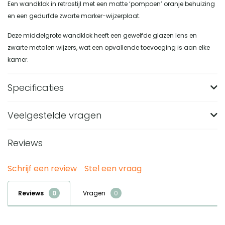
Een wandklok in retrostijl met een matte ‘pompoen’ oranje behuizing
en een gedurfde zwarte marker-wijzerplaat.
Deze middelgrote wandklok heeft een gewelfde glazen lens en
zwarte metalen wijzers, wat een opvallende toevoeging is aan elke
kamer.
Specificaties
Veelgestelde vragen
Uuraanduiding
Strepen
Stil uurwerk
Ja
Reviews
Wat zijn de afmetingen van de Newgate Radio
City Wandklok in pompoen oranje?
Kleur
Oranje
Schrijf een review
Stel een vraag
De Newgate Radio City Wandklok is 33 cm lang, 33 cm hoog
Vorm
Rond
Welke kleur en stijl heeft de Newgate Radio City
en 6,4 cm breed. Door dit middelgrote formaat is de ronde
Wandklok?
Hoogte (in CM)
33
Reviews
Vragen
klok duidelijk aanwezig aan de wand zonder extreem groot
Deze wandklok heeft een matte pompoenoranje behuizing
Breedte (in CM)
6.4
Heeft deze oranje Newgate wandklok een stil
te zijn.
en een retrostijl. De zwarte marker-wijzerplaat en zwarte