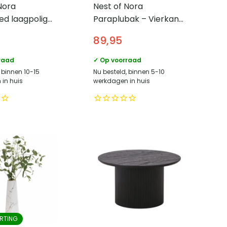
Nora
Nest of Nora
ed laagpolig
Paraplubak – Vierkant
 rechthoekig
– Modern design –
89,95
n patroon –
Bruin
raad
✓ Op voorraad
 binnen 10-15
Nu besteld, binnen 5-10
in huis
werkdagen in huis
RTING