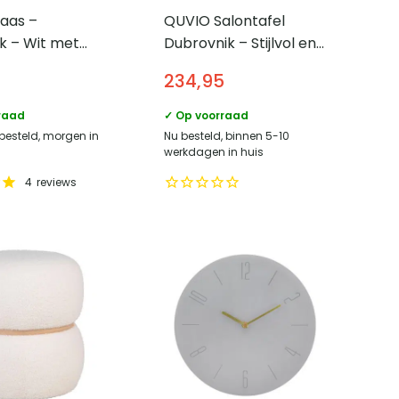
aas –
QUVIO Salontafel
k – Wit met
Dubrovnik – Stijlvol en
ble look – 11 x
Functioneel –
234,95
Donkerbruin –
Ø80xH45 cm
raad
✓ Op voorraad
 besteld, morgen in
Nu besteld, binnen 5-10
werkdagen in huis
4
reviews