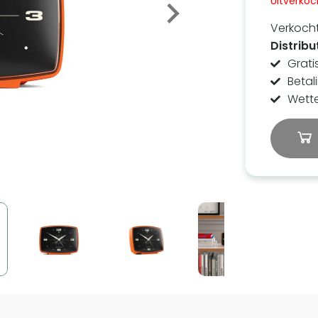
Uitverkoc
Verkoch
Distribu
Grati
Betal
Wettel