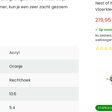
Nest of 
 kamer, kun je een zeer zacht gezoem
Vloerkle
240×340
219,95
– Moder
Wit
✓ Op voor
Nu besteld,
werkdagen 
Acryl
Oranje
Rechthoek
10.6
5.4
STAPELKO