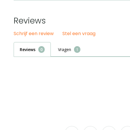
Deze wekker heeft geen slinger. Het ontwerp bes
oranje behuizing op een kleine acrylstandaard.
Reviews
Schrijf een review
Stel een vraag
Reviews
Vragen