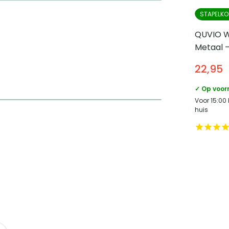
taat uit een rechthoekige Pompoen
STAPELKO
QUVIO W
Metaal –
22,95
✓ Op voor
Voor 15:00
huis