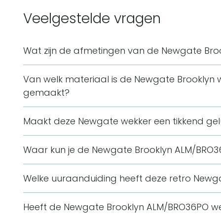
Veelgestelde vragen
Wat zijn de afmetingen van de Newgate Br
De Newgate Brooklyn ALM/BRO36PO wekker is 14 cm
Van welk materiaal is de Newgate Brooklyn
Door dit compacte formaat past hij goed op een bu
gemaakt?
De wekker is gemaakt van acryl en heeft een kleine
Maakt deze Newgate wekker een tikkend gel
rechthoekig en uitgevoerd in de kleur Pompoen ora
Deze wekker heeft een stil uurwerk met silent-sw
Waar kun je de Newgate Brooklyn ALM/BRO3
vloeiend in plaats van stappend, waardoor je geen get
Deze kleine retro-geïnspireerde wekker is geschikt
kamer een zeer zacht gezoem hoorbaar zijn.
Welke uuraanduiding heeft deze retro Newg
nachtkastje. De rechthoekige vorm en Pompoen or
De wekker gebruikt cijfers als uuraanduiding. Dat pa
aanwezig in een interieur zonder veel ruimte in te 
Heeft de Newgate Brooklyn ALM/BRO36PO wek
rechthoekige, retro-geïnspireerde vormgeving.