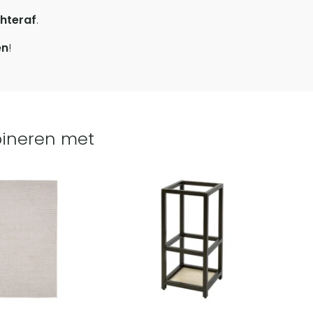
hteraf
.
en
!
ineren met