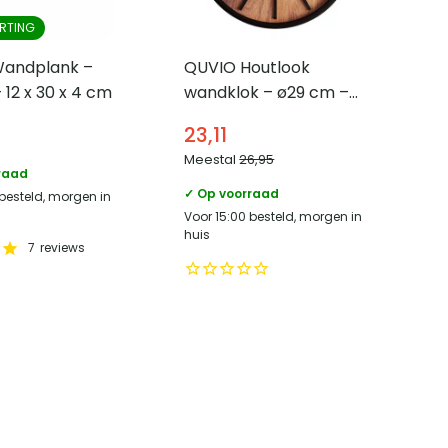
RTING
andplank –
QUVIO Houtlook
 12 x 30 x 4 cm
wandklok – ø29 cm –
Kunststof – Zwart
23,11
Meestal
26,95
raad
✓ Op voorraad
 besteld, morgen in
Voor 15:00 besteld, morgen in
huis
7
reviews