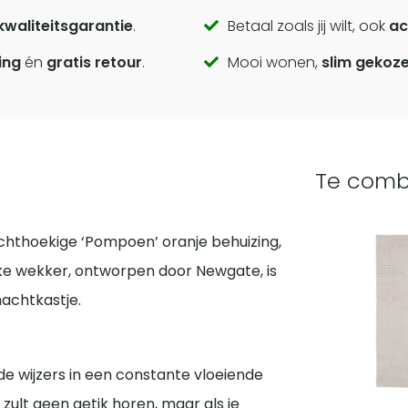
kwaliteitsgarantie
.
Betaal zoals jij wilt, ook
ac
ing
én
gratis retour
.
Mooi wonen,
slim gekoz
Te comb
chthoekige ‘Pompoen’ oranje behuizing,
eke wekker, ontworpen door Newgate, is
nachtkastje.
de wijzers in een constante vloeiende
zult geen getik horen, maar als je