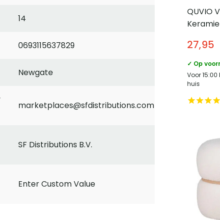
QUVIO V
14
Keramie
goud mar
27,95
0693115637829
29 cm
✓ Op voor
Newgate
Voor 15:00
huis
marketplaces@sfdistributions.com
SF Distributions B.V.
Enter Custom Value