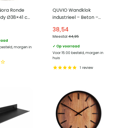
 Nora Ronde
QUVIO Wandklok
ddy Ø38×41 cm
industrieel – Beton –
Diameter 30 cm
38,54
Meestal
44,95
raad
✓ Op voorraad
 besteld, morgen in
Voor 15:00 besteld, morgen in
huis
1
review