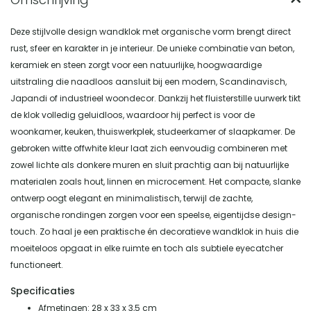
Deze stijlvolle design wandklok met organische vorm brengt direct
rust, sfeer en karakter in je interieur. De unieke combinatie van beton,
keramiek en steen zorgt voor een natuurlijke, hoogwaardige
uitstraling die naadloos aansluit bij een modern, Scandinavisch,
Japandi of industrieel woondecor. Dankzij het fluisterstille uurwerk tikt
de klok volledig geluidloos, waardoor hij perfect is voor de
woonkamer, keuken, thuiswerkplek, studeerkamer of slaapkamer. De
gebroken witte offwhite kleur laat zich eenvoudig combineren met
zowel lichte als donkere muren en sluit prachtig aan bij natuurlijke
materialen zoals hout, linnen en microcement. Het compacte, slanke
ontwerp oogt elegant en minimalistisch, terwijl de zachte,
organische rondingen zorgen voor een speelse, eigentijdse design-
touch. Zo haal je een praktische én decoratieve wandklok in huis die
moeiteloos opgaat in elke ruimte en toch als subtiele eyecatcher
functioneert.
Specificaties
Afmetingen: 28 x 33 x 3,5 cm