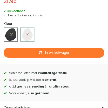
31,95
✓ Op voorraad
Nu besteld, dinsdag in huis
Kleur
In winkelwagen
Merkproducten met
kwaliteitsgarantie
.
Call
Betaal zoals jij wilt, ook
achteraf
.
to
Altijd
gratis verzending
én
gratis retour
.
actions
Mooi wonen,
slim gekozen
!