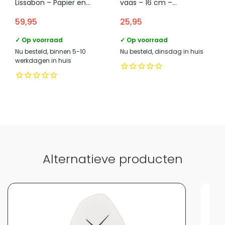
Lissabon – Papier en
vaas – 16 cm –
metaal – Set van 2 –
Donkergrijs
59,95
25,95
Natuurlijk
Vergelijk met alternatieven
✓ Op voorraad
✓ Op voorraad
Nu besteld, binnen 5-10
Nu besteld, dinsdag in huis
werkdagen in huis
Alternatieve producten