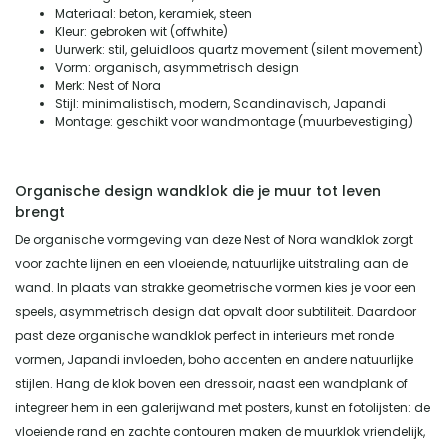
Materiaal: beton, keramiek, steen
Kleur: gebroken wit (offwhite)
Uurwerk: stil, geluidloos quartz movement (silent movement)
Vorm: organisch, asymmetrisch design
Merk: Nest of Nora
Stijl: minimalistisch, modern, Scandinavisch, Japandi
Montage: geschikt voor wandmontage (muurbevestiging)
Organische design wandklok die je muur tot leven
brengt
De organische vormgeving van deze Nest of Nora wandklok zorgt
voor zachte lijnen en een vloeiende, natuurlijke uitstraling aan de
wand. In plaats van strakke geometrische vormen kies je voor een
speels, asymmetrisch design dat opvalt door subtiliteit. Daardoor
past deze organische wandklok perfect in interieurs met ronde
vormen, Japandi invloeden, boho accenten en andere natuurlijke
stijlen. Hang de klok boven een dressoir, naast een wandplank of
integreer hem in een galerijwand met posters, kunst en fotolijsten: de
vloeiende rand en zachte contouren maken de muurklok vriendelijk,