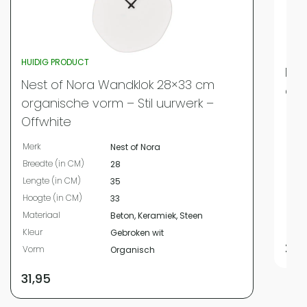
HUIDIG PRODUCT
Nes
Nest of Nora Wandklok 28×33 cm
cm 
organische vorm – Stil uurwerk –
Merk
Offwhite
Bree
Merk
Nest of Nora
Leng
Breedte (in CM)
28
Hoog
Lengte (in CM)
35
Mate
Hoogte (in CM)
33
Kleur
Materiaal
Beton, Keramiek, Steen
Vor
Kleur
Gebroken wit
29,
Vorm
Organisch
31,95