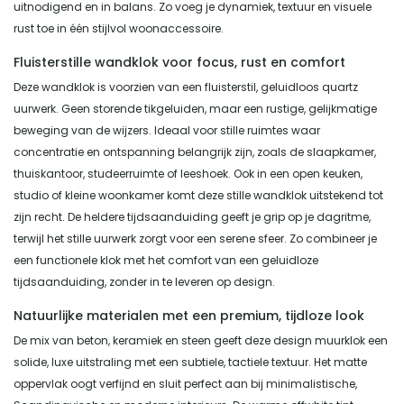
uitnodigend en in balans. Zo voeg je dynamiek, textuur en visuele
rust toe in één stijlvol woonaccessoire.
Fluisterstille wandklok voor focus, rust en comfort
Deze wandklok is voorzien van een fluisterstil, geluidloos quartz
uurwerk. Geen storende tikgeluiden, maar een rustige, gelijkmatige
beweging van de wijzers. Ideaal voor stille ruimtes waar
concentratie en ontspanning belangrijk zijn, zoals de slaapkamer,
thuiskantoor, studeerruimte of leeshoek. Ook in een open keuken,
studio of kleine woonkamer komt deze stille wandklok uitstekend tot
zijn recht. De heldere tijdsaanduiding geeft je grip op je dagritme,
terwijl het stille uurwerk zorgt voor een serene sfeer. Zo combineer je
een functionele klok met het comfort van een geluidloze
tijdsaanduiding, zonder in te leveren op design.
Natuurlijke materialen met een premium, tijdloze look
De mix van beton, keramiek en steen geeft deze design muurklok een
solide, luxe uitstraling met een subtiele, tactiele textuur. Het matte
oppervlak oogt verfijnd en sluit perfect aan bij minimalistische,