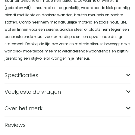
Scandinavische en moderne interieurs. De warme offwhite tint
(gebroken wit) is neutraal en toegankelijk, waardoor de klok prachtig
blendt met lichte en donkere wanden, houten meubels en zachte
stoffen. Combineer hem met natuurlijke materialen zoals hout, jute,
wol en linnen voor een serene, aardse sfeer, of plaats hem tegen een
contrasterende muur voor extra diepte en een opvallende design
statement. Dankzij de tijdloze vorm en materiaalkeuze beweegt deze
wandklok moeiteloos mee met veranderende woontrends en blijft hij
jarenlang een stijlvolle blikvanger in je interieur.
Specificaties
Veelgestelde vragen
Merk
Nest of Nora
Breedte (in CM)
28
Over het merk
Wat zijn de afmetingen van de Nest of Nora
wandklok met organische vorm?
Lengte (in CM)
35
Reviews
De wandklok heeft een formaat van 28 x 33 x 3,5 cm. Door
Hoogte (in CM)
33
Van welk materiaal is deze offwhite wandklok