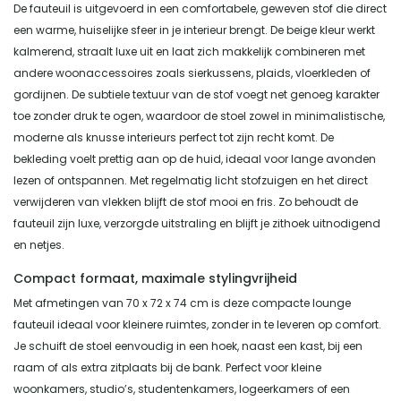
De fauteuil is uitgevoerd in een comfortabele, geweven stof die direct
een warme, huiselijke sfeer in je interieur brengt. De beige kleur werkt
kalmerend, straalt luxe uit en laat zich makkelijk combineren met
andere woonaccessoires zoals sierkussens, plaids, vloerkleden of
gordijnen. De subtiele textuur van de stof voegt net genoeg karakter
toe zonder druk te ogen, waardoor de stoel zowel in minimalistische,
moderne als knusse interieurs perfect tot zijn recht komt. De
bekleding voelt prettig aan op de huid, ideaal voor lange avonden
lezen of ontspannen. Met regelmatig licht stofzuigen en het direct
verwijderen van vlekken blijft de stof mooi en fris. Zo behoudt de
fauteuil zijn luxe, verzorgde uitstraling en blijft je zithoek uitnodigend
en netjes.
Compact formaat, maximale stylingvrijheid
Met afmetingen van 70 x 72 x 74 cm is deze compacte lounge
fauteuil ideaal voor kleinere ruimtes, zonder in te leveren op comfort.
Je schuift de stoel eenvoudig in een hoek, naast een kast, bij een
raam of als extra zitplaats bij de bank. Perfect voor kleine
woonkamers, studio’s, studentenkamers, logeerkamers of een