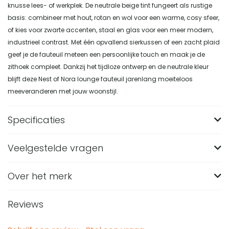
knusse lees- of werkplek. De neutrale beige tint fungeert als rustige
basis: combineer met hout, rotan en wol voor een warme, cosy sfeer,
of kies voor zwarte accenten, staal en glas voor een meer modern,
industrieel contrast. Met één opvallend sierkussen of een zacht plaid
geef je de fauteuil meteen een persoonlijke touch en maak je de
zithoek compleet. Dankzij het tijdloze ontwerp en de neutrale kleur
blijft deze Nest of Nora lounge fauteuil jarenlang moeiteloos
meeveranderen met jouw woonstijl.
Specificaties
Veelgestelde vragen
Merk
Nest of Nora
Breedte (in CM)
72
Over het merk
Wat zijn de afmetingen van de Nest of Nora
Stoffen fauteuil Ember?
Lengte (in CM)
70
Reviews
De Nest of Nora Stoffen fauteuil Ember heeft een formaat
Hoogte (in CM)
74
Van welk materiaal is de beige lounge fauteuil
van 70 x 72 x 74 cm. De zithoogte is 45 cm, waardoor de
Ember gemaakt?
Materiaal
Stof, Stoffen