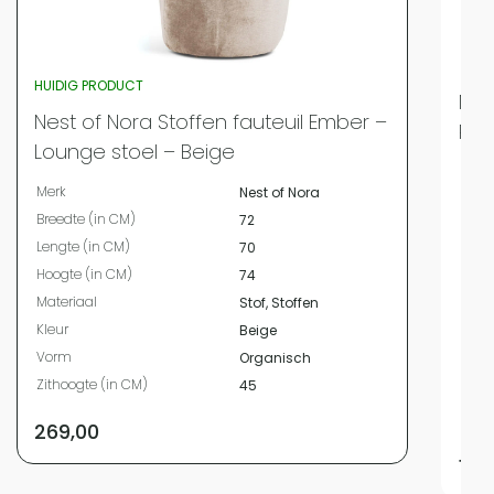
HUIDIG PRODUCT
Nes
Nest of Nora Stoffen fauteuil Ember –
Rel
Lounge stoel – Beige
Merk
Merk
Nest of Nora
Bree
Breedte (in CM)
72
Leng
Lengte (in CM)
70
Hoog
Hoogte (in CM)
74
Mate
Materiaal
Stof, Stoffen
Kleur
Kleur
Beige
Vor
Vorm
Organisch
Zith
Zithoogte (in CM)
45
Zitbr
Zitdi
269,00
159