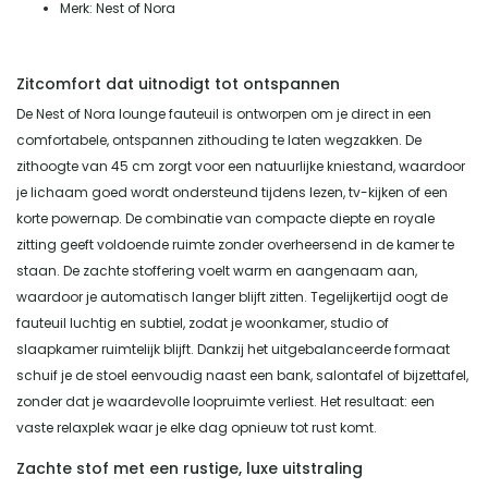
Merk: Nest of Nora
Zitcomfort dat uitnodigt tot ontspannen
De Nest of Nora lounge fauteuil is ontworpen om je direct in een
comfortabele, ontspannen zithouding te laten wegzakken. De
zithoogte van 45 cm zorgt voor een natuurlijke kniestand, waardoor
je lichaam goed wordt ondersteund tijdens lezen, tv-kijken of een
korte powernap. De combinatie van compacte diepte en royale
zitting geeft voldoende ruimte zonder overheersend in de kamer te
staan. De zachte stoffering voelt warm en aangenaam aan,
waardoor je automatisch langer blijft zitten. Tegelijkertijd oogt de
fauteuil luchtig en subtiel, zodat je woonkamer, studio of
slaapkamer ruimtelijk blijft. Dankzij het uitgebalanceerde formaat
schuif je de stoel eenvoudig naast een bank, salontafel of bijzettafel,
zonder dat je waardevolle loopruimte verliest. Het resultaat: een
vaste relaxplek waar je elke dag opnieuw tot rust komt.
Zachte stof met een rustige, luxe uitstraling