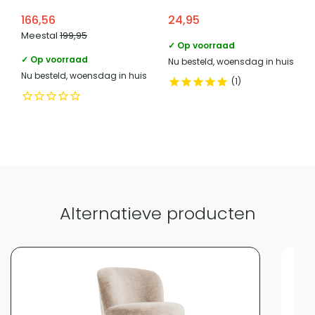
mangohout – Rond ⌀50 –
wit – M
166,56
24,95
Zwart
Meestal
199,95
✓ Op voorraad
Vergelijk met alternatieven
✓ Op voorraad
Nu besteld, woensdag in huis
Nu besteld, woensdag in huis
1
Alternatieve producten