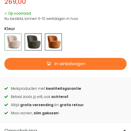
269,00
✓ Op voorraad
Nu besteld, binnen 5-10 werkdagen in huis
Kleur
In winkelwagen
Merkproducten met
kwaliteitsgarantie
.
Call
Betaal zoals jij wilt, ook
achteraf
.
to
Altijd
gratis verzending
én
gratis retour
.
actions
Mooi wonen,
slim gekozen
!