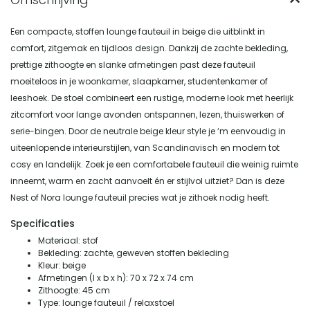
Een compacte, stoffen lounge fauteuil in beige die uitblinkt in
comfort, zitgemak en tijdloos design. Dankzij de zachte bekleding,
prettige zithoogte en slanke afmetingen past deze fauteuil
moeiteloos in je woonkamer, slaapkamer, studentenkamer of
leeshoek. De stoel combineert een rustige, moderne look met heerlijk
zitcomfort voor lange avonden ontspannen, lezen, thuiswerken of
serie-bingen. Door de neutrale beige kleur style je ‘m eenvoudig in
uiteenlopende interieurstijlen, van Scandinavisch en modern tot
cosy en landelijk. Zoek je een comfortabele fauteuil die weinig ruimte
inneemt, warm en zacht aanvoelt én er stijlvol uitziet? Dan is deze
Nest of Nora lounge fauteuil precies wat je zithoek nodig heeft.
Specificaties
Materiaal: stof
Bekleding: zachte, geweven stoffen bekleding
Kleur: beige
Afmetingen (l x b x h): 70 x 72 x 74 cm
Zithoogte: 45 cm
Type: lounge fauteuil / relaxstoel