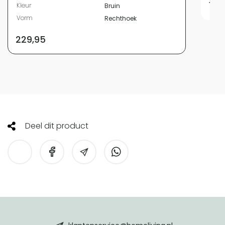
149
Kleur
Bruin
Vorm
Rechthoek
229,95
Deel dit product
HomeLiving
footer