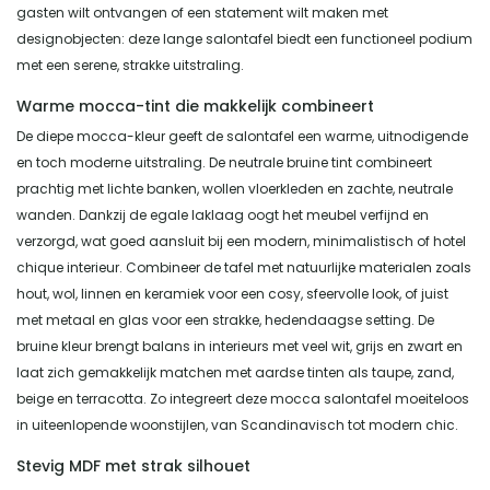
gasten wilt ontvangen of een statement wilt maken met
designobjecten: deze lange salontafel biedt een functioneel podium
met een serene, strakke uitstraling.
Warme mocca-tint die makkelijk combineert
De diepe mocca-kleur geeft de salontafel een warme, uitnodigende
en toch moderne uitstraling. De neutrale bruine tint combineert
prachtig met lichte banken, wollen vloerkleden en zachte, neutrale
wanden. Dankzij de egale laklaag oogt het meubel verfijnd en
verzorgd, wat goed aansluit bij een modern, minimalistisch of hotel
chique interieur. Combineer de tafel met natuurlijke materialen zoals
hout, wol, linnen en keramiek voor een cosy, sfeervolle look, of juist
met metaal en glas voor een strakke, hedendaagse setting. De
bruine kleur brengt balans in interieurs met veel wit, grijs en zwart en
laat zich gemakkelijk matchen met aardse tinten als taupe, zand,
beige en terracotta. Zo integreert deze mocca salontafel moeiteloos
in uiteenlopende woonstijlen, van Scandinavisch tot modern chic.
Stevig MDF met strak silhouet