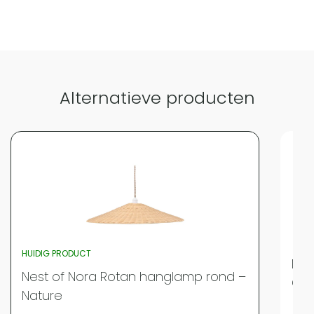
Alternatieve producten
HUIDIG PRODUCT
Nes
Nest of Nora Rotan hanglamp rond –
Gev
Nature
Merk