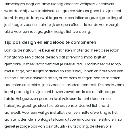
afmetingen oogt de lamp luchtig door het verfijnde vlechtwerk,
waardoor hij zowel in kleinere als grotere ruimtes goed tot zijn recht
komt. Hang de lamp wat lager voor een intieme, gezellige setting of
juist hoger voor een ruimtelijk en open effect; de ronde vorm zorgt
altijd voor een rustige, gelijkmatige lichtverdeling.
Tijdloos design en eindeloos te combineren
Dankzij de natuurlijke kleur en het rieten materiaal heeft deze rotan
hanglamp een tijdloos design dat jarenlang mooi blijft en
gemakkelijk mee verandert met je interieurstijl. Combineer de lamp
met rustige, natuurlijke materialen zoals wol, linnen en hout voor een
serene, Scandinavische basis, of zet hem af tegen zwarte metalen
accenten en strakke lijnen voor een modern contrast. De ronde vorm
komt prachtig tot zijn recht boven zowel ronde als rechthoekige
tafels. Het geweven patroon laat voldoende licht door om een
huiselijke, gezellige sfeer te creëren, zonder dat het licht hard
aanvoelt. Voor een veilige installatie en een nette afwerking is het
aan te raden de montage te laten uitvoeren door een elektricien. Zo
geniet je zorgeloos van de natuurlijke uitstraling, de sfeervolle