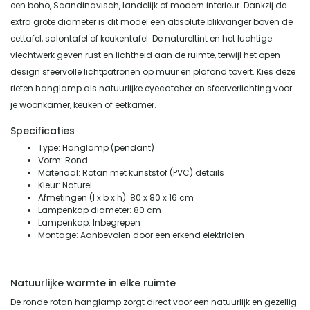
een boho, Scandinavisch, landelijk of modern interieur. Dankzij de
extra grote diameter is dit model een absolute blikvanger boven de
eettafel, salontafel of keukentafel. De natureltint en het luchtige
vlechtwerk geven rust en lichtheid aan de ruimte, terwijl het open
design sfeervolle lichtpatronen op muur en plafond tovert. Kies deze
rieten hanglamp als natuurlijke eyecatcher en sfeerverlichting voor
je woonkamer, keuken of eetkamer.
Specificaties
Type: Hanglamp (pendant)
Vorm: Rond
Materiaal: Rotan met kunststof (PVC) details
Kleur: Naturel
Afmetingen (l x b x h): 80 x 80 x 16 cm
Lampenkap diameter: 80 cm
Lampenkap: Inbegrepen
Montage: Aanbevolen door een erkend elektricien
Natuurlijke warmte in elke ruimte
De ronde rotan hanglamp zorgt direct voor een natuurlijk en gezellig