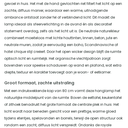
gevoel in huis. Het met de hand gevlochten riet filtert het licht op een
zachte, diffuus manier, waardoor een warme, uitnodigende
ambiance ontstaat zonder fel of verblindend licht. Dit maakt de
lamp ideaal als sfeerverlichting in de avond én als decoratief
statement overdag, zelfs als het licht uit is. De neutrale naturelkleur
combineert moeiteloos met lichte houttinten, linnen, beton, jute en
neutrale muren, zodat je eenvoudig een boho, Scandinavische of
hotel chique stijl creëert. Door het open wicker design blijft de ruimte
optisch licht en ruimtelijk. Het organische vlechtpatroon zorgt
bovendien voor speelse schaduwen op wand en plafond, wat extra
diepte, textuur en karakter toevoegt aan je woon- of eetkamer.
Groot formaat, zachte uitstraling
Met een indrukwekkende kap van 80 cm vormt deze hanglamp het
natuurlijke middelpunt van de ruimte. Boven de eettafel, keukentafel
of zithoek benadrukt het grote formaat de centrale plek in huis. Het
licht wordt naar beneden gericht voor een prettige, warme gloed
tijdens etentjes, spelavonden en borrels, terwijl de open structuur ook
rondom een zacht, diffuus licht verspreidt. Ondanks de royale