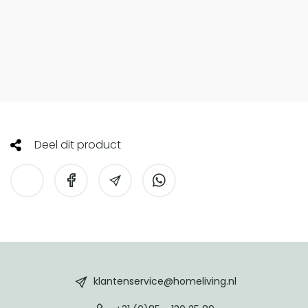
Deel dit product
HomeLiving
footer
klantenservice@homeliving.nl