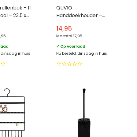
ullenbak – 11
QUVIO
taal – 23,5 x
Handdoekhouder –
Metaal – 7,5 x 24,5 x
14,95
6,7 cm
8,95
Meestal
17,95
raad
✓ Op voorraad
, dinsdag in huis
Nu besteld, dinsdag in huis