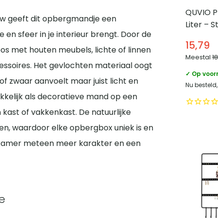
QUVIO Pr
ouw geeft dit opbergmandje een
Liter – S
e en sfeer in je interieur brengt. Door de
26,5 cm
15,79
s met houten meubels, lichte of linnen
Meestal
1
essoires. Het gevlochten materiaal oogt
✓ Op voor
of zwaar aanvoelt maar juist licht en
Nu besteld
kkelijk als decoratieve mand op een
 kast of vakkenkast. De natuurlijke
len, waardoor elke opbergbox uniek is en
kamer meteen meer karakter en een
te