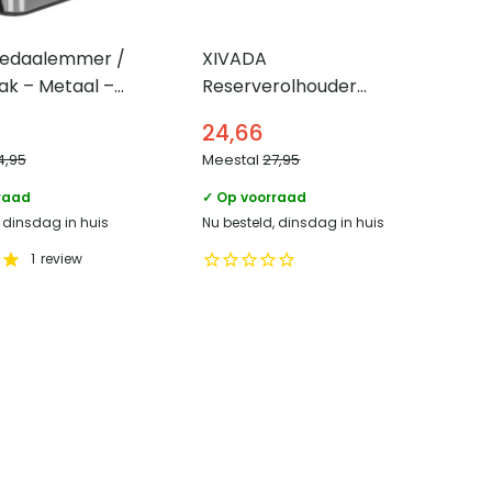
edaalemmer /
XIVADA
ak – Metaal –
Reserverolhouder
Auro – Voor 2 wc
24,66
rollen – Hangend –
4,95
Meestal
27,95
Zwart
raad
✓ Op voorraad
, dinsdag in huis
Nu besteld, dinsdag in huis
1
review