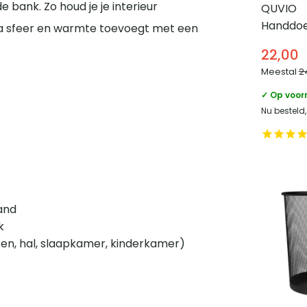
 bank. Zo houd je je interieur
QUVIO
Handdo
xtra sfeer en warmte toevoegt met een
platte 
22,00
ronding 
Meestal
2
Zwart
✓ Op voor
Nu besteld
and
k
en, hal, slaapkamer, kinderkamer)