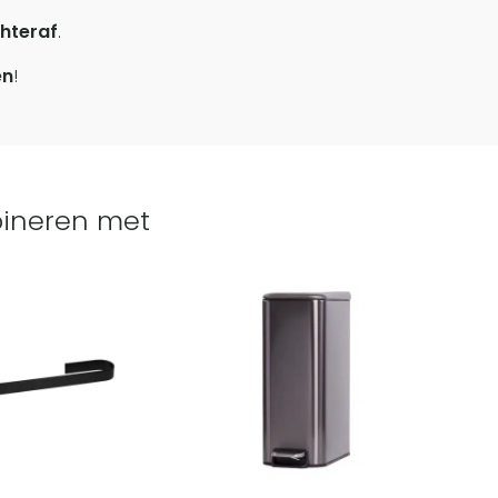
hteraf
.
en
!
ineren met