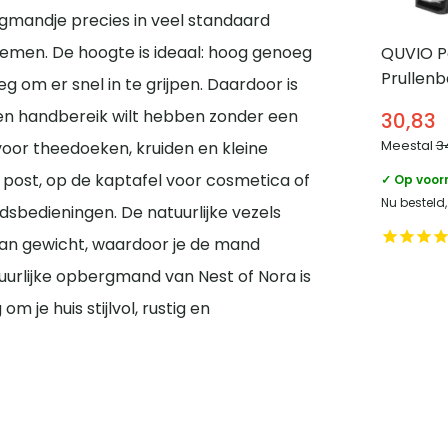
gmandje precies in veel standaard
men. De hoogte is ideaal: hoog genoeg
QUVIO P
Prullenb
g om er snel in te grijpen. Daardoor is
5 L
nen handbereik wilt hebben zonder een
30,83
Meestal
3
oor theedoeken, kruiden en kleine
en post, op de kaptafel voor cosmetica of
✓ Op voor
Nu besteld
ndsbedieningen. De natuurlijke vezels
t van gewicht, waardoor je de mand
uurlijke opbergmand van Nest of Nora is
 je huis stijlvol, rustig en