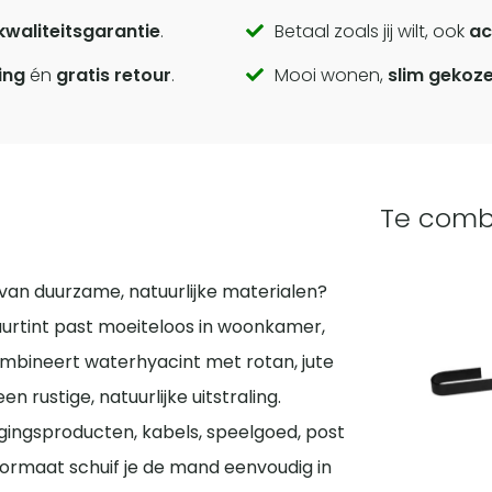
kwaliteitsgarantie
.
Betaal zoals jij wilt, ook
ac
ing
én
gratis retour
.
Mooi wonen,
slim gekoz
Te comb
 van duurzame, natuurlijke materialen?
rtint past moeiteloos in woonkamer,
mbineert waterhyacint met rotan, jute
 rustige, natuurlijke uitstraling.
rgingsproducten, kabels, speelgoed, post
formaat schuif je de mand eenvoudig in