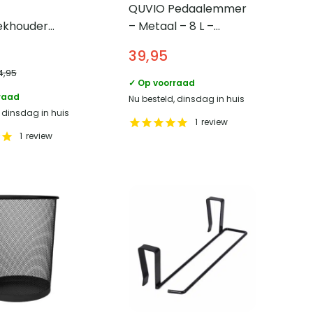
QUVIO Pedaalemmer
ekhouder
– Metaal – 8 L –
stang met
Antraciet
39,95
– 45 cm –
4,95
✓ Op voorraad
raad
Nu besteld, dinsdag in huis
, dinsdag in huis
1
review
1
review