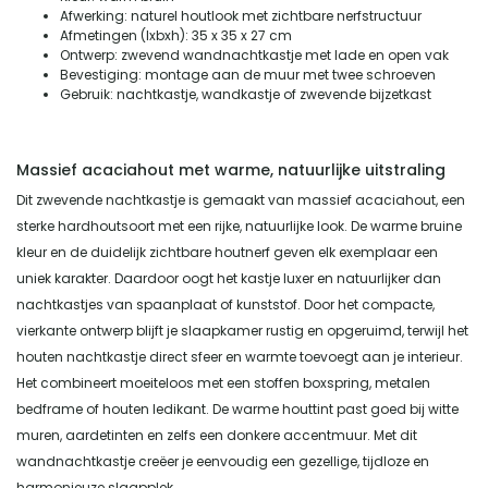
Afwerking: naturel houtlook met zichtbare nerfstructuur
Afmetingen (lxbxh): 35 x 35 x 27 cm
Ontwerp: zwevend wandnachtkastje met lade en open vak
Bevestiging: montage aan de muur met twee schroeven
Gebruik: nachtkastje, wandkastje of zwevende bijzetkast
Massief acaciahout met warme, natuurlijke uitstraling
Dit zwevende nachtkastje is gemaakt van massief acaciahout, een
sterke hardhoutsoort met een rijke, natuurlijke look. De warme bruine
kleur en de duidelijk zichtbare houtnerf geven elk exemplaar een
uniek karakter. Daardoor oogt het kastje luxer en natuurlijker dan
nachtkastjes van spaanplaat of kunststof. Door het compacte,
vierkante ontwerp blijft je slaapkamer rustig en opgeruimd, terwijl het
houten nachtkastje direct sfeer en warmte toevoegt aan je interieur.
Het combineert moeiteloos met een stoffen boxspring, metalen
bedframe of houten ledikant. De warme houttint past goed bij witte
muren, aardetinten en zelfs een donkere accentmuur. Met dit
wandnachtkastje creëer je eenvoudig een gezellige, tijdloze en
harmonieuze slaapplek.