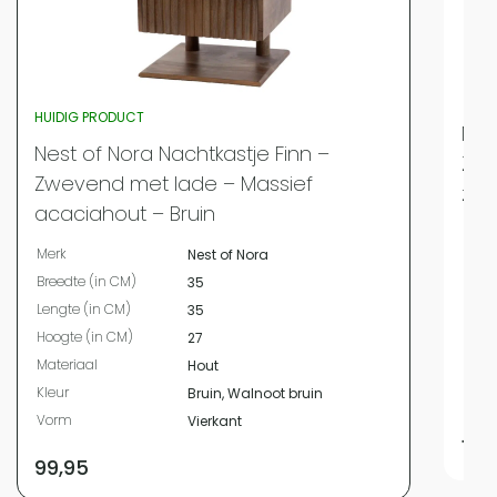
HUIDIG PRODUCT
Nes
Nest of Nora Nachtkastje Finn –
Zwe
Zwevend met lade – Massief
za
acaciahout – Bruin
Merk
Merk
Nest of Nora
Bree
Breedte (in CM)
35
Leng
Lengte (in CM)
35
Hoog
Hoogte (in CM)
27
Mate
Materiaal
Hout
Kleur
Kleur
Bruin, Walnoot bruin
Vor
Vorm
Vierkant
129
99,95