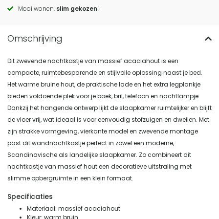
actions
Mooi wonen,
slim gekozen
!
Dit zwevende nachtkastje van massief acaciahout is een
compacte, ruimtebesparende en stijlvolle oplossing naast je bed.
Het warme bruine hout, de praktische lade en het extra legplankje
bieden voldoende plek voor je boek, bril, telefoon en nachtlampje.
Dankzij het hangende ontwerp lijkt de slaapkamer ruimtelijker en blijft
de vloer vrij, wat ideaal is voor eenvoudig stofzuigen en dweilen. Met
zijn strakke vormgeving, vierkante model en zwevende montage
past dit wandnachtkastje perfect in zowel een moderne,
Scandinavische als landelijke slaapkamer. Zo combineert dit
nachtkastje van massief hout een decoratieve uitstraling met
slimme opbergruimte in een klein formaat.
Specificaties
Materiaal: massief acaciahout
Kleur: warm bruin