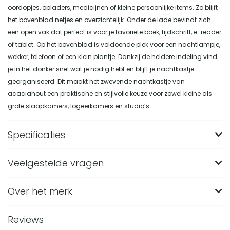
oordopjes, opladers, medicijnen of kleine persoonlijke items. Zo blijft
het bovenblad netjes en overzichtelijk. Onder de lade bevindt zich
een open vak dat perfect is voor je favoriete boek, tijdschrift, e-reader
of tablet. Op het bovenblad is voldoende plek voor een nachtlampje,
wekker, telefoon of een klein plantje. Dankzij de heldere indeling vind
je in het donker snel wat je nodig hebt en blijft je nachtkastje
georganiseerd. Dit maakt het zwevende nachtkastje van
acaciahout een praktische en stijlvolle keuze voor zowel kleine als
grote slaapkamers, logeerkamers en studio’s.
Specificaties
Veelgestelde vragen
Merk
Nest of Nora
Breedte (in CM)
35
Over het merk
Wat zijn de afmetingen van het Nest of Nora
Nachtkastje Finn?
Lengte (in CM)
35
Reviews
Het Nest of Nora Nachtkastje Finn heeft een formaat van
Hoogte (in CM)
27
Van welk materiaal is dit zwevende nachtkastje