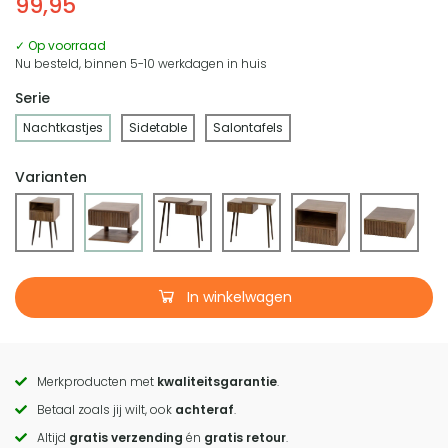
99,95
✓ Op voorraad
Nu besteld, binnen 5-10 werkdagen in huis
Serie
Nachtkastjes
Sidetable
Salontafels
Varianten
In winkelwagen
Merkproducten met
kwaliteitsgarantie
.
Call
Betaal zoals jij wilt, ook
achteraf
.
to
Altijd
gratis verzending
én
gratis retour
.