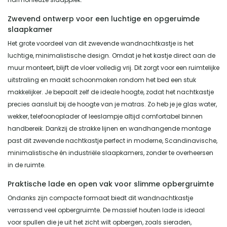
Zwevend ontwerp voor een luchtige en opgeruimde
slaapkamer
Het grote voordeel van dit zwevende wandnachtkastje is het
luchtige, minimalistische design. Omdat je het kastje direct aan de
muur monteert, blijft de vloer volledig vrij. Dit zorgt voor een ruimtelijke
uitstraling en maakt schoonmaken rondom het bed een stuk
makkelijker. Je bepaalt zelf de ideale hoogte, zodat het nachtkastje
precies aansluit bij de hoogte van je matras. Zo heb je je glas water,
wekker, telefoonoplader of leeslampje altijd comfortabel binnen
handbereik. Dankzij de strakke lijnen en wandhangende montage
past dit zwevende nachtkastje perfect in moderne, Scandinavische,
minimalistische én industriële slaapkamers, zonder te overheersen
in de ruimte.
Praktische lade en open vak voor slimme opbergruimte
Ondanks zijn compacte formaat biedt dit wandnachtkastje
verrassend veel opbergruimte. De massief houten lade is ideaal
voor spullen die je uit het zicht wilt opbergen, zoals sieraden,