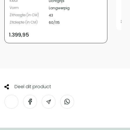
Kleur
Lichtgrijs
Zith
Vorm
Langwerpig
Zitdi
Zithoogte (in CM)
43
899
Zitdiepte (in CM)
60/115
1.399,95
Deel dit product