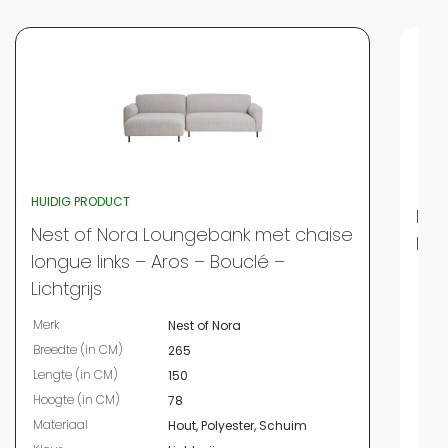
HUIDIG PRODUCT
Nes
Nest of Nora Loungebank met chaise
lin
longue links – Aros – Bouclé –
Merk
Lichtgrijs
Bree
Merk
Nest of Nora
Leng
Breedte (in CM)
265
Hoog
Lengte (in CM)
150
Mate
Hoogte (in CM)
78
Kleur
Materiaal
Hout, Polyester, Schuim
Vor