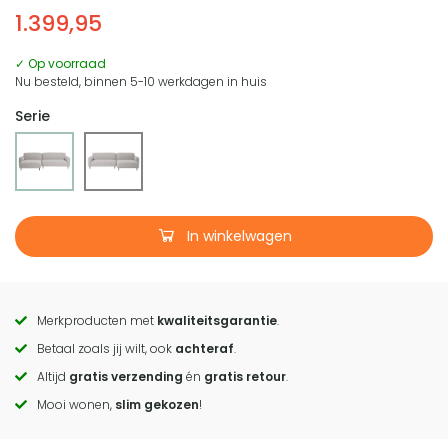
1.399,95
✓ Op voorraad
Nu besteld, binnen 5-10 werkdagen in huis
Serie
In winkelwagen
Merkproducten met
kwaliteitsgarantie
.
Call
Betaal zoals jij wilt, ook
achteraf
.
to
Altijd
gratis verzending
én
gratis retour
.
actions
Mooi wonen,
slim gekozen
!