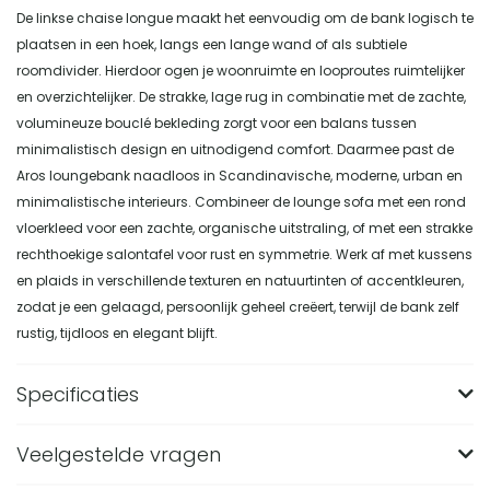
De linkse chaise longue maakt het eenvoudig om de bank logisch te
plaatsen in een hoek, langs een lange wand of als subtiele
roomdivider. Hierdoor ogen je woonruimte en looproutes ruimtelijker
en overzichtelijker. De strakke, lage rug in combinatie met de zachte,
volumineuze bouclé bekleding zorgt voor een balans tussen
minimalistisch design en uitnodigend comfort. Daarmee past de
Aros loungebank naadloos in Scandinavische, moderne, urban en
minimalistische interieurs. Combineer de lounge sofa met een rond
vloerkleed voor een zachte, organische uitstraling, of met een strakke
rechthoekige salontafel voor rust en symmetrie. Werk af met kussens
en plaids in verschillende texturen en natuurtinten of accentkleuren,
zodat je een gelaagd, persoonlijk geheel creëert, terwijl de bank zelf
rustig, tijdloos en elegant blijft.
Specificaties
Veelgestelde vragen
Merk
Nest of Nora