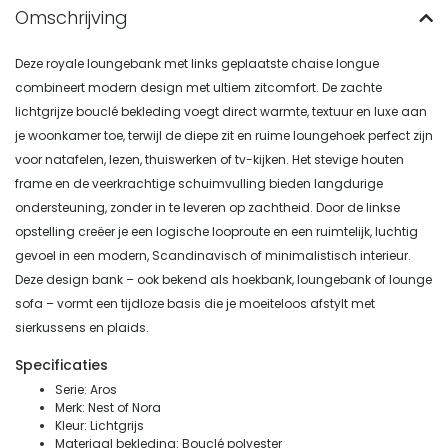
Deze royale loungebank met links geplaatste chaise longue
combineert modern design met ultiem zitcomfort. De zachte
lichtgrijze bouclé bekleding voegt direct warmte, textuur en luxe aan
je woonkamer toe, terwijl de diepe zit en ruime loungehoek perfect zijn
voor natafelen, lezen, thuiswerken of tv-kijken. Het stevige houten
frame en de veerkrachtige schuimvulling bieden langdurige
ondersteuning, zonder in te leveren op zachtheid. Door de linkse
opstelling creëer je een logische looproute en een ruimtelijk, luchtig
gevoel in een modern, Scandinavisch of minimalistisch interieur.
Deze design bank – ook bekend als hoekbank, loungebank of lounge
sofa – vormt een tijdloze basis die je moeiteloos afstylt met
sierkussens en plaids.
Specificaties
Serie: Aros
Merk: Nest of Nora
Kleur: Lichtgrijs
Materiaal bekleding: Bouclé polyester