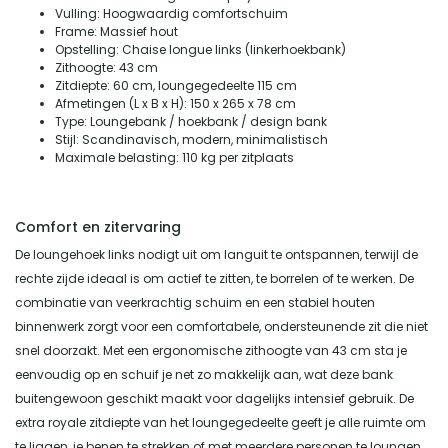
Vulling: Hoogwaardig comfortschuim
Frame: Massief hout
Opstelling: Chaise longue links (linkerhoekbank)
Zithoogte: 43 cm
Zitdiepte: 60 cm, loungegedeelte 115 cm
Afmetingen (L x B x H): 150 x 265 x 78 cm
Type: Loungebank / hoekbank / design bank
Stijl: Scandinavisch, modern, minimalistisch
Maximale belasting: 110 kg per zitplaats
Comfort en zitervaring
De loungehoek links nodigt uit om languit te ontspannen, terwijl de
rechte zijde ideaal is om actief te zitten, te borrelen of te werken. De
combinatie van veerkrachtig schuim en een stabiel houten
binnenwerk zorgt voor een comfortabele, ondersteunende zit die niet
snel doorzakt. Met een ergonomische zithoogte van 43 cm sta je
eenvoudig op en schuif je net zo makkelijk aan, wat deze bank
buitengewoon geschikt maakt voor dagelijks intensief gebruik. De
extra royale zitdiepte van het loungegedeelte geeft je alle ruimte om
te liggen, je benen te strekken of met meerdere personen te loungen.