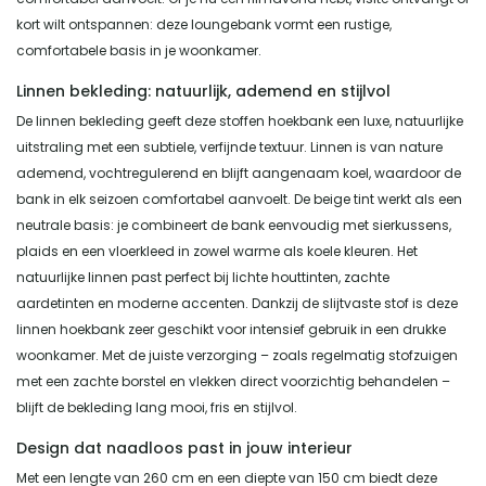
kort wilt ontspannen: deze loungebank vormt een rustige,
comfortabele basis in je woonkamer.
Linnen bekleding: natuurlijk, ademend en stijlvol
De linnen bekleding geeft deze stoffen hoekbank een luxe, natuurlijke
uitstraling met een subtiele, verfijnde textuur. Linnen is van nature
ademend, vochtregulerend en blijft aangenaam koel, waardoor de
bank in elk seizoen comfortabel aanvoelt. De beige tint werkt als een
neutrale basis: je combineert de bank eenvoudig met sierkussens,
plaids en een vloerkleed in zowel warme als koele kleuren. Het
natuurlijke linnen past perfect bij lichte houttinten, zachte
aardetinten en moderne accenten. Dankzij de slijtvaste stof is deze
linnen hoekbank zeer geschikt voor intensief gebruik in een drukke
woonkamer. Met de juiste verzorging – zoals regelmatig stofzuigen
met een zachte borstel en vlekken direct voorzichtig behandelen –
blijft de bekleding lang mooi, fris en stijlvol.
Design dat naadloos past in jouw interieur
Met een lengte van 260 cm en een diepte van 150 cm biedt deze