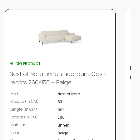
HUIDIG PRODUCT
Nes
Nest of Nora Linnen hoekbank Cavik –
met
rechts 260×150 – Beige
Merk
Merk
Nest of Nora
Bree
Breedte (in CM)
83
Leng
Lengte (in CM)
150
Hoog
Hoogte (in CM)
260
Mate
Materiaal
Linnen
Kleur
Kleur
Beige
Vor