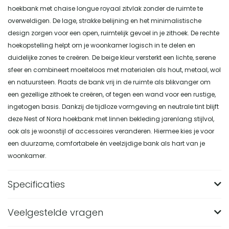
hoekbank met chaise longue royaal zitvlak zonder de ruimte te
overweldigen. De lage, strakke belijning en het minimalistische
design zorgen voor een open, ruimtelijk gevoel in je zithoek. De rechte
hoekopstelling helpt om je woonkamer logisch in te delen en
duidelijke zones te creëren. De beige kleur versterkt een lichte, serene
sfeer en combineert moeiteloos met materialen als hout, metaal, wol
en natuursteen. Plaats de bank vrij in de ruimte als blikvanger om
een gezellige zithoek te creëren, of tegen een wand voor een rustige,
ingetogen basis. Dankzij de tijdloze vormgeving en neutrale tint blijft
deze Nest of Nora hoekbank met linnen bekleding jarenlang stijlvol,
ook als je woonstijl of accessoires veranderen. Hiermee kies je voor
een duurzame, comfortabele én veelzijdige bank als hart van je
woonkamer.
Specificaties
Veelgestelde vragen
Merk
Nest of Nora