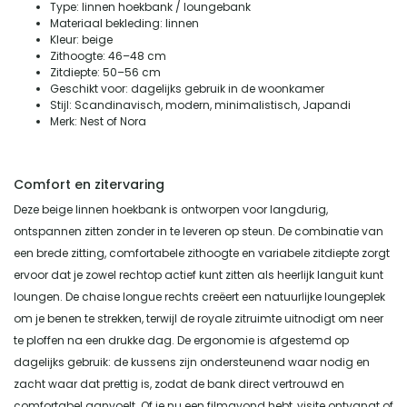
Type: linnen hoekbank / loungebank
Materiaal bekleding: linnen
Kleur: beige
Zithoogte: 46–48 cm
Zitdiepte: 50–56 cm
Geschikt voor: dagelijks gebruik in de woonkamer
Stijl: Scandinavisch, modern, minimalistisch, Japandi
Merk: Nest of Nora
Comfort en zitervaring
Deze beige linnen hoekbank is ontworpen voor langdurig,
ontspannen zitten zonder in te leveren op steun. De combinatie van
een brede zitting, comfortabele zithoogte en variabele zitdiepte zorgt
ervoor dat je zowel rechtop actief kunt zitten als heerlijk languit kunt
loungen. De chaise longue rechts creëert een natuurlijke loungeplek
om je benen te strekken, terwijl de royale zitruimte uitnodigt om neer
te ploffen na een drukke dag. De ergonomie is afgestemd op
dagelijks gebruik: de kussens zijn ondersteunend waar nodig en
zacht waar dat prettig is, zodat de bank direct vertrouwd en
comfortabel aanvoelt. Of je nu een filmavond hebt, visite ontvangt of