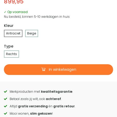
899,95
✓ Op voorraad
Nu besteld, binnen 5-10 werkdagen in huis
Kleur
Antraciet
Beige
Type
Rechts
In winkelwagen
Merkproducten met
kwaliteitsgarantie
.
Call
Betaal zoals jij wilt, ook
achteraf
.
to
Altijd
gratis verzending
én
gratis retour
.
actions
Mooi wonen,
slim gekozen
!