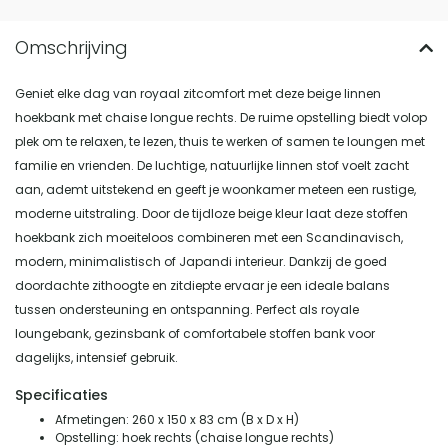
Geniet elke dag van royaal zitcomfort met deze beige linnen
hoekbank met chaise longue rechts. De ruime opstelling biedt volop
plek om te relaxen, te lezen, thuis te werken of samen te loungen met
familie en vrienden. De luchtige, natuurlijke linnen stof voelt zacht
aan, ademt uitstekend en geeft je woonkamer meteen een rustige,
moderne uitstraling. Door de tijdloze beige kleur laat deze stoffen
hoekbank zich moeiteloos combineren met een Scandinavisch,
modern, minimalistisch of Japandi interieur. Dankzij de goed
doordachte zithoogte en zitdiepte ervaar je een ideale balans
tussen ondersteuning en ontspanning. Perfect als royale
loungebank, gezinsbank of comfortabele stoffen bank voor
dagelijks, intensief gebruik.
Specificaties
Afmetingen: 260 x 150 x 83 cm (B x D x H)
Opstelling: hoek rechts (chaise longue rechts)