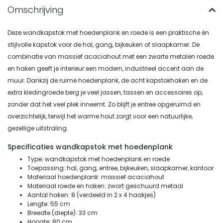
Deze wandkapstok met hoedenplank en roede is een praktische én
stijlvolle kapstok voor de hal, gang, bijkeuken of slaapkamer. De
combinatie van massief acaciahout met een zwarte metalen roede
en haken geeft je interieur een modern, industrieel accent aan de
muur. Dankzij de ruime hoedenplank, de acht kapstokhaken en de
extra kledingroede berg je veel jassen, tassen en accessoires op,
zonder dat het veel plek inneemt. Zo blijft je entree opgeruimd en
overzichtelijk, terwijl het warme hout zorgt voor een natuurlijke,
gezellige uitstraling.
Specificaties wandkapstok met hoedenplank
Type: wandkapstok met hoedenplank en roede
Toepassing: hal, gang, entree, bijkeuken, slaapkamer, kantoor
Materiaal hoedenplank: massief acaciahout
Materiaal roede en haken: zwart geschuurd metaal
Aantal haken: 8 (verdeeld in 2 x 4 haakjes)
Lengte: 55 cm
Breedte (diepte): 33 cm
Hoogte: 80 cm