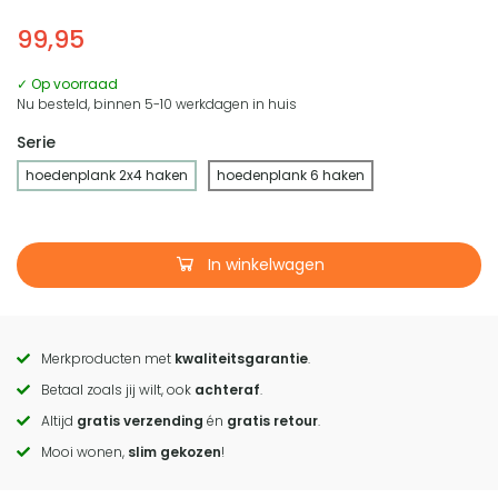
99,95
✓ Op voorraad
Nu besteld, binnen 5-10 werkdagen in huis
Serie
hoedenplank 2x4 haken
hoedenplank 6 haken
In winkelwagen
Merkproducten met
kwaliteitsgarantie
.
Call
Betaal zoals jij wilt, ook
achteraf
.
to
Altijd
gratis verzending
én
gratis retour
.
actions
Mooi wonen,
slim gekozen
!