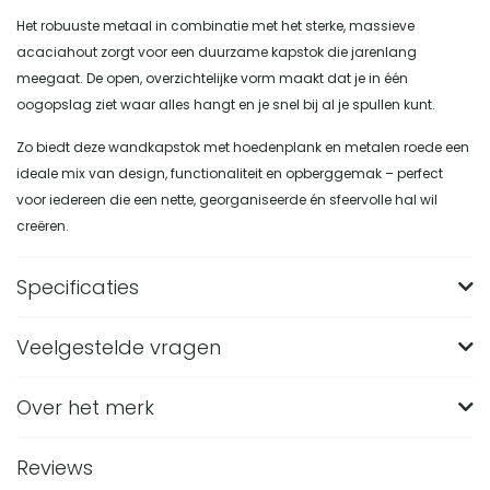
Het robuuste metaal in combinatie met het sterke, massieve
acaciahout zorgt voor een duurzame kapstok die jarenlang
meegaat. De open, overzichtelijke vorm maakt dat je in één
oogopslag ziet waar alles hangt en je snel bij al je spullen kunt.
Zo biedt deze wandkapstok met hoedenplank en metalen roede een
ideale mix van design, functionaliteit en opberggemak – perfect
voor iedereen die een nette, georganiseerde én sfeervolle hal wil
creëren.
Specificaties
Veelgestelde vragen
Merk
Nest of Nora
Breedte (in CM)
33
Over het merk
Wat zijn de afmetingen van de Nest of Nora
wandkapstok met roede en hoedenplank?
Lengte (in CM)
55
Reviews
De Nest of Nora wandkapstok is 55 cm lang, 33 cm diep en
Hoogte (in CM)
80
Van welk materiaal is deze wandkapstok met