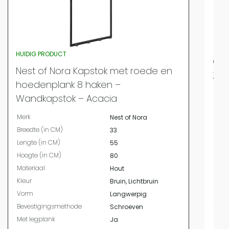
HUIDIG PRODUCT
QUV
Nest of Nora Kapstok met roede en
Zwa
hoedenplank 8 haken –
Merk
Wandkapstok – Acacia
Bree
Merk
Nest of Nora
Leng
Breedte (in CM)
33
Hoog
Lengte (in CM)
55
Mate
Hoogte (in CM)
80
Kleur
Materiaal
Hout
Vor
Kleur
Bruin, Lichtbruin
Beve
Vorm
Langwerpig
Met 
Bevestigingsmethode
Schroeven
Type
Met legplank
Ja
Aant