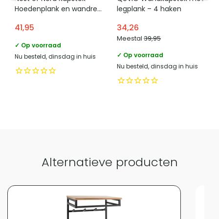
Hoedenplank en wandrek
legplank – 4 haken
Bevestigingsmethode
Schroeven
78×32 cm – Hout en
41,95
34,26
staal – Zwart
Met legplank
Ja
Meestal
39,95
✓ Op voorraad
Type kapstok
Wandkapstok
✓ Op voorraad
Nu besteld, dinsdag in huis
Nu besteld, dinsdag in huis
Aantal haken
8
Vergelijk met alternatieven
Alternatieve producten