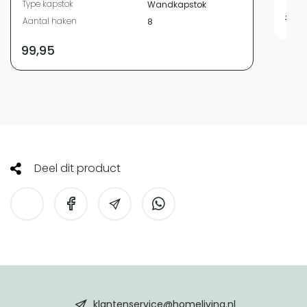
Type kapstok
Wandkapstok
10,95
Aantal haken
8
99,95
Deel dit product
HomeLiving
footer
klantenservice@homeliving.nl