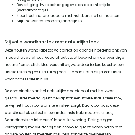
Bevestiging: twee ophangogen aan de achterzijde
(wandmontage)
Kleur hout: naturel acacia met zichtbare nerf en noesten
Stijl: industrieel, modern, landelijk, loft
Stijlvolle wandkapstok met natuurlijke look
Deze houten wandkapstok valt direct op door de hoedenplank van
massief acaciahout. Acaciahout staat bekend om de levendige
houtnerf en subtiele kleurverschillen, waardoor iedere kapstok een
unieke tekening en uitstraling heeft. Je haalt dus altijd een uniek
woonaccessoire in huis.
De combinatie van het natuurlijke acaciahout met het zwart
geschuurde metaal geeft de kapstok een stoere, industriële look,
terwijl het hout voor warmte en sfeer zorgt. Daardoor past deze
wandkapstok perfect in een industriële hal, moderne entree,
Scandinavisch interieur of landelijke woning. De ingetogen
vormgeving maakt dat hij zich eenvoudig laat combineren met
andere houten of metalen meubels, zonder te overheersen.