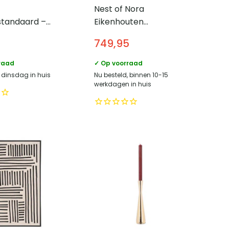
Nest of Nora
standaard –
Eikenhouten
15 x 60 x 60 cm
vitrinekast Mona –
749,95
met glazen deuren –
190x90x40 cm – Eiken
raad
✓ Op voorraad
, dinsdag in huis
Nu besteld, binnen 10-15
werkdagen in huis