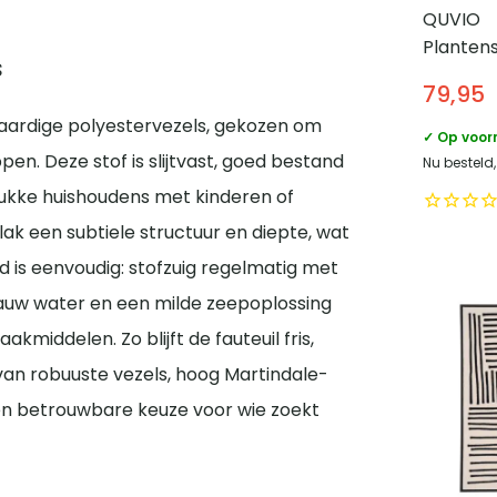
QUVIO
Planten
s
Zwart – 
79,95
waardige polyestervezels, gekozen om
✓ Op voor
en. Deze stof is slijtvast, goed bestand
Nu besteld
 drukke huishoudens met kinderen of
lak een subtiele structuur en diepte, wat
d is eenvoudig: stofzuig regelmatig met
auw water en een milde zeepoplossing
iddelen. Zo blijft de fauteuil fris,
van robuuste vezels, hoog Martindale-
een betrouwbare keuze voor wie zoekt