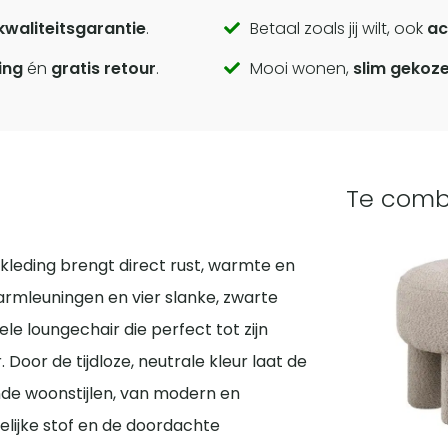
kwaliteitsgarantie
.
Betaal zoals jij wilt, ook
ac
ing
én
gratis retour
.
Mooi wonen,
slim gekoz
Te comb
kleding brengt direct rust, warmte en
e armleuningen en vier slanke, zwarte
 loungechair die perfect tot zijn
oor de tijdloze, neutrale kleur laat de
de woonstijlen, van modern en
elijke stof en de doordachte