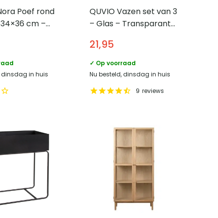
Nora Poef rond
QUVIO Vazen set van 3
ø34×36 cm –
– Glas – Transparant
groen
21,95
raad
✓ Op voorraad
, dinsdag in huis
Nu besteld, dinsdag in huis
9
reviews