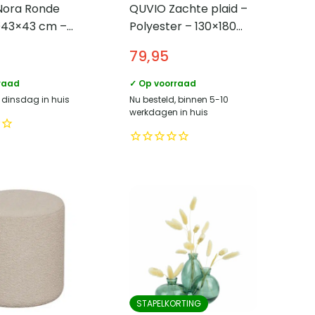
 Nora Ronde
QUVIO Zachte plaid –
Ø43×43 cm –
Polyester – 130×180
s
cm – Grijs
79,95
raad
✓ Op voorraad
, dinsdag in huis
Nu besteld, binnen 5-10
werkdagen in huis
STAPELKORTING