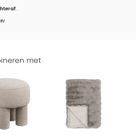
hteraf
.
en
!
ineren met