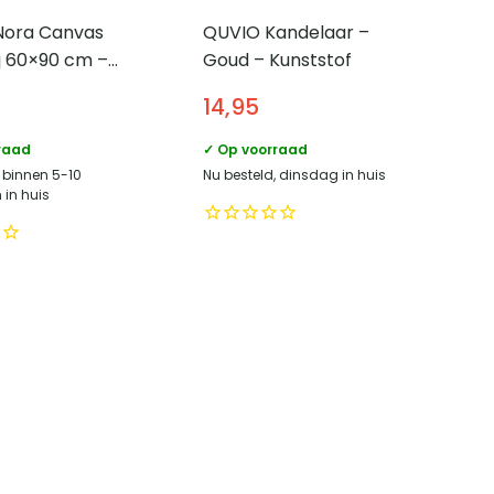
 Nora Canvas
QUVIO Kandelaar –
ij 60×90 cm –
Goud – Kunststof
oratie
14,95
l –
eige
raad
✓ Op voorraad
, binnen 5-10
Nu besteld, dinsdag in huis
in huis