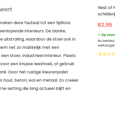
Nest of
neert
schilder
Wanddec
maken deze fauteuil tot een tijdloos
82,95
lijnenspe
teenlopende interieurs. De slanke,
Zwart/B
✓ Op voor
uitstraling, waardoor de stoel ook in
Nu besteld
werkdagen 
 hem net zo makkelijk met een
en stoer, industrieel interieur. Plaats
 voor een knusse leeshoek, of gebruik
ank. Door het rustige kleurenpalet
s hout, beton, wol en metaal. Zo creëer
setting die lang actueel blijft en