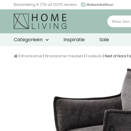
Beoordeling 8.7/10 uit 12075 reviews
WebwinkelKeur
Categorieën
Inspiratie
Sale
|
Woonkamer
|
Woonkamer meubels
|
Fauteuils
| Nest of Nora F