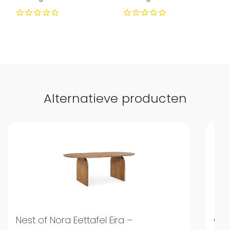
Alternatieve producten
Nest of Nora Eettafel Eira –
QUV