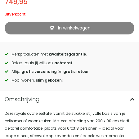
749,95
Uitverkocht
In winkelwagen
Merkproducten met
kwaliteitsgarantie
.
Call
Betaal zoals jij wilt, ook
achteraf
.
to
Altijd
gratis verzending
én
gratis retour
.
actions
Mooi wonen,
slim gekozen
!
Deze royale ovale eettafel vormt de strakke, stijlvolle basis van je
eetkamer of woonkeuken. Met een afmeting van 200 x 90 cm biedt
de tafel comfortabel plaats voor 6 tot 8 personen – ideaal voor
lange diners, sfeervolle spelavonden en flexibele werkmomenten