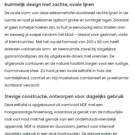
Ruimtelijk design met zachte, ovale lijnen
De ovale vorm van deze eetkamertafel doorbreekt rechte lijnen in de
ruimte en laat je eetkamer optisch groter en luchtiger ogen. Doordat
er geen scherpe hoeken zijn, schuif je eenvoudig extra stoelen aan
en beweeg je soepel rondom het blad – ideaal voor gezinnen, visite
of kleine ruimtes. Met het royale formaat van 200 x 90 cm heeft
iedereen voldoende arm- en beenruimte, zowel bij dagelijkse
gezinsmaaltijden als bij uitgebreide diners met vrienden. De
afgeronde contouren en de naturel houttint zorgen voor een rustige,
harmonieuze sfeer. Zo haal je een ovale eettafel in huis die
ruimtelijkheid, comfort en stijl moeiteloos combineert en je eetruimte
zichtbaar verzacht.
Stevige constructie, ontworpen voor dagelijks gebruik
Deze eettafel is opgebouwd uit vormvast MDF met een
hoogwaardige fineerlaag, waardoor je geniet van de natuurlijke
look van hout met het gemak van een onderhoudsvriendelijk
oppervlak. MDF is stabiel en duurzaam, perfect voor intensief
dagelijks gebruik in een druk huishouden. De stevige poten en