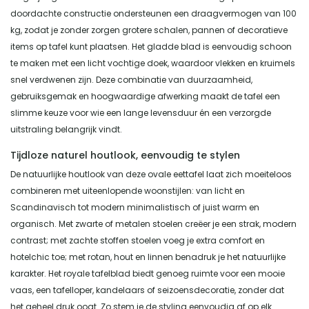
doordachte constructie ondersteunen een draagvermogen van 100
kg, zodat je zonder zorgen grotere schalen, pannen of decoratieve
items op tafel kunt plaatsen. Het gladde blad is eenvoudig schoon
te maken met een licht vochtige doek, waardoor vlekken en kruimels
snel verdwenen zijn. Deze combinatie van duurzaamheid,
gebruiksgemak en hoogwaardige afwerking maakt de tafel een
slimme keuze voor wie een lange levensduur én een verzorgde
uitstraling belangrijk vindt.
Tijdloze naturel houtlook, eenvoudig te stylen
De natuurlijke houtlook van deze ovale eettafel laat zich moeiteloos
combineren met uiteenlopende woonstijlen: van licht en
Scandinavisch tot modern minimalistisch of juist warm en
organisch. Met zwarte of metalen stoelen creëer je een strak, modern
contrast; met zachte stoffen stoelen voeg je extra comfort en
hotelchic toe; met rotan, hout en linnen benadruk je het natuurlijke
karakter. Het royale tafelblad biedt genoeg ruimte voor een mooie
vaas, een tafelloper, kandelaars of seizoensdecoratie, zonder dat
het geheel druk oogt. Zo stem je de styling eenvoudig af op elk