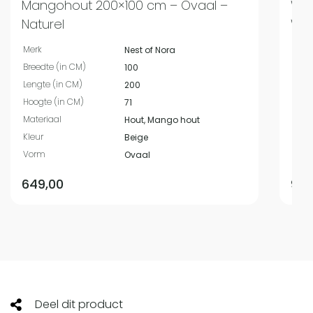
Mangohout 200×100 cm – Ovaal –
Wal
Naturel
Wal
Merk
Merk
Nest of Nora
Breedte (in CM)
Bree
100
Lengte (in CM)
Leng
200
Hoogte (in CM)
Hoog
71
Materiaal
Mate
Hout, Mango hout
Kleur
Kleur
Beige
Vorm
Vor
Ovaal
649,00
999
Deel dit product