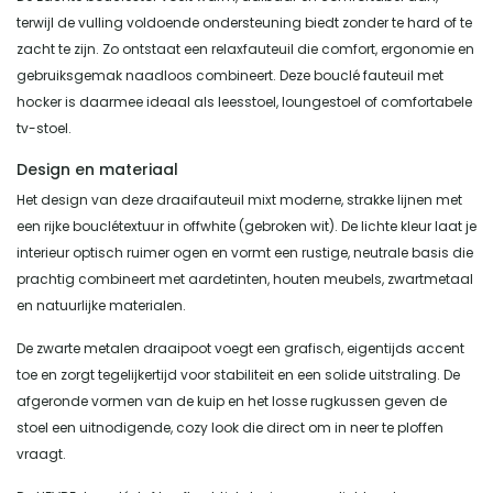
terwijl de vulling voldoende ondersteuning biedt zonder te hard of te
zacht te zijn. Zo ontstaat een relaxfauteuil die comfort, ergonomie en
gebruiksgemak naadloos combineert. Deze bouclé fauteuil met
hocker is daarmee ideaal als leesstoel, loungestoel of comfortabele
tv-stoel.
Design en materiaal
Het design van deze draaifauteuil mixt moderne, strakke lijnen met
een rijke bouclétextuur in offwhite (gebroken wit). De lichte kleur laat je
interieur optisch ruimer ogen en vormt een rustige, neutrale basis die
prachtig combineert met aardetinten, houten meubels, zwartmetaal
en natuurlijke materialen.
De zwarte metalen draaipoot voegt een grafisch, eigentijds accent
toe en zorgt tegelijkertijd voor stabiliteit en een solide uitstraling. De
afgeronde vormen van de kuip en het losse rugkussen geven de
stoel een uitnodigende, cozy look die direct om in neer te ploffen
vraagt.