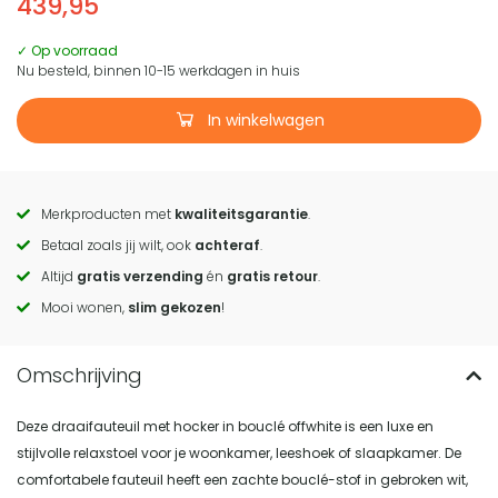
439,95
✓ Op voorraad
Nu besteld, binnen 10-15 werkdagen in huis
In winkelwagen
Merkproducten met
kwaliteitsgarantie
.
Call
Betaal zoals jij wilt, ook
achteraf
.
to
Altijd
gratis verzending
én
gratis retour
.
actions
Mooi wonen,
slim gekozen
!
Deze draaifauteuil met hocker in bouclé offwhite is een luxe en
stijlvolle relaxstoel voor je woonkamer, leeshoek of slaapkamer. De
comfortabele fauteuil heeft een zachte bouclé-stof in gebroken wit,