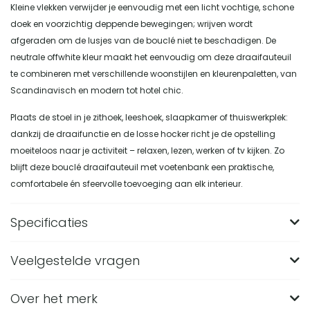
Kleine vlekken verwijder je eenvoudig met een licht vochtige, schone
doek en voorzichtig deppende bewegingen; wrijven wordt
afgeraden om de lusjes van de bouclé niet te beschadigen. De
neutrale offwhite kleur maakt het eenvoudig om deze draaifauteuil
te combineren met verschillende woonstijlen en kleurenpaletten, van
Scandinavisch en modern tot hotel chic.
Plaats de stoel in je zithoek, leeshoek, slaapkamer of thuiswerkplek:
dankzij de draaifunctie en de losse hocker richt je de opstelling
moeiteloos naar je activiteit – relaxen, lezen, werken of tv kijken. Zo
blijft deze bouclé draaifauteuil met voetenbank een praktische,
comfortabele én sfeervolle toevoeging aan elk interieur.
Specificaties
Veelgestelde vragen
Merk
Nest of Nora
Breedte (in CM)
77
Over het merk
Wat zijn de afmetingen van de Nest of Nora