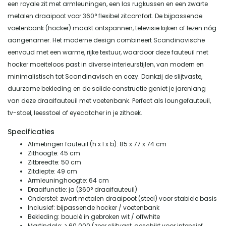
een royale zit met armleuningen, een los rugkussen en een zwarte
metalen draaipoot voor 360° flexibel zitcomfort. De bijpassende
voetenbank (hocker) maakt ontspannen, televisie kijken of lezen nóg
aangenamer. Het moderne design combineert Scandinavische
eenvoud met een warme, rijke textuur, waardoor deze fauteuil met
hocker moeiteloos past in diverse interieurstijlen, van modern en
minimalistisch tot Scandinavisch en cozy. Dankzij de slijtvaste,
duurzame bekleding en de solide constructie geniet je jarenlang
van deze draaifauteuil met voetenbank. Perfect als loungefauteuil,
tv-stoel, leesstoel of eyecatcher in je zithoek.
Specificaties
Afmetingen fauteuil (h x l x b): 85 x 77 x 74 cm
Zithoogte: 45 cm
Zitbreedte: 50 cm
Zitdiepte: 49 cm
Armleuninghoogte: 64 cm
Draaifunctie: ja (360° draaifauteuil)
Onderstel: zwart metalen draaipoot (steel) voor stabiele basis
Inclusief: bijpassende hocker / voetenbank
Bekleding: bouclé in gebroken wit / offwhite
Martindale: > 60.000 (zeer slijtvast, geschikt voor intensief