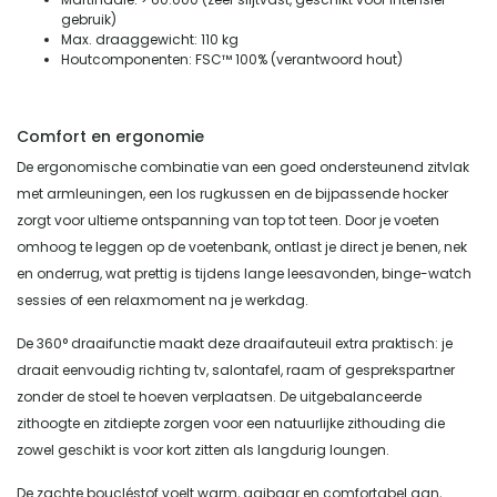
gebruik)
Max. draaggewicht: 110 kg
Houtcomponenten: FSC™ 100% (verantwoord hout)
Comfort en ergonomie
De ergonomische combinatie van een goed ondersteunend zitvlak
met armleuningen, een los rugkussen en de bijpassende hocker
zorgt voor ultieme ontspanning van top tot teen. Door je voeten
omhoog te leggen op de voetenbank, ontlast je direct je benen, nek
en onderrug, wat prettig is tijdens lange leesavonden, binge-watch
sessies of een relaxmoment na je werkdag.
De 360° draaifunctie maakt deze draaifauteuil extra praktisch: je
draait eenvoudig richting tv, salontafel, raam of gesprekspartner
zonder de stoel te hoeven verplaatsen. De uitgebalanceerde
zithoogte en zitdiepte zorgen voor een natuurlijke zithouding die
zowel geschikt is voor kort zitten als langdurig loungen.
De zachte boucléstof voelt warm, aaibaar en comfortabel aan,