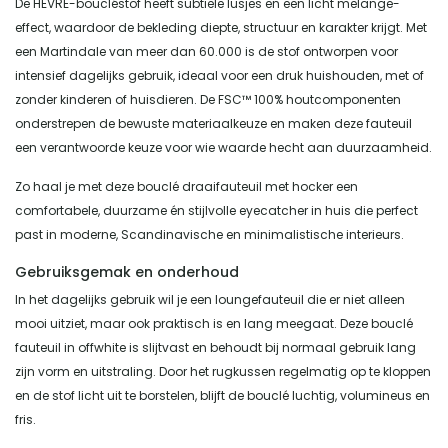
De HEVRE-boucléstof heeft subtiele lusjes en een licht melange-
effect, waardoor de bekleding diepte, structuur en karakter krijgt. Met
een Martindale van meer dan 60.000 is de stof ontworpen voor
intensief dagelijks gebruik, ideaal voor een druk huishouden, met of
zonder kinderen of huisdieren. De FSC™ 100% houtcomponenten
onderstrepen de bewuste materiaalkeuze en maken deze fauteuil
een verantwoorde keuze voor wie waarde hecht aan duurzaamheid.
Zo haal je met deze bouclé draaifauteuil met hocker een
comfortabele, duurzame én stijlvolle eyecatcher in huis die perfect
past in moderne, Scandinavische en minimalistische interieurs.
Gebruiksgemak en onderhoud
In het dagelijks gebruik wil je een loungefauteuil die er niet alleen
mooi uitziet, maar ook praktisch is en lang meegaat. Deze bouclé
fauteuil in offwhite is slijtvast en behoudt bij normaal gebruik lang
zijn vorm en uitstraling. Door het rugkussen regelmatig op te kloppen
en de stof licht uit te borstelen, blijft de bouclé luchtig, volumineus en
fris.