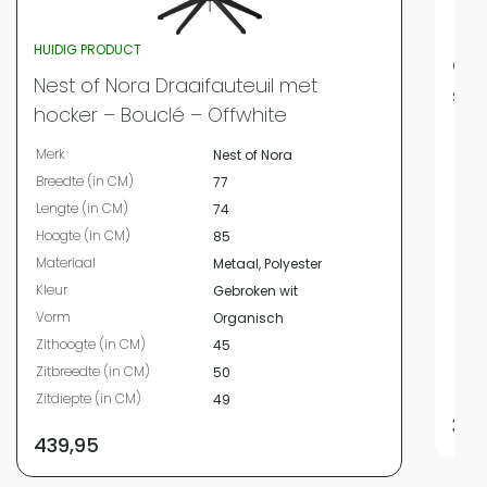
HUIDIG PRODUCT
QUV
Nest of Nora Draaifauteuil met
sta
hocker – Bouclé – Offwhite
Merk
Merk
Nest of Nora
Bree
Breedte (in CM)
77
Leng
Lengte (in CM)
74
Hoog
Hoogte (in CM)
85
Mate
Materiaal
Metaal, Polyester
Kleur
Kleur
Gebroken wit
Vor
Vorm
Organisch
Zith
Zithoogte (in CM)
45
Zitbr
Zitbreedte (in CM)
50
Zitdi
Zitdiepte (in CM)
49
339
439,95