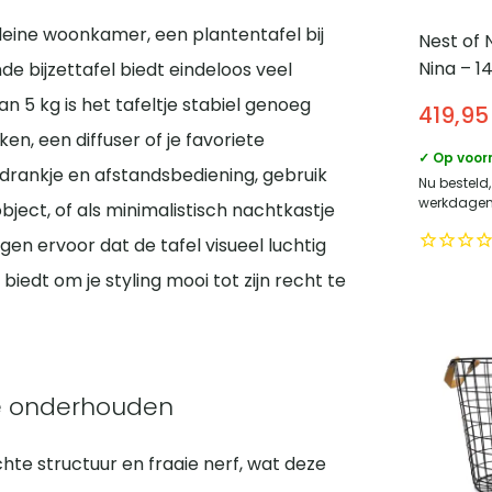
leine woonkamer, een plantentafel bij
Nest of 
Nina – 
e bijzettafel biedt eindeloos veel
met sch
 5 kg is het tafeltje stabiel genoeg
419,95
Eikenhou
en, een diffuser of je favoriete
Espress
✓ Op voor
drankje en afstandsbediening, gebruik
Nu besteld,
werkdagen 
ject, of als minimalistisch nachtkastje
gen ervoor dat de tafel visueel luchtig
 biedt om je styling mooi tot zijn recht te
te onderhouden
hte structuur en fraaie nerf, wat deze