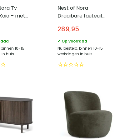
Nora Tv
Nest of Nora
Kaia – met
Draaibare fauteuil
ur – Geribd
Ellan – Lounge stoel –
289,95
– Witwash
Bruin ribstof
raad
✓ Op voorraad
 binnen 10-15
Nu besteld, binnen 10-15
in huis
werkdagen in huis