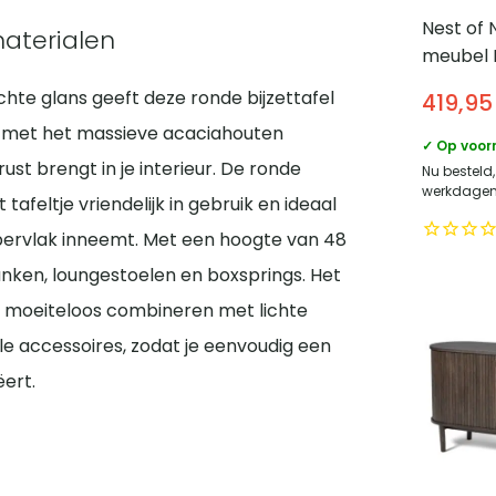
Nest of 
materialen
meubel 
schuifde
chte glans geeft deze ronde bijzettafel
419,95
design 
tie met het massieve acaciahouten
✓ Op voor
ust brengt in je interieur. De ronde
Nu besteld,
werkdagen 
eltje vriendelijk in gebruik en ideaal
ppervlak inneemt. Met een hoogte van 48
banken, loungestoelen en boxsprings. Het
ich moeiteloos combineren met lichte
ale accessoires, zodat je eenvoudig een
ert.