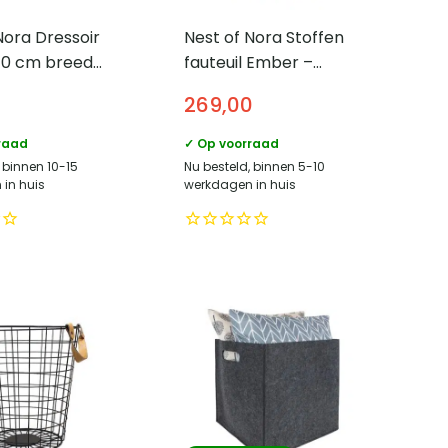
Nora Dressoir
Nest of Nora Stoffen
140 cm breed
fauteuil Ember –
uifdeuren –
Lounge stoel – Groen
269,00
t fineer –
o
raad
✓ Op voorraad
 binnen 10-15
Nu besteld, binnen 5-10
in huis
werkdagen in huis