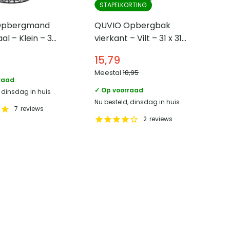
STAPELKORTING
Opbergmand
QUVIO Opbergbak
al – Klein – 32
vierkant – Vilt – 31 x 31
3 cm
x 32 cm
15,79
Meestal
18,95
raad
✓ Op voorraad
, dinsdag in huis
Nu besteld, dinsdag in huis
7
reviews
2
reviews