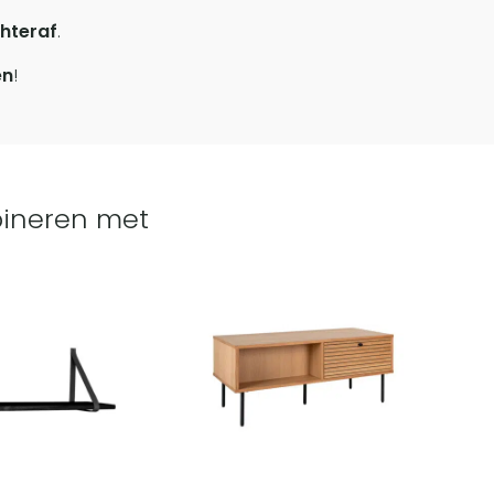
hteraf
.
en
!
ineren met