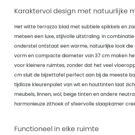
Karaktervol design met natuurlijke 
Het witte terrazzo blad met subtiele spikkels en za
meteen een luxe, stijlvolle uitstraling. In combina
onderstel ontstaat een warme, natuurlijke look die r
vorm en compacte diameter van 37 cm maken het taf
voor kleinere ruimtes, zonder dat het veel vloero
cm sluit de bijzettafel perfect aan bij de meeste 
tijdloze kleurenpalet van wit en houttinten laat z
meubels, linnen, wol, beige tinten en andere neutr
harmonieuze zithoek of sfeervolle slaapkamer creë
Functioneel in elke ruimte