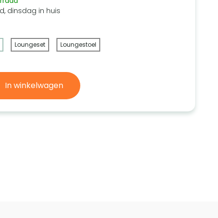
rraad
d, dinsdag in huis
Loungeset
Loungestoel
In winkelwagen