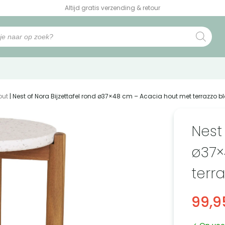
Altijd gratis verzending & retour
out
| Nest of Nora Bijzettafel rond ø37×48 cm – Acacia hout met terrazzo b
Nest 
ø37×
terr
99,9