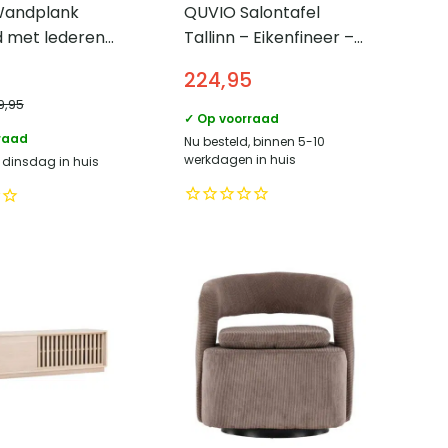
Wandplank
QUVIO Salontafel
 met lederen
Tallinn – Eikenfineer –
– 120×20 cm –
Zwarte metalen poten
224,95
wart
– 2 lades
9,95
✓ Op voorraad
raad
Nu besteld, binnen 5-10
werkdagen in huis
, dinsdag in huis