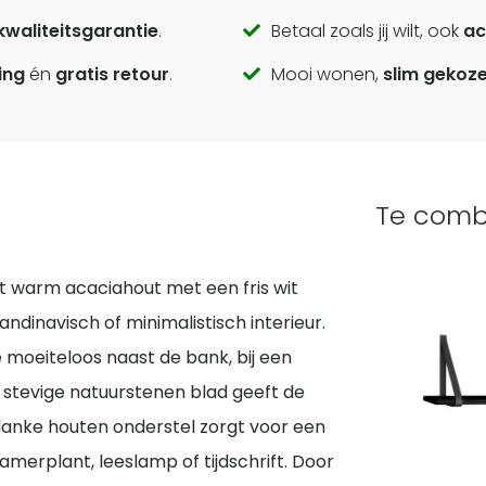
kwaliteitsgarantie
.
Betaal zoals jij wilt, ook
ac
ing
én
gratis retour
.
Mooi wonen,
slim gekoz
Te comb
t warm acaciahout met een fris wit
ndinavisch of minimalistisch interieur.
e moeiteloos naast de bank, bij een
Het stevige natuurstenen blad geeft de
t slanke houten onderstel zorgt voor een
 kamerplant, leeslamp of tijdschrift. Door