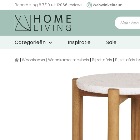
Beoordeling 8.7/10 uit 12066 reviews
WebwinkelKeur
Categorieën
Inspiratie
Sale
|
Woonkamer
|
Woonkamer meubels
|
Bijzettafels
|
Bijzettafels h