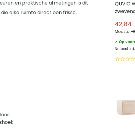
leuren en praktische afmetingen is dit
QUVIO 
zwevend
die elke ruimte direct een frisse,
banden 
42,84
Hout – Z
Meestal
4
✓ Op voor
Nu besteld
dloos
eshoek