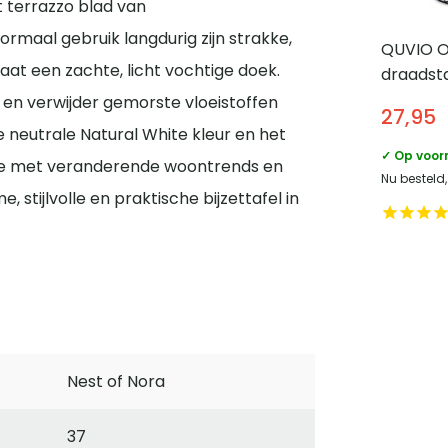
t terrazzo blad van
ormaal gebruik langdurig zijn strakke,
QUVIO 
taat een zachte, licht vochtige doek.
draadsta
x 32 x 3
 en verwijder gemorste vloeistoffen
27,95
 neutrale Natural White kleur en het
✓ Op voor
 mee met veranderende woontrends en
Nu besteld
e, stijlvolle en praktische bijzettafel in
Nest of Nora
37