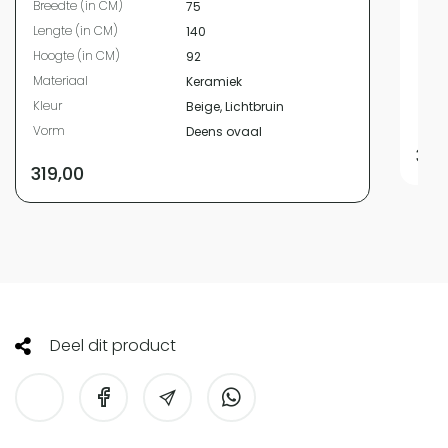
Breedte (in CM)
75
Leng
Lengte (in CM)
140
Hoog
Hoogte (in CM)
92
Mate
Materiaal
Keramiek
Kleur
Kleur
Beige, Lichtbruin
Vor
Vorm
Deens ovaal
399
319,00
Deel dit product