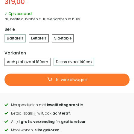
319,00
✓ Op voorraad
Nu besteld, binnen 5-10 werkdagen in huis
Serie
Bartafels
Eettafels
Sidetable
Varianten
Arch plat ovaal 180cm
Deens ovaal 140cm
In winkelwagen
Merkproducten met
kwaliteitsgarantie
.
Call
Betaal zoals jij wilt, ook
achteraf
.
to
Altijd
gratis verzending
én
gratis retour
.
actions
Mooi wonen,
slim gekozen
!