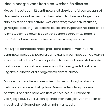
Ideale hoogte voor borrelen, werken én dineren
Met een hoogte van 92 centimeter sluit deze bartafel perfect aan bij
de meeste barkrukken en counterstoelen. Je zit net iets hoger dan
aan een standaard eettafel, wat direct zorgt voor een informele,
gezellige barsetting. De afstand tot de onderzijde van het blad en de
ruimte tussen de poten bieden voldoende beenruimte, zodat je
comfortabel kunt aanschuiven met meerdere personen.
Dankzij het compacte, maar praktische formaat van 140 x 75
centimeter past deze bartafel gemakkelijk in een hoek van de keuken,
in een woonkeuken of in een aparte eet- of woonkamer. Gebruik de
tafel als centrale plek voor een snel ontbijt, een goede kop koffie,
uitgebreid dineren of als hoge werkplek met laptop.
Door de combinatie van keramiek in travertin-look, het stevige
metalen onderstel en het tijdloze Deens ovale ontwerp is deze
bartafel uit de Nino serie van Nest of Nora een duurzame en
veelzijdige keuze voor uiteenlopende interieurstijlen, van modern en
industrieel tot Scandinavisch en minimalistisch.