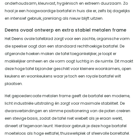
onderhoudsarm, kleurvast, hygiënisch en extreem duurzaam. Zo
haal je een hoogwaardige bartafel in huis die er, zelfs bij dagelijks
en intensief gebruik, jarenlang als nieuw blijft uitzien.
Deens ovaal ontwerp en extra stabiel metalen frame
Het Deens ovale tafelblad zorgt voor een zachte, organische vorm
die speelser oogt dan een standaard rechthoekige bartafel. De
afgeronde hoeken maken de tafel toegankelijker, je loopt er
makkelijker omheen en de vorm oogt luchtig in de ruimte. Dit maakt
deze hoge tafel bijzonder geschikt voor kleinere woonkamers, open
keukens en woonkeukens waar je toch een royale bartafel wilt
plaatsen.
Het gepoedercoate metalen frame geeft de bartafel een moderne,
licht industriële uitstraling én zorgt voor maximale stabiliteit. De
dwarsverbindingen en slimme positionering van de poten creëren
een stevige basis, zodat de tafel niet wiebelt als je eraan werkt,
dineert of tegenaan leunt. Hierdoor gebruik je deze hoge bartafel
moeiteloos als hoge eettafel, thuiswerkplek of sfeervolle borreltafel.