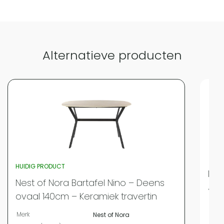
Alternatieve producten
HUIDIG PRODUCT
Nes
Nest of Nora Bartafel Nino – Deens
Jor
ovaal 140cm – Keramiek travertin
Merk
Merk
Nest of Nora
Bree