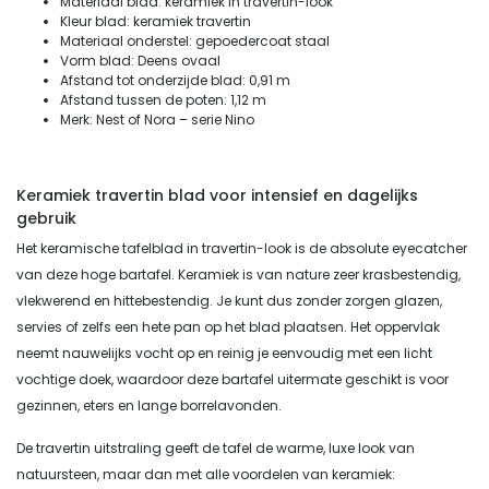
Materiaal blad: keramiek in travertin-look
Kleur blad: keramiek travertin
Materiaal onderstel: gepoedercoat staal
Vorm blad: Deens ovaal
Afstand tot onderzijde blad: 0,91 m
Afstand tussen de poten: 1,12 m
Merk: Nest of Nora – serie Nino
Keramiek travertin blad voor intensief en dagelijks
gebruik
Het keramische tafelblad in travertin-look is de absolute eyecatcher
van deze hoge bartafel. Keramiek is van nature zeer krasbestendig,
vlekwerend en hittebestendig. Je kunt dus zonder zorgen glazen,
servies of zelfs een hete pan op het blad plaatsen. Het oppervlak
neemt nauwelijks vocht op en reinig je eenvoudig met een licht
vochtige doek, waardoor deze bartafel uitermate geschikt is voor
gezinnen, eters en lange borrelavonden.
De travertin uitstraling geeft de tafel de warme, luxe look van
natuursteen, maar dan met alle voordelen van keramiek: