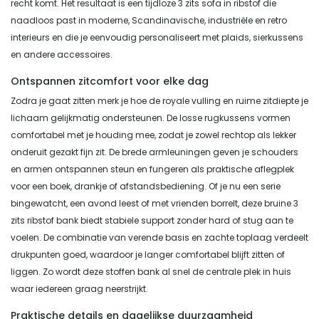
recht komt. Het resultaat is een tijdloze 3 zits sofa in ribstof die
naadloos past in moderne, Scandinavische, industriële en retro
interieurs en die je eenvoudig personaliseert met plaids, sierkussens
en andere accessoires.
Ontspannen zitcomfort voor elke dag
Zodra je gaat zitten merk je hoe de royale vulling en ruime zitdiepte je
lichaam gelijkmatig ondersteunen. De losse rugkussens vormen
comfortabel met je houding mee, zodat je zowel rechtop als lekker
onderuit gezakt fijn zit. De brede armleuningen geven je schouders
en armen ontspannen steun en fungeren als praktische aflegplek
voor een boek, drankje of afstandsbediening. Of je nu een serie
bingewatcht, een avond leest of met vrienden borrelt, deze bruine 3
zits ribstof bank biedt stabiele support zonder hard of stug aan te
voelen. De combinatie van verende basis en zachte toplaag verdeelt
drukpunten goed, waardoor je langer comfortabel blijft zitten of
liggen. Zo wordt deze stoffen bank al snel de centrale plek in huis
waar iedereen graag neerstrijkt.
Praktische details en dagelijkse duurzaamheid