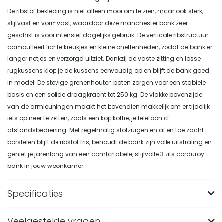
De ribstof bekleding is niet alleen mooi om te zien, maar ook sterk,
slijtvast en vormvast, waardoor deze manchester bank zeer
geschikt is voor intensief dagelijks gebruik. De verticale ribstructuur
camoufleert lichte kreukjes en kleine oneffenheden, zodat de bank er
langer netjes en verzorgd uitziet. Dankzij de vaste zitting en losse
rugkussens klop je de kussens eenvoudig op en blijft de bank goed
in model. De stevige grenenhouten poten zorgen voor een stabiele
basis en een solide draagkracht tot 250 kg. De vlakke bovenzijde
van de armleuningen maakt het bovendien makkelijk om er tijdelijk
iets op neer te zetten, zoals een kop koffie, je telefoon of
afstandsbediening. Met regelmatig stofzuigen en af en toe zacht
borstelen blijft de ribstof fris, behoudt de bank zijn volle uitstraling en
geniet je jarenlang van een comfortabele, stijlvolle 3 zits corduroy
bank in jouw woonkamer.
Specificaties
Veelgestelde vragen
Merk
Nest of Nora