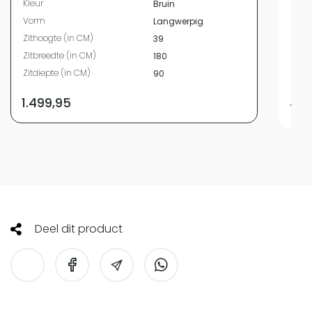
Kleur
Bruin
Kleur
Vorm
Langwerpig
Vor
Zithoogte (in CM)
39
Zith
Zitbreedte (in CM)
180
Zitbr
Zitdiepte (in CM)
90
Zitdi
1.499,95
749
Deel dit product