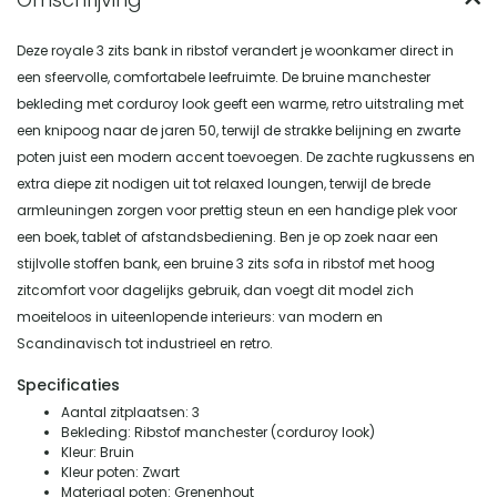
Deze royale 3 zits bank in ribstof verandert je woonkamer direct in
een sfeervolle, comfortabele leefruimte. De bruine manchester
bekleding met corduroy look geeft een warme, retro uitstraling met
een knipoog naar de jaren 50, terwijl de strakke belijning en zwarte
poten juist een modern accent toevoegen. De zachte rugkussens en
extra diepe zit nodigen uit tot relaxed loungen, terwijl de brede
armleuningen zorgen voor prettig steun en een handige plek voor
een boek, tablet of afstandsbediening. Ben je op zoek naar een
stijlvolle stoffen bank, een bruine 3 zits sofa in ribstof met hoog
zitcomfort voor dagelijks gebruik, dan voegt dit model zich
moeiteloos in uiteenlopende interieurs: van modern en
Scandinavisch tot industrieel en retro.
Specificaties
Aantal zitplaatsen: 3
Bekleding: Ribstof manchester (corduroy look)
Kleur: Bruin
Kleur poten: Zwart
Materiaal poten: Grenenhout