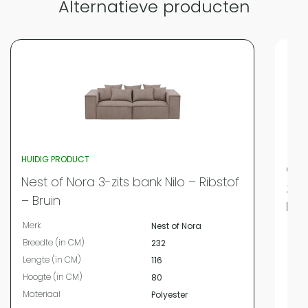
Alternatieve producten
HUIDIG PRODUCT
QUV
Nest of Nora 3-zits bank Nilo – Ribstof
zit
– Bruin
Met
Merk
Nest of Nora
Merk
Breedte (in CM)
232
Bree
Lengte (in CM)
116
Leng
Hoogte (in CM)
80
Hoog
Materiaal
Polyester
Mate