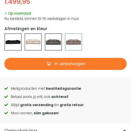
1.499,95
✓ Op voorraad
Nu besteld, binnen 10-15 werkdagen in huis
Afmetingen en kleur
In winkelwagen
Merkproducten met
kwaliteitsgarantie
.
Call
Betaal zoals jij wilt, ook
achteraf
.
to
Altijd
gratis verzending
én
gratis retour
.
actions
Mooi wonen,
slim gekozen
!