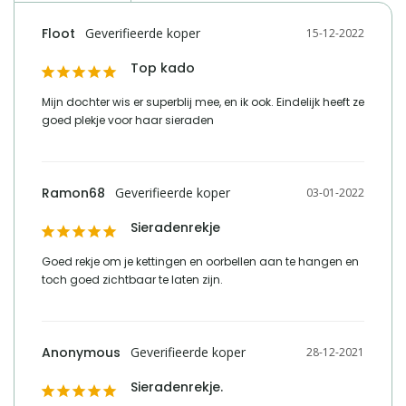
e mailadres verantwoordelijke
product-
Floot
15-12-2022
marktdeelnemer in de eu
compliance@homeliving.nl
Top kado
telefoonnummer verantwoordelijke
+31 (0)85 - 130 25 89
marktdeelnemer in de eu
Mijn dochter wis er superblij mee, en ik ook. Eindelijk heeft ze 
goed plekje voor haar sieraden
Vergelijk met alternatieven
Ramon68
03-01-2022
Sieradenrekje
Goed rekje om je kettingen en oorbellen aan te hangen en 
toch goed zichtbaar te laten zijn.
Anonymous
28-12-2021
Sieradenrekje.