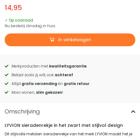
14,95
✓ Op voorraad
Nu besteld, dinsdag in huis
In winkelwagen
Merkproducten met
kwaliteitsgarantie
.
Call
Betaal zoals jij wilt, ook
achteraf
.
to
Altijd
gratis verzending
én
gratis retour
.
actions
Mooi wonen,
slim gekozen
!
LYVION sieradenrekje in het zwart met stijlvol design
Dit stijlvolle metalen sieradenrekje van het merk LYVION maakt het je