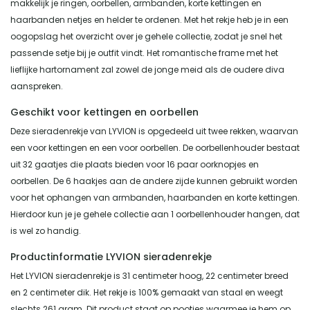
makkelijk je ringen, oorbellen, armbanden, korte kettingen en
haarbanden netjes en helder te ordenen. Met het rekje heb je in een
oogopslag het overzicht over je gehele collectie, zodat je snel het
passende setje bij je outfit vindt. Het romantische frame met het
lieflijke hartornament zal zowel de jonge meid als de oudere diva
aanspreken.
Geschikt voor kettingen en oorbellen
Deze sieradenrekje van LYVION is opgedeeld uit twee rekken, waarvan
een voor kettingen en een voor oorbellen. De oorbellenhouder bestaat
uit 32 gaatjes die plaats bieden voor 16 paar oorknopjes en
oorbellen. De 6 haakjes aan de andere zijde kunnen gebruikt worden
voor het ophangen van armbanden, haarbanden en korte kettingen.
Hierdoor kun je je gehele collectie aan 1 oorbellenhouder hangen, dat
is wel zo handig.
Productinformatie LYVION sieradenrekje
Het LYVION sieradenrekje is 31 centimeter hoog, 22 centimeter breed
en 2 centimeter dik. Het rekje is 100% gemaakt van staal en weegt
slechts 261 gram. Dit product staat op pootjes waarmee je hem op