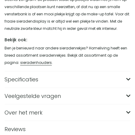
verschillende plaatsen kunt neerzetten, of dat nu op een smalle
vensterbank is of een mooi plekje krijgt op de make-up tafel. Voor dit
fraaie sieradendisplay is er altijd wel een plekje te vinden. Met de
neutrale zwarte kleur matcht hij in ieder geval met elk interieur.
Bekijk ook:
Ben je benieuwd naar andere sieradenrekjes? Homeliving heeft een
breed assortiment sieradenrekjes. Bekijk dit assortiment op de
pagina:
sieradenhouders
.
Specificaties
Veelgestelde vragen
Merk
LYVION
Breedte (in CM)
22
Over het merk
Hoeveel oorbellen en armbanden passen er op
het LYVION sieradenrekje?
Lengte (in CM)
0.5
Reviews
Het LYVION sieradenrekje heeft 32 gaatjes voor 16 paar
Hoogte (in CM)
31
Wat zijn de afmetingen van het zwarte LYVION