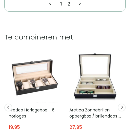
<
1
2
>
Te combineren met
Aretica Horlogebox – 6
Aretica Zonnebrillen
horloges
opbergbox / brillendoos –
8 brillen
19,95
27,95