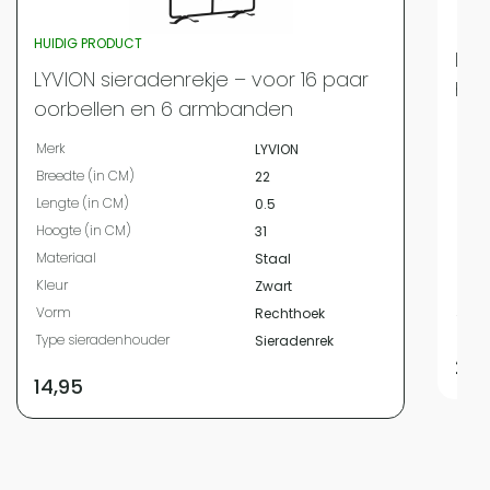
HUIDIG PRODUCT
LYV
LYVION sieradenrekje – voor 16 paar
hor
oorbellen en 6 armbanden
Merk
Merk
LYVION
Bree
Breedte (in CM)
22
Leng
Lengte (in CM)
0.5
Hoog
Hoogte (in CM)
31
Mate
Materiaal
Staal
Kleur
Kleur
Zwart
Vor
Vorm
Rechthoek
Type
Type sieradenhouder
Sieradenrek
28,
14,95