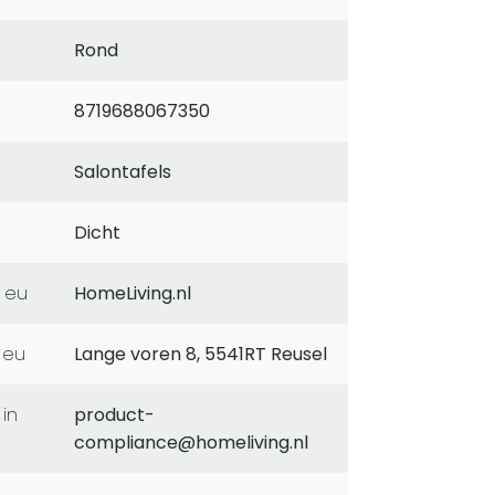
Rond
8719688067350
Salontafels
Dicht
 eu
HomeLiving.nl
 eu
Lange voren 8, 5541RT Reusel
product-
compliance@homeliving.nl