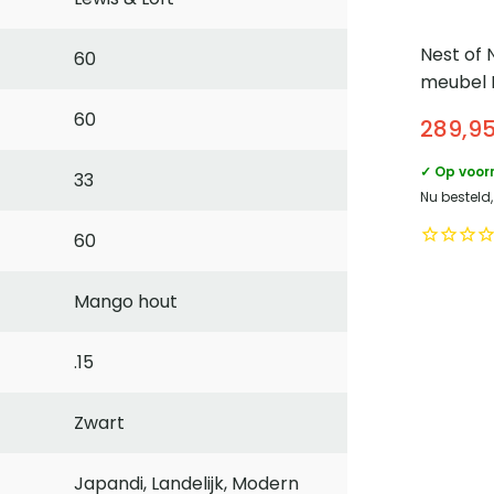
Nest of 
60
meubel 
schuifde
60
289,9
Eikenhou
✓ Op voor
33
Nu besteld
60
Mango hout
.15
Zwart
Japandi, Landelijk, Modern