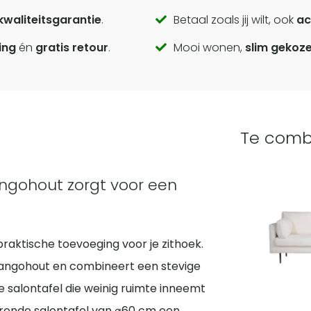
kwaliteitsgarantie
.
Betaal zoals jij wilt, ook
ac
ing
én
gratis retour
.
Mooi wonen,
slim gekoz
Te comb
ngohout zorgt voor een
raktische toevoeging voor je zithoek.
 mangohout en combineert een stevige
e salontafel die weinig ruimte inneemt
 ronde salontafel van ⌀60 cm een