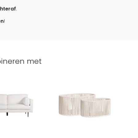
hteraf
.
en
!
ineren met