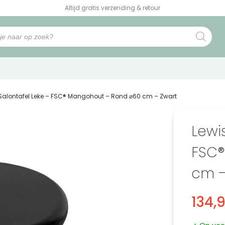
Altijd gratis verzending & retour
t Salontafel Leke – FSC® Mangohout – Rond ⌀60 cm – Zwart
Lewis
FSC®
cm –
134,