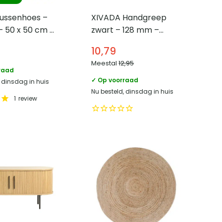
ussenhoes –
XIVADA Handgreep
– 50 x 50 cm –
zwart – 128 mm –
l
Aluminium –
10,79
Meubelgreep – Set
Meestal
12,95
van 2
raad
✓ Op voorraad
, dinsdag in huis
Nu besteld, dinsdag in huis
1
review