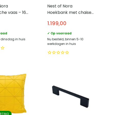
Nora
Nest of Nora
he vaas – 16
Hoekbank met chaise
t met zwarte
longue rechts – Elna –
1.199,00
Stoffen loungebank –
Taupe
raad
✓ Op voorraad
, dinsdag in huis
Nu besteld, binnen 5-10
werkdagen in huis
RTING