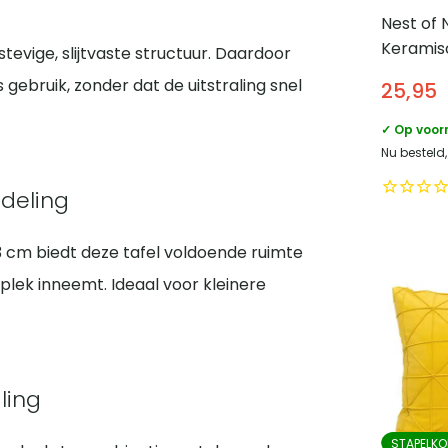
Nest of 
Keramisc
tevige, slijtvaste structuur. Daardoor
cm – Wi
ks gebruik, zonder dat de uitstraling snel
25,95
stippen
✓ Op voor
Nu besteld
deling
 cm biedt deze tafel voldoende ruimte
 plek inneemt. Ideaal voor kleinere
ling
STAPELKO