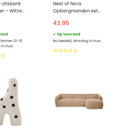
-zitsbank
Nest of Nora
r – Witte
Opbergmanden set
of –
van 2 – Katoenkoord
5
43,95
visch design –
en metaal – Off-White
metalen poten
raad
✓ Op voorraad
 binnen 10-15
Nu besteld, dinsdag in huis
in huis