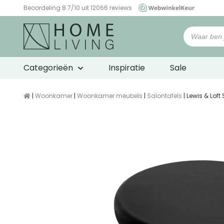
Beoordeling 8.7/10 uit 12066 reviews
WebwinkelKeur
Categorieën
Inspiratie
Sale
|
Woonkamer
|
Woonkamer meubels
|
Salontafels
| Lewis & Lof