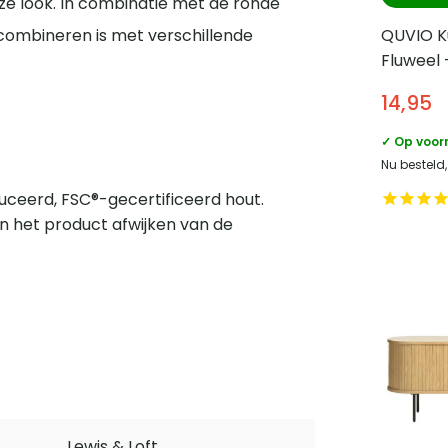
oze look. In combinatie met de ronde
QUVIO K
combineren is met verschillende
Fluweel 
Okergee
14,95
✓ Op voor
Nu besteld
ceerd, FSC®-gecertificeerd hout.
n het product afwijken van de
Lewis & Loft