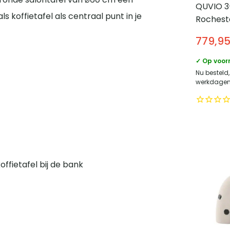
QUVIO 3
s koffietafel als centraal punt in je
Rocheste
teddy st
779,9
Scandina
Zwarte 
✓ Op voor
Nu besteld,
werkdagen 
offietafel bij de bank