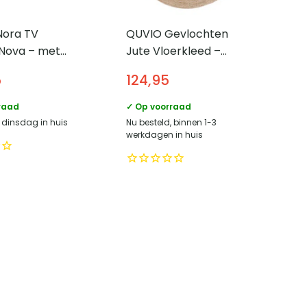
Nora TV
QUVIO Gevlochten
Nova – met
Jute Vloerkleed –
uren 120 cm –
Natuurlijk – 180 cm
5
124,95
t – Naturel
Diameter
raad
✓ Op voorraad
, dinsdag in huis
Nu besteld, binnen 1-3
werkdagen in huis