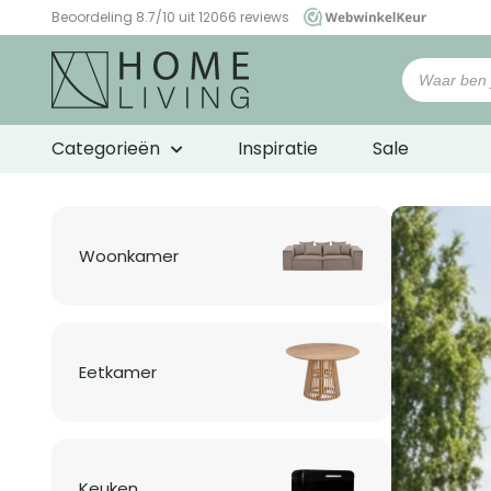
Beoordeling 8.7/10 uit 12066 reviews
WebwinkelKeur
Woonwinkel
HomeLiving
Categorieën
Inspiratie
Sale
Woonkamer
Eetkamer
Keuken