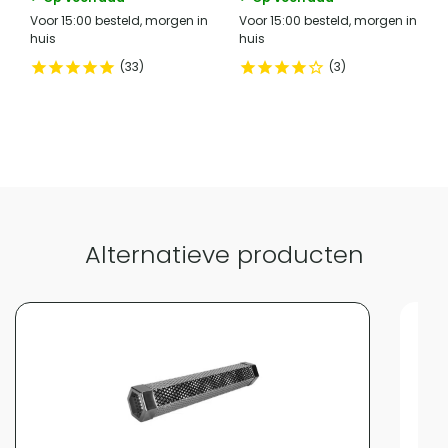
zodat je ze naar hartenlust kunt gebruiken. Enjoy cooking and
Voor 15:00 besteld, morgen in
Voor 15:00 besteld, morgen in
baking!
huis
huis
33
3
Alternatieve producten