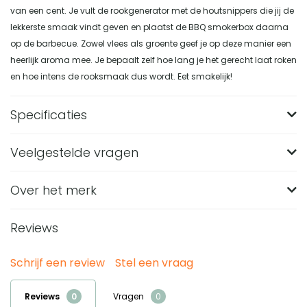
van een cent. Je vult de rookgenerator met de houtsnippers die jij de
lekkerste smaak vindt geven en plaatst de BBQ smokerbox daarna
op de barbecue. Zowel vlees als groente geef je op deze manier een
heerlijk aroma mee. Je bepaalt zelf hoe lang je het gerecht laat roken
en hoe intens de rooksmaak dus wordt. Eet smakelijk!
Specificaties
Veelgestelde vragen
Merk
Krumble
Breedte (in CM)
5.5
Over het merk
Welke afmetingen heeft de Krumble Smokerbox
voor de BBQ?
Lengte (in CM)
5.5
Reviews
De Krumble Smokerbox heeft een afmeting van 5,5 x 5,5 x
Hoogte (in CM)
31
Van welk materiaal is deze BBQ smokerbox
31 centimeter. Door de langwerpige vorm is de rookbox
gemaakt?
Materiaal
RVS
Schrijf een review
Stel een vraag
smal en lang uitgevoerd voor gebruik op de barbecue.
Deze BBQ smokerbox is gemaakt van RVS en heeft een
Gewicht (in KG)
213
Voor welke soorten barbecues is de Krumble
Reviews
Vragen
zilverkleurige afwerking. Het materiaal en de kleur sluiten
Smokerbox geschikt?