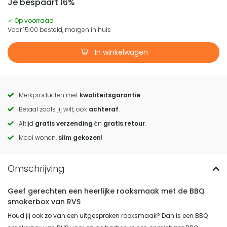
Je bespaart 16%
✓ Op voorraad
Voor 15:00 besteld, morgen in huis
In winkelwagen
Merkproducten met
kwaliteitsgarantie
.
Call
Betaal zoals jij wilt, ook
achteraf
.
to
Altijd
gratis verzending
én
gratis retour
.
actions
Mooi wonen,
slim gekozen
!
Geef gerechten een heerlijke rooksmaak met de BBQ
smokerbox van RVS
Houd jij ook zo van een uitgesproken rooksmaak? Dan is een BBQ