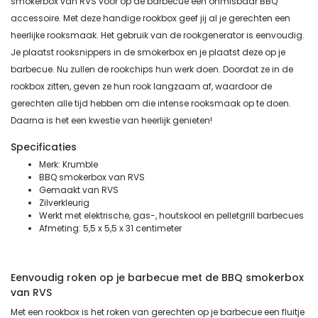
smokerbox van RVS voor op de barbecue een onmisbaar BBQ
accessoire. Met deze handige rookbox geef jij al je gerechten een
heerlijke rooksmaak. Het gebruik van de rookgenerator is eenvoudig.
Je plaatst rooksnippers in de smokerbox en je plaatst deze op je
barbecue. Nu zullen de rookchips hun werk doen. Doordat ze in de
rookbox zitten, geven ze hun rook langzaam af, waardoor de
gerechten alle tijd hebben om die intense rooksmaak op te doen.
Daarna is het een kwestie van heerlijk genieten!
Specificaties
Merk: Krumble
BBQ smokerbox van RVS
Gemaakt van RVS
Zilverkleurig
Werkt met elektrische, gas-, houtskool en pelletgrill barbecues
Afmeting: 5,5 x 5,5 x 31 centimeter
Eenvoudig roken op je barbecue met de BBQ smokerbox
van RVS
Met een rookbox is het roken van gerechten op je barbecue een fluitje