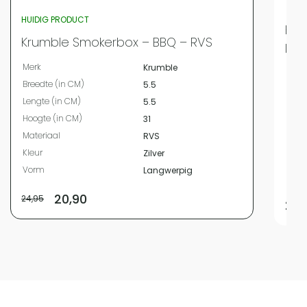
HUIDIG PRODUCT
Kru
Krumble Smokerbox – BBQ – RVS
Inc
Merk
Krumble
Merk
Breedte (in CM)
5.5
Bree
Lengte (in CM)
5.5
Leng
Hoogte (in CM)
31
Hoog
Materiaal
RVS
Mate
Kleur
Zilver
Kleur
Vorm
Langwerpig
Vor
20,90
24,95
22,