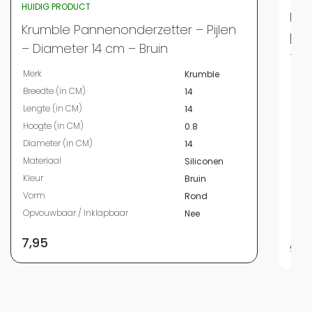
HUIDIG PRODUCT
Kru
Krumble Pannenonderzetter – Pijlen
pan
– Diameter 14 cm – Bruin
– A
Merk
Krumble
Merk
Breedte (in CM)
14
Bree
Lengte (in CM)
14
Leng
Hoogte (in CM)
0.8
Hoog
Diameter (in CM)
14
Diam
Materiaal
Siliconen
Mate
Kleur
Bruin
Kleur
Vorm
Rond
Vor
Opvouwbaar / Inklapbaar
Nee
Opvo
7,95
9,9