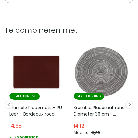
Te combineren met
STAPELKORTING
STAPELKORTING
Krumble Placemats – PU
Krumble Placemat rond –
Leer – Bordeaux rood
Diameter 36 cm –
Zilver/grijs
14,95
14,12
Meestal
16,95
✓ Op voorraad