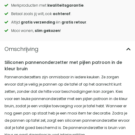
Merkproducten met
kwaliteitsgarantie
.
Call
Betaal zoals jij wilt, ook
achteraf
.
to
Altijd
gratis verzending
én
gratis retour
.
actions
Mooi wonen,
slim gekozen
!
Siliconen pannenonderzetter met pijlen patroon in de
kleur bruin
Pannenonderzetters zijn onmisbaar in iedere keuken. Ze zorgen
ervoor dat je veilig je pannen op de tafel of op het aanrecht kunt
zetten, zonder dat de hitte voor beschadigingen kan zorgen. Kies
voor een leuke pannenonderzetter met een pijlen patroon in de kleur
bruin, zodat je een vrolijke toevoeging voor je tafel hebt. Wanneer er
nog geen pan op staat heb je een mooi item ter decoratie. Zodra je
de pannen op tafel zet, zorgt een siliconen pannenonderzetter ervoor
dat je tafel goed beschermd is. De pannenonderzetter is bruin van
kleur en past daardoor in veel interieurstijlen.