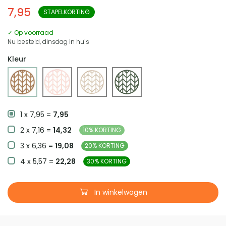
7,95
STAPELKORTING
✓ Op voorraad
Nu besteld, dinsdag in huis
Kleur
1 x 7,95 =
7,95
2 x 7,16 =
14,32
10% KORTING
3 x 6,36 =
19,08
20% KORTING
4 x 5,57 =
22,28
30% KORTING
In winkelwagen