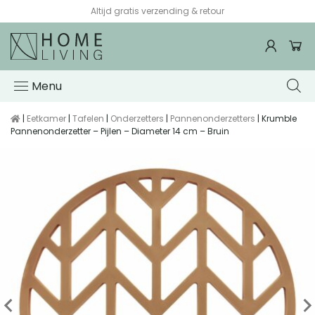
Voor 15:00 besteld, de volgende werkdag in huis*
Menu
|
Eetkamer
|
Tafelen
|
Onderzetters
|
Pannenonderzetters
| Krumble
Pannenonderzetter – Pijlen – Diameter 14 cm – Bruin