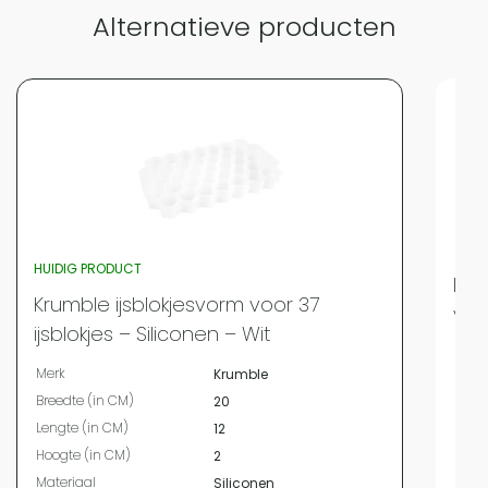
Alternatieve producten
HUIDIG PRODUCT
Kru
Krumble ijsblokjesvorm voor 37
voor
ijsblokjes – Siliconen – Wit
Merk
Merk
Krumble
Bree
Breedte (in CM)
20
Leng
Lengte (in CM)
12
Hoog
Hoogte (in CM)
2
Mate
Materiaal
Siliconen