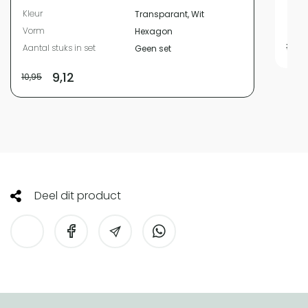
Kleur
Kleur
Transparant, Wit
Vor
Vorm
Hexagon
12,95
Aantal stuks in set
Geen set
9,12
10,95
Deel dit product
HomeLiving