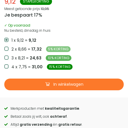
9,12
STAPELKORTING
Meest getoonde prijs
10,95
Je bespaart 17%
✓ Op voorraad
Nu besteld, dinsdag in huis
1 x 9,12 =
9,12
2 x 8,66 =
17,32
5% KORTING
3 x 8,21 =
24,63
10% KORTING
4 x 7,75 =
31,00
15% KORTING
In winkelwagen
Merkproducten met
kwaliteitsgarantie
.
Call
Betaal zoals jij wilt, ook
achteraf
.
to
Altijd
gratis verzending
én
gratis retour
.