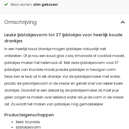
actions
Mooi wonen,
slim gekozen
!
Leuke ijsblokjesvorm tot 37 ijsblokjes voor heerlijk koude
drankjes
In een heerlijk koud drankje mogen ijsblokjes natuurlijk niet
ontbreken. Of je nou een koud glas cola, limonade of cocktail maakt,
ijsblokjes maken het helemaal af. Met deze ijsblokjesvorm voor 37
ijsblokjes van Krumble maak je leuke ijsblokjes in hexagon vorm.
Deze zien er leuk uit in elk drankje. Vul de ijsblokjesmaker met water,
plaats de ijsklontjesvorm in de vriezer en geniet snel van lekker koele
drankjes. Doordat er een deksel bij de ijsblokjesmaker zit, hoef je je
geen zorgen te maken over lekkend water als je de vorm in de vriezer
zet. Zo wordt het maken van ijsblokjes nóg gemakkelijker.
Producteigenschappen
Merk: Krumble
Ijsblokjesvorm