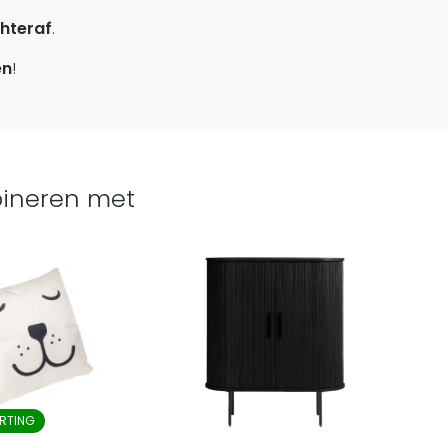
hteraf
.
en
!
ineren met
RTING