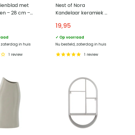
ienblad met
Nest of Nora
en – 28 cm –
Kandelaar keramiek –
ø13×8,5 cm – Beige
19,95
raad
✓ Op voorraad
 zaterdag in huis
Nu besteld, zaterdag in huis
1
review
1
review