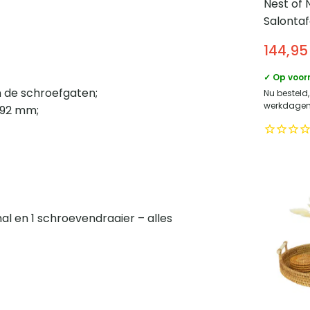
Nest of 
Salontaf
met ond
144,95
cm – Me
✓ Op voor
 de schroefgaten;
Nu besteld,
werkdagen 
192 mm;
al en 1 schroevendraaier – alles