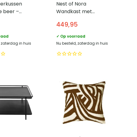
ierkussen
Nest of Nora
e beer –
Wandkast met
 Polyester –
schuifdeuren Nova –
449,95
 cm
Eikenfineer – Zwart
raad
✓ Op voorraad
 zaterdag in huis
Nu besteld, zaterdag in huis