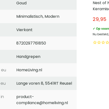
Nest of 
Goud
Keramis
cm – Lich
Minimalistisch, Modern
29,95
✓ Op voor
Vierkant
Nu besteld,
8720297761850
Handgrepen
 eu
HomeLiving.nl
 eu
Lange voren 8, 5541RT Reusel
product-
compliance@homeliving.nl