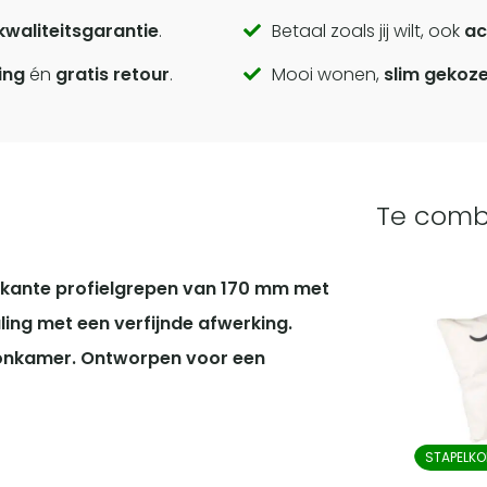
kwaliteitsgarantie
.
Betaal zoals jij wilt, ook
ac
ing
én
gratis retour
.
Mooi wonen,
slim gekoz
Te comb
rkante profielgrepen van 170 mm met
ing met een verfijnde afwerking.
oonkamer. Ontworpen voor een
STAPELKO