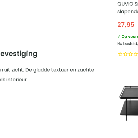
QUVIO S
slapend
Gevuld –
27,95
45 x 45
✓ Op voor
Nu besteld,
bevestiging
 uit zicht. De gladde textuur en zachte
k interieur.