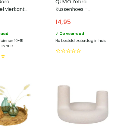
Nora
QUVIO Zebra
el vierkant
Kussenhoes –
erblad 75×75
Abstract patroon –
14,95
taal – Zwart
45×45 cm – Bruin –
Wit
raad
✓ Op voorraad
 binnen 10-15
Nu besteld, zaterdag in huis
in huis