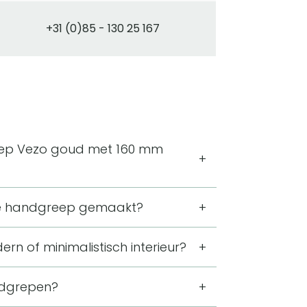
+31 (0)85 - 130 25 167
eep Vezo goud met 160 mm
breedte van 40 mm en een hoogte van
nte handgreep gemaakt?
n de middenpunten van de
eriaal is vocht- en roestbestendig en
n of minimalistisch interieur?
 keuken, badkamer en woonkamer.
 structuur en een subtiele gouden
andgrepen?
 werkt hij goed als verfijnd accent op