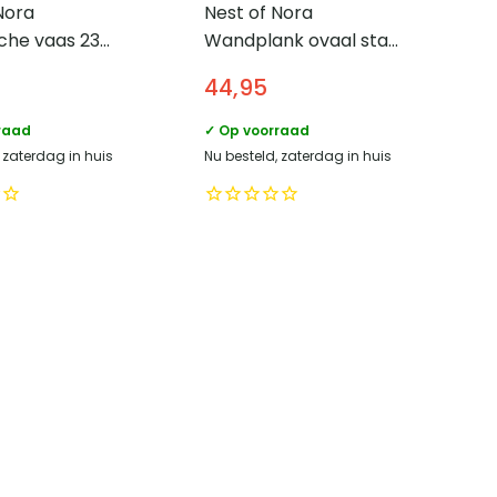
Nora
Nest of Nora
che vaas 23
Wandplank ovaal staal
t grijs
35x15x60 cm – Grijs
44,95
raad
✓ Op voorraad
 zaterdag in huis
Nu besteld, zaterdag in huis