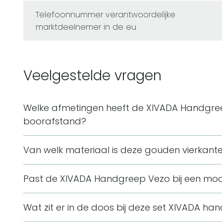
telefoonnummer verantwoordelijke
marktdeelnemer in de eu
Veelgestelde vragen
Welke afmetingen heeft de XIVADA Handgr
boorafstand?
De handgreep heeft een lengte van 170 mm, een 
Van welk materiaal is deze gouden vierka
20 mm. De boorafstand is 160 mm, gemeten tusse
Deze handgreep is gemaakt van aluminium. Het mat
schroefgaten.
Past de XIVADA Handgreep Vezo bij een moder
daardoor geschikt voor meubels in onder andere
De handgreep heeft een vierkante vorm, een egale
Wat zit er in de doos bij deze set XIVADA h
afwerking. Door de moderne en minimalistische stijl