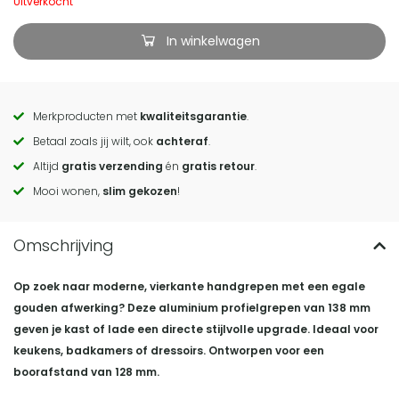
Uitverkocht
In winkelwagen
Merkproducten met
kwaliteitsgarantie
.
Call
Betaal zoals jij wilt, ook
achteraf
.
to
Altijd
gratis verzending
én
gratis retour
.
actions
Mooi wonen,
slim gekozen
!
Op zoek naar moderne, vierkante handgrepen met een egale
gouden afwerking? Deze aluminium profielgrepen van 138 mm
geven je kast of lade een directe stijlvolle upgrade. Ideaal voor
keukens, badkamers of dressoirs. Ontworpen voor een
boorafstand van 128 mm.