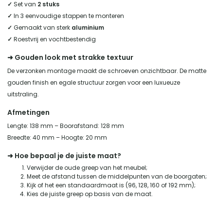
✓
Set van
2 stuks
✓
In 3 eenvoudige stappen te monteren
✓
Gemaakt van sterk
aluminium
✓
Roestvrij en vochtbestendig
➜ Gouden look met strakke textuur
De verzonken montage maakt de schroeven onzichtbaar. De matte
gouden finish en egale structuur zorgen voor een luxueuze
uitstraling.
Afmetingen
Lengte: 138 mm – Boorafstand: 128 mm
Breedte: 40 mm – Hoogte: 20 mm
➜ Hoe bepaal je de juiste maat?
Verwijder de oude greep van het meubel;
Meet de afstand tussen de middelpunten van de boorgaten;
Kijk of het een standaardmaat is (96, 128, 160 of 192 mm);
Kies de juiste greep op basis van de maat.