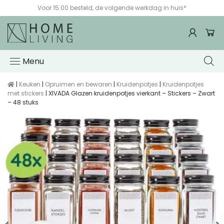
Voor 15:00 besteld, de volgende werkdag in huis*
Menu
|
Keuken
|
Opruimen en bewaren
|
Kruidenpotjes
|
Kruidenpotjes
met stickers
| XIVADA Glazen kruidenpotjes vierkant – Stickers – Zwart
– 48 stuks