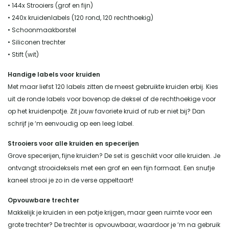
• 144x Strooiers (grof en fijn)
• 240x kruidenlabels (120 rond, 120 rechthoekig)
• Schoonmaakborstel
• Siliconen trechter
• Stift (wit)
Handige labels voor kruiden
Met maar liefst 120 labels zitten de meest gebruikte kruiden erbij. Kies
uit de ronde labels voor bovenop de deksel of de rechthoekige voor
op het kruidenpotje. Zit jouw favoriete kruid of rub er niet bij? Dan
schrijf je ‘m eenvoudig op een leeg label.
Strooiers voor alle kruiden en specerijen
Grove specerijen, fijne kruiden? De set is geschikt voor alle kruiden. Je
ontvangt strooideksels met een grof en een fijn formaat. Een snufje
kaneel strooi je zo in de verse appeltaart!
Opvouwbare trechter
Makkelijk je kruiden in een potje krijgen, maar geen ruimte voor een
grote trechter? De trechter is opvouwbaar, waardoor je ‘m na gebruik