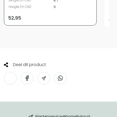
Lengte (in CM)
4.7
Hoog
Hoogte (in CM)
11
Diam
52,95
44,
Deel dit product
HomeLiving
footer
klantenservice@homeliving.nl