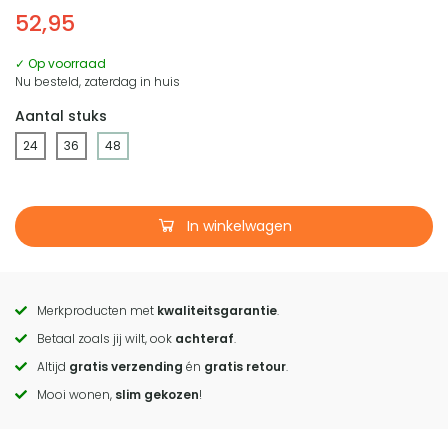
52,95
✓ Op voorraad
Nu besteld, zaterdag in huis
Aantal stuks
24
36
48
In winkelwagen
Merkproducten met
kwaliteitsgarantie
.
Call
Betaal zoals jij wilt, ook
achteraf
.
to
Altijd
gratis verzending
én
gratis retour
.
actions
Mooi wonen,
slim gekozen
!