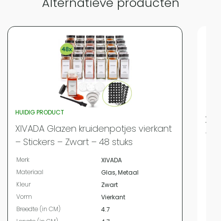
Alternatieve producten
HUIDIG PRODUCT
XIV
XIVADA Glazen kruidenpotjes vierkant
– S
– Stickers – Zwart – 48 stuks
Merk
Merk
XIVADA
Mate
Materiaal
Glas, Metaal
Kleur
Kleur
Zwart
Vor
Vorm
Vierkant
Bree
Breedte (in CM)
4.7
Leng