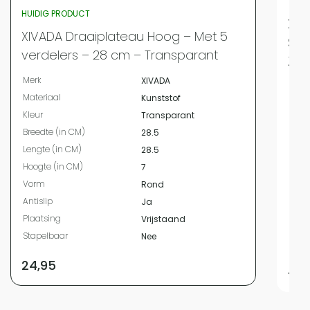
HUIDIG PRODUCT
XIV
XIVADA Draaiplateau Hoog – Met 5
Sch
verdelers – 28 cm – Transparant
Zwa
Merk
XIVADA
Merk
Materiaal
Kunststof
Mate
Kleur
Transparant
Kleur
Breedte (in CM)
28.5
Bree
Lengte (in CM)
28.5
Leng
Hoogte (in CM)
7
Hoog
Vorm
Rond
Vor
Antislip
Ja
Antis
Plaatsing
Vrijstaand
Plaa
Stapelbaar
Nee
Stap
24,95
49,