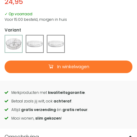
24,95
✓ Op voorraad
Voor 15:00 besteld, morgen in huis
Variant
In winkelwagen
Merkproducten met
kwaliteitsgarantie
.
Call
Betaal zoals jij wilt, ook
achteraf
.
to
Altijd
gratis verzending
én
gratis retour
.
actions
Mooi wonen,
slim gekozen
!