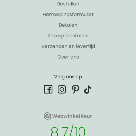
Bestellen
Herroepingsformulier
Betalen
Zakelijk bestellen
Verzenden en levertijd
Over ons
Volg ons op
tiktok
facebook
instagram
pinterest
WebwinkelKeur
WebwinkelKeur
8.7/10