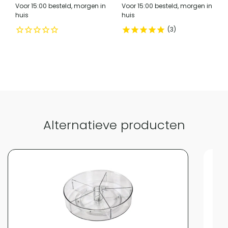
Voor 15:00 besteld, morgen in
Voor 15:00 besteld, morgen in
Plaatsing
Vrijstaand
huis
huis
Stapelbaar
Nee
3
Vergelijk met alternatieven
Alternatieve producten