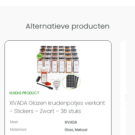
Alternatieve producten
HUIDIG PRODUCT
XIV
XIVADA Glazen kruidenpotjes vierkant
– S
– Stickers – Zwart – 36 stuks
Merk
Merk
XIVADA
Mate
Materiaal
Glas, Metaal
Kleur