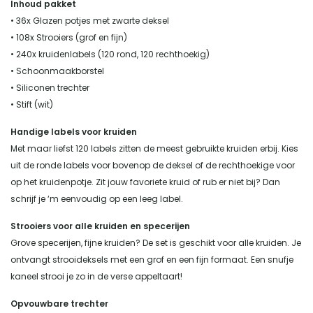
Inhoud pakket
• 36x Glazen potjes met zwarte deksel
• 108x Strooiers (grof en fijn)
• 240x kruidenlabels (120 rond, 120 rechthoekig)
• Schoonmaakborstel
• Siliconen trechter
• Stift (wit)
Handige labels voor kruiden
Met maar liefst 120 labels zitten de meest gebruikte kruiden erbij. Kies
uit de ronde labels voor bovenop de deksel of de rechthoekige voor
op het kruidenpotje. Zit jouw favoriete kruid of rub er niet bij? Dan
schrijf je ‘m eenvoudig op een leeg label.
Strooiers voor alle kruiden en specerijen
Grove specerijen, fijne kruiden? De set is geschikt voor alle kruiden. Je
ontvangt strooideksels met een grof en een fijn formaat. Een snufje
kaneel strooi je zo in de verse appeltaart!
Opvouwbare trechter