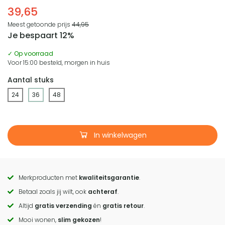
39,65
Meest getoonde prijs
44,95
Je bespaart 12%
✓ Op voorraad
Voor 15:00 besteld, morgen in huis
Aantal stuks
24
36
48
In winkelwagen
Merkproducten met
kwaliteitsgarantie
.
Call
Betaal zoals jij wilt, ook
achteraf
.
to
Altijd
gratis verzending
én
gratis retour
.
actions
Mooi wonen,
slim gekozen
!