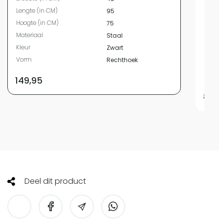
Bree
Lengte (in CM)
95
Leng
Hoogte (in CM)
75
Hoog
Materiaal
Staal
Mate
Kleur
Zwart
Kleur
Vorm
Rechthoek
Vor
Mater
149,95
329,
Deel dit product