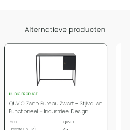
Alternatieve producten
HUIDIG PRODUCT
Lew
QUVIO Zeno Bureau Zwart – Stijlvol en
ova
Functioneel – Industrieel Design
cm 
Merk
QUVIO
Merk
Breedte (in CM)
45