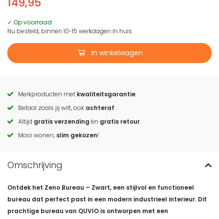
149,95
✓ Op voorraad
Nu besteld, binnen 10-15 werkdagen in huis
In winkelwagen
Merkproducten met
kwaliteitsgarantie
.
Call
Betaal zoals jij wilt, ook
achteraf
.
to
Altijd
gratis verzending
én
gratis retour
.
actions
Mooi wonen,
slim gekozen
!
Ontdek het Zeno Bureau – Zwart, een stijlvol en functioneel
bureau dat perfect past in een modern industrieel interieur. Dit
prachtige bureau van QUVIO is ontworpen met een