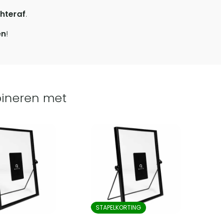
hteraf
.
en
!
ineren met
STAPELKORTING