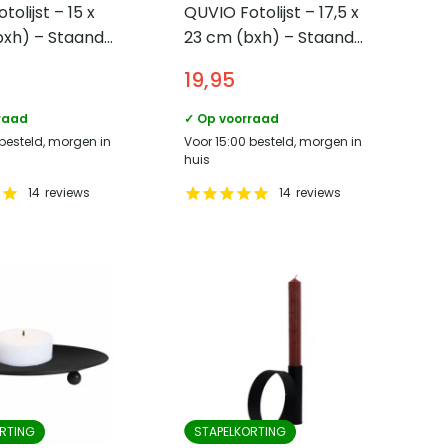
olijst – 15 x
QUVIO Fotolijst – 17,5 x
bxh) – Staand
23 cm (bxh) – Staand
– Zwart
19,95
raad
✓ Op voorraad
 besteld, morgen in
Voor 15:00 besteld, morgen in
huis
14
reviews
14
reviews
RTING
STAPELKORTING