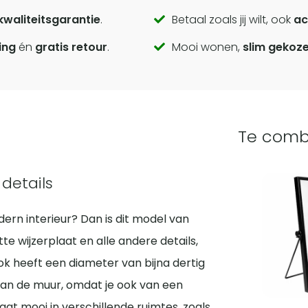
kwaliteitsgarantie
.
Betaal zoals jij wilt, ook
ac
ing
én
gratis retour
.
Mooi wonen,
slim gekoz
Te comb
details
rn interieur? Dan is dit model van
 wijzerplaat en alle andere details,
ok heeft een diameter van bijna dertig
aan de muur, omdat je ook van een
aat mooi in verschillende ruimtes, zoals