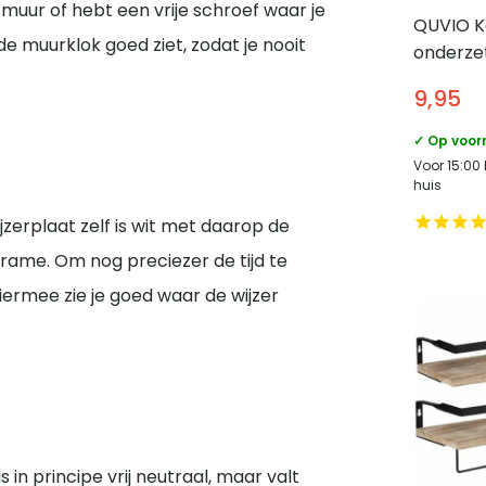
 muur of hebt een vrije schroef waar je
QUVIO K
e muurklok goed ziet, zodat je nooit
onderzet
Kaarsen
9,95
Diamete
✓ Op voor
Voor 15:00
huis
zerplaat zelf is wit met daarop de
t frame. Om nog preciezer de tijd te
iermee zie je goed waar de wijzer
 in principe vrij neutraal, maar valt