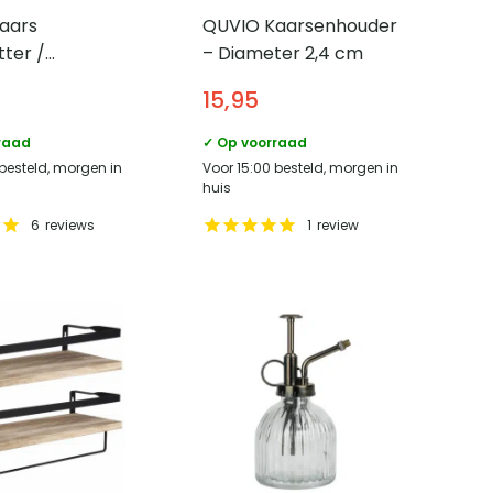
aars
QUVIO Kaarsenhouder
ter /
– Diameter 2,4 cm
houder –
15,95
r 10 cm
raad
✓ Op voorraad
 besteld, morgen in
Voor 15:00 besteld, morgen in
huis
6
reviews
1
review