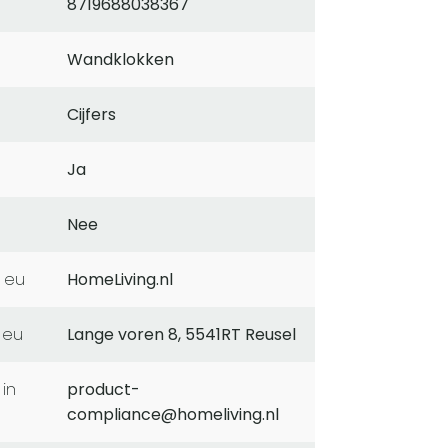
8719688038367
Wandklokken
Cijfers
Ja
Nee
 eu
HomeLiving.nl
 eu
Lange voren 8, 5541RT Reusel
product-
compliance@homeliving.nl