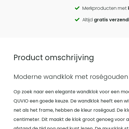
Call
Merkproducten met
Altijd
gratis verzend
to
actions
Product omschrijving
Moderne wandklok met roségouden 
Op zoek naar een elegante wandklok voor een mode
QUVIO een goede keuze. De wandklok heeft een witte
net als het frame, hebben de kleur roségoud. De kl
centimeter. Dit maakt de klok groot genoeg voor 
afstand de tijd nog goed kunt lezen. De muurklok st