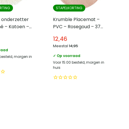
RTING
STAPELKORTING
 onderzetter
Krumble Placemat –
 – Katoen –
PVC – Rosegoud – 37
cm
12,46
Meestal
14,95
raad
✓ Op voorraad
 besteld, morgen in
Voor 15:00 besteld, morgen in
huis