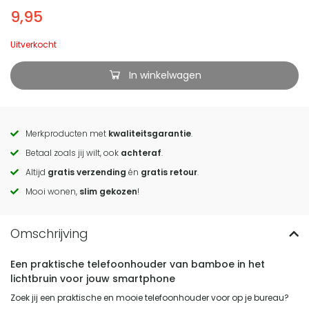
9,95
Uitverkocht
In winkelwagen
Merkproducten met
kwaliteitsgarantie
.
Call
Betaal zoals jij wilt, ook
achteraf
.
to
Altijd
gratis verzending
én
gratis retour
.
actions
Mooi wonen,
slim gekozen
!
Een praktische telefoonhouder van bamboe in het
lichtbruin voor jouw smartphone
Zoek jij een praktische en mooie telefoonhouder voor op je bureau?