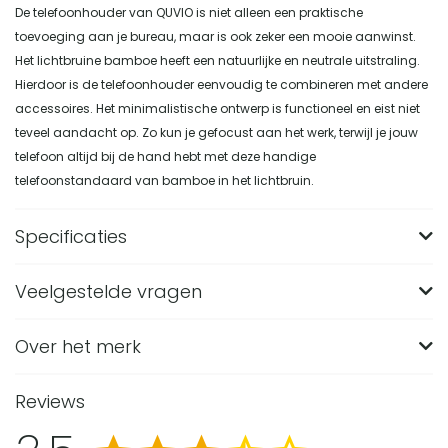
De telefoonhouder van QUVIO is niet alleen een praktische
toevoeging aan je bureau, maar is ook zeker een mooie aanwinst.
Het lichtbruine bamboe heeft een natuurlijke en neutrale uitstraling.
Hierdoor is de telefoonhouder eenvoudig te combineren met andere
accessoires. Het minimalistische ontwerp is functioneel en eist niet
teveel aandacht op. Zo kun je gefocust aan het werk, terwijl je jouw
telefoon altijd bij de hand hebt met deze handige
telefoonstandaard van bamboe in het lichtbruin.
Specificaties
Veelgestelde vragen
Merk
QUVIO
Breedte (in CM)
8
Over het merk
Wat zijn de afmetingen van de QUVIO
telefoonstandaard van bamboe?
Lengte (in CM)
8.5
Reviews
De QUVIO telefoonstandaard heeft een afmeting van 8,5 x
Hoogte (in CM)
12.5
Van welk materiaal is deze lichtbruine
8 x 12,5 centimeter. Met deze compacte maat past de
telefoonhouder gemaakt?
Materiaal
Bamboe