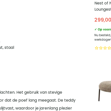
Nest of 
Loungest
Naturel
299,0
✓ Op voor
Nu besteld
werkdagen 
m
, staal
achten. Het gebruik van stevige
oor dat de poef lang meegaat. De teddy
lijtvast, waardoor je jarenlang plezier