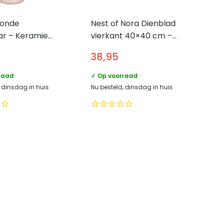
Ronde
Nest of Nora Dienblad
ar – Keramiek
vierkant 40×40 cm –
ze
Serveerblad bamboe
38,95
MDF capiz – Beige
raad
✓ Op voorraad
, dinsdag in huis
Nu besteld, dinsdag in huis