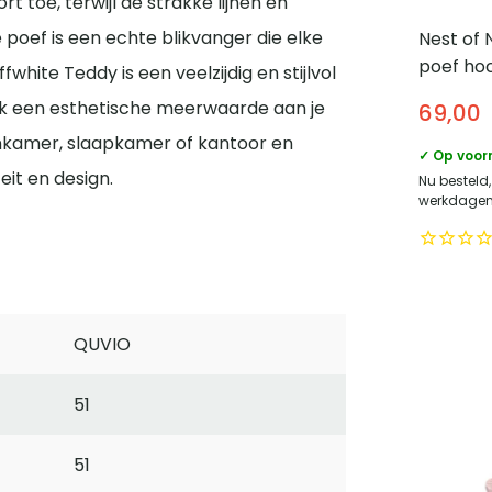
t toe, terwijl de strakke lijnen en
e poef is een echte blikvanger die elke
Nest of 
poef ho
fwhite Teddy is een veelzijdig en stijlvol
voetenb
ok een esthetische meerwaarde aan je
69,00
onkamer, slaapkamer of kantoor en
✓ Op voor
eit en design.
Nu besteld
werkdagen 
QUVIO
51
51