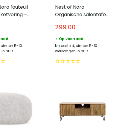
Nora fauteuil
Nest of Nora
ketvering –
Organische salontafel
set van 2 – Massief
299,00
acaciahout – Bruin
raad
✓ Op voorraad
, binnen 5-10
Nu besteld, binnen 5-10
in huis
werkdagen in huis