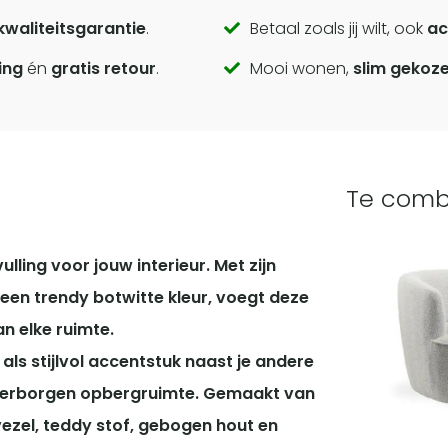
kwaliteitsgarantie
.
Betaal zoals jij wilt, ook
ac
ing
én
gratis retour
.
Mooi wonen,
slim gekoz
Te comb
lling voor jouw interieur. Met zijn
een trendy botwitte kleur, voegt deze
an elke ruimte.
als stijlvol accentstuk naast je andere
verborgen opbergruimte.
Gemaakt van
zel, teddy stof, gebogen hout en