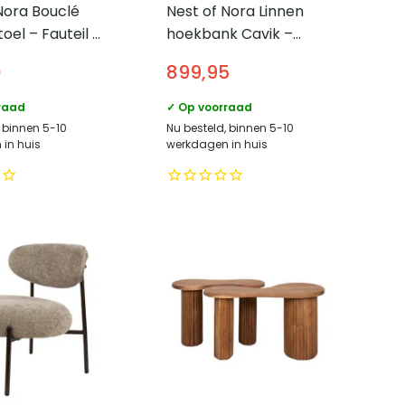
Nora Bouclé
Nest of Nora Linnen
oel – Fauteil –
hoekbank Cavik –
rechts 260×150 – Beige
0
899,95
raad
✓ Op voorraad
, binnen 5-10
Nu besteld, binnen 5-10
in huis
werkdagen in huis