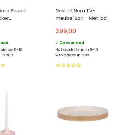
Nora Bouclé
Nest of Nora TV-
cker
meubel Sari – Met lade
ank – Naturel
en deuren –
399,00
Mangohout
raad
✓ Op voorraad
, binnen 5-10
Nu besteld, binnen 5-10
in huis
werkdagen in huis