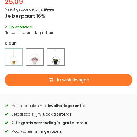
25,09
Meest getoonde prijs
29,95
Je bespaart 16%
✓ Op voorraad
Nu besteld, dinsdag in huis
Kleur
In winkelwagen
Merkproducten met
kwaliteitsgarantie
.
Call
Betaal zoals jij wilt, ook
achteraf
.
to
Altijd
gratis verzending
én
gratis retour
.
actions
Mooi wonen,
slim gekozen
!