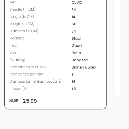
Merk
QUVIO
Bree
Breedte (in CM)
34
Leng
Lengte (in CM)
14
Hoog
Hoogte (in CM)
66
Mate
Diameter (in CM)
34
Kleur
Materiaal
Staal
Vor
Kleur
Goud
Plaa
Vorm
Rond
Voor
Plaatsing
Hangend
Voor
Voor binnen of buiten
Binnen, Buiten
Diam
Voor aantal planten
1
Inho
Diameter binnenkant pot (cm)
14
29,
Inhoud (L)
1.5
25,09
29,95