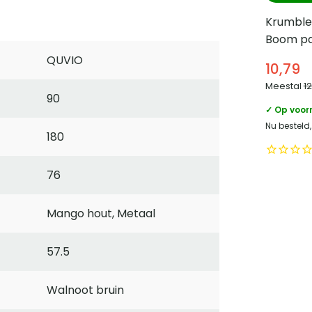
Krumble
Boom pa
Katoen 
QUVIO
10,79
Meestal
1
90
✓ Op voor
Nu besteld
180
76
Mango hout, Metaal
57.5
Walnoot bruin