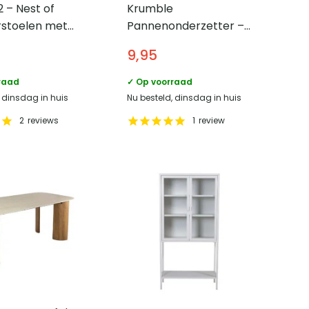
2 – Nest of
Krumble
rstoelen met
Pannenonderzetter –
ng Zoey –
Ruitpatroon –
9,95
 frame –
Donkerblauw
raad
✓ Op voorraad
, dinsdag in huis
Nu besteld, dinsdag in huis
2
reviews
1
review