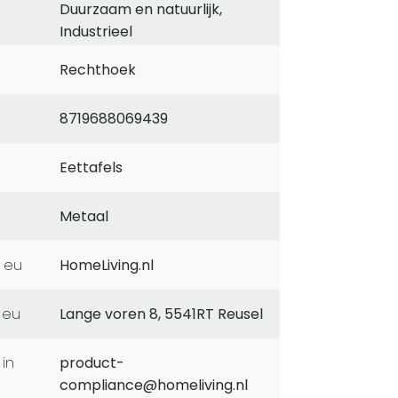
Duurzaam en natuurlijk,
Industrieel
Rechthoek
8719688069439
Eettafels
Metaal
 eu
HomeLiving.nl
 eu
Lange voren 8, 5541RT Reusel
product-
compliance@homeliving.nl