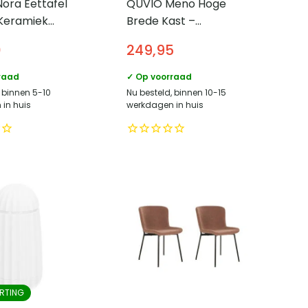
Nora Eettafel
QUVIO Meno Hoge
 Keramiek
Brede Kast –
Design tafel –
Scandinavisch Design
0
249,95
 travertin
– Wit Staal en Glas
raad
✓ Op voorraad
, binnen 5-10
Nu besteld, binnen 10-15
in huis
werkdagen in huis
RTING