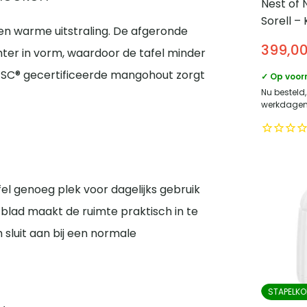
Nest of 
Sorell –
een warme uitstraling. De afgeronde
180cm – 
399,0
er in vorm, waardoor de tafel minder
Keramiek
t FSC® gecertificeerde mangohout zorgt
✓ Op voor
Nu besteld
werkdagen 
l genoeg plek voor dagelijks gebruik
blad maakt de ruimte praktisch in te
sluit aan bij een normale
STAPELKO