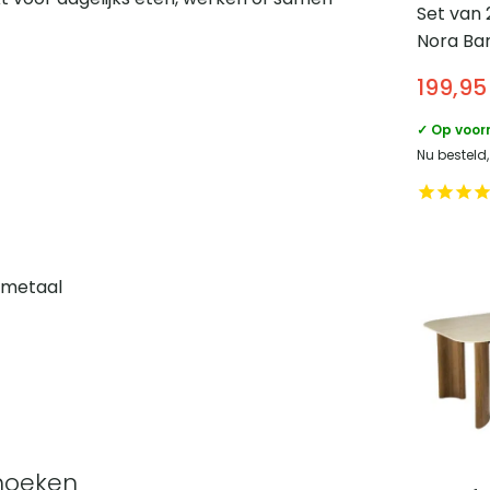
Set van 
Nora Ba
rugleuni
199,95
Metalen
Blauw
✓ Op voor
Nu besteld
 metaal
hoeken