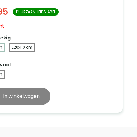
95
DUURZAAMHEIDSLABEL
ht
ekig
m
220x110 cm
vaal
m
In winkelwagen