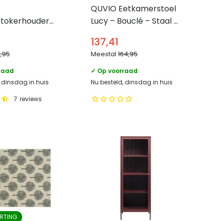
QUVIO Eetkamerstoel
tokerhouder
Lucy – Bouclé – Staal –
– Wit
Roestbruin – Set van 2
137,41
4,95
Meestal
164,95
raad
✓ Op voorraad
, dinsdag in huis
Nu besteld, dinsdag in huis
7
reviews
RTING