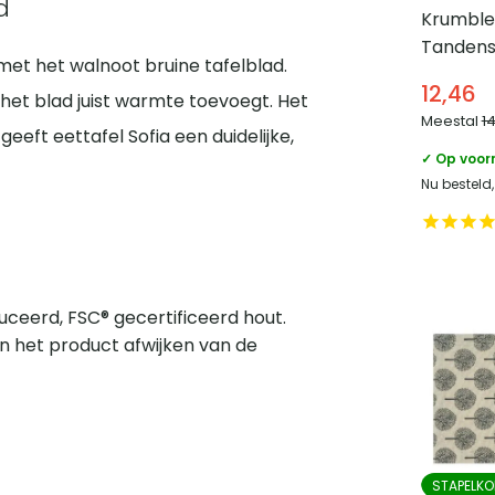
d
Krumble
Tandens
met het walnoot bruine tafelblad.
paraplu 
12,46
l het blad juist warmte toevoegt. Het
Meestal
1
geeft eettafel Sofia een duidelijke,
✓ Op voor
Nu besteld
ceerd, FSC® gecertificeerd hout.
n het product afwijken van de
STAPELKO