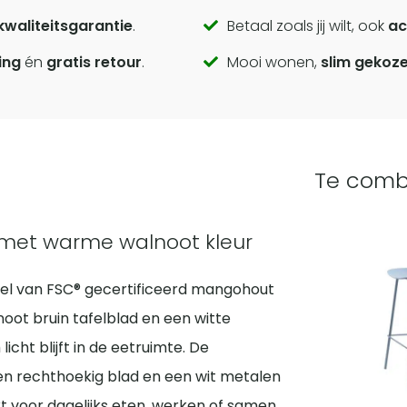
kwaliteitsgarantie
.
Betaal zoals jij wilt, ook
ac
ing
én
gratis retour
.
Mooi wonen,
slim gekoz
Te comb
l met warme walnoot kleur
fel van FSC® gecertificeerd mangohout
oot bruin tafelblad en een witte
cht blijft in de eetruimte. De
n rechthoekig blad en een wit metalen
 voor dagelijks eten, werken of samen