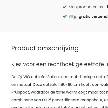
Call
Merkproducten met
Altijd
gratis verzend
to
actions
Product omschrijving
Kies voor een rechthoekige eettafe
De QUVIO eettafel Sofia is een rechthoekige eetta
en metaal. Deze eettafel 180×90 cm heeft een waln
kruispoot, waardoor de tafel warm oogt maar toch li
combinatie van FSC® gecertificeerd mangohout, ee
onderstel maakt deze eettafel mangohout geschikt