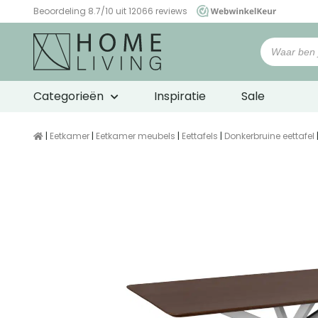
Beoordeling 8.7/10 uit 12066 reviews
WebwinkelKeur
Categorieën
Inspiratie
Sale
|
Eetkamer
|
Eetkamer meubels
|
Eettafels
|
Donkerbruine eettafel