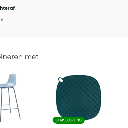
hteraf
.
en
!
ineren met
STAPELKORTING