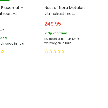
 Placemat –
Nest of Nora Metalen
troon –
vitrinekast met
– Beige
ribbelglas – Leni –
249,95
Smal – Wijnrood
2,95
✓ Op voorraad
raad
Nu besteld, binnen 10-15
werkdagen in huis
, dinsdag in huis