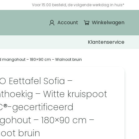
Voor 15:00 besteld, de volgende werkdag in huis*
Account
Winkelwagen
Klantenservice
eerd mangohout – 180×90 cm – Walnoot bruin
O Eettafel Sofia –
thoekig – Witte kruispoot
C®-gecertificeerd
ohout – 180×90 cm –
oot bruin