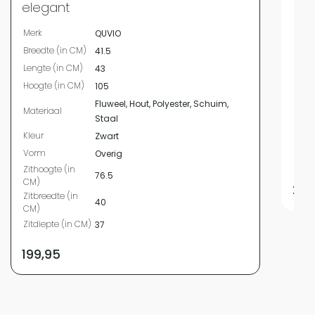
Merk
elegant
Bree
Merk
QUVIO
Leng
Breedte (in CM)
41.5
Hoog
Lengte (in CM)
43
Mate
Hoogte (in CM)
105
Kleur
Fluweel, Hout, Polyester, Schuim,
Vor
Materiaal
Staal
Zith
Kleur
Zwart
Zitbr
Vorm
Overig
Zitdi
Zithoogte (in
76.5
CM)
289
Zitbreedte (in
40
CM)
Zitdiepte (in CM)
37
199,95