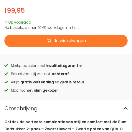
199,95
✓ Op voorraad
Nu besteld, binnen 10-15 werkdagen in huis
In winkelwagen
Merkproducten met
kwaliteitsgarantie
.
Call
Betaal zoals jij wilt, ook
achteraf
.
to
Altijd
gratis verzending
én
gratis retour
.
actions
Mooi wonen,
slim gekozen
!
Ontdek de perfecte combinatie van stijl en comfort met de Bumi
Barkrukken 2-pack – Zwart fluweel – Zwarte poten van QUVIO.