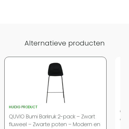
Vergelijk met alternatieven
Alternatieve producten
HUIDIG PRODUCT
QUV
QUVIO Bumi Barkruk 2-pack – Zwart
en 
fluweel – Zwarte poten – Modern en