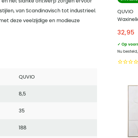
eur en het slanke ontwerp zorgen ervoor
ijlen, van Scandinavisch tot industrieel.
QUVIO
Waxinel
met deze veelzijdige en modieuze
Blad – S
32,95
Metaal 
✓ Op voor
Nu besteld
QUVIO
8,5
35
188