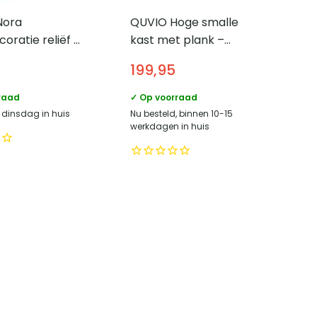
Nora
QUVIO Hoge smalle
ratie reliëf –
kast met plank –
60×90 cm –
Zwart Staal en Glas –
199,95
Industrieel Design
raad
✓ Op voorraad
, dinsdag in huis
Nu besteld, binnen 10-15
werkdagen in huis