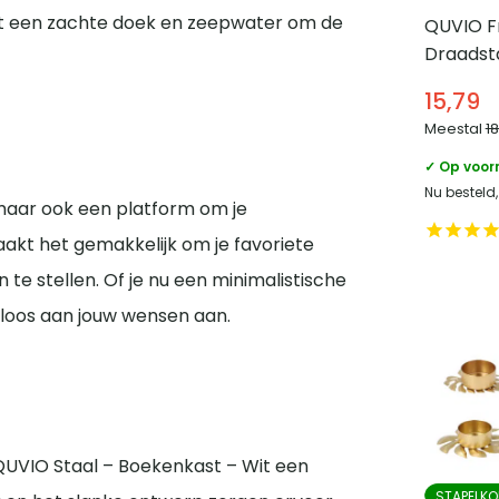
et een zachte doek en zeepwater om de
QUVIO Fr
Draadsta
cm
15,79
Meestal
1
✓ Op voor
Nu besteld
maar ook een platform om je
maakt het gemakkelijk om je favoriete
e stellen. Of je nu een minimalistische
teloos aan jouw wensen aan.
e QUVIO Staal – Boekenkast – Wit een
STAPELKO