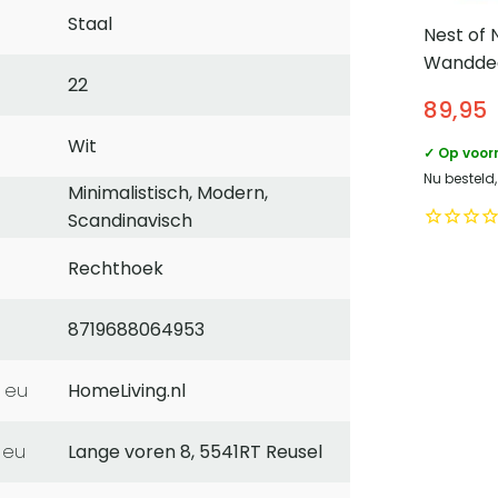
Staal
Nest of 
Wanddeco
22
Canvas 
89,95
Wit
Wit
✓ Op voor
Nu besteld
Minimalistisch, Modern,
Scandinavisch
Rechthoek
8719688064953
 eu
HomeLiving.nl
 eu
Lange voren 8, 5541RT Reusel