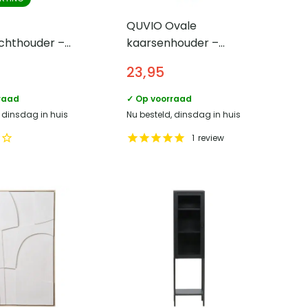
QUVIO Ovale
ichthouder –
kaarsenhouder –
et van 4 –
Ovaal – Keramiek –
23,95
– Goud
Gebroken wit
raad
✓ Op voorraad
, dinsdag in huis
Nu besteld, dinsdag in huis
1
review