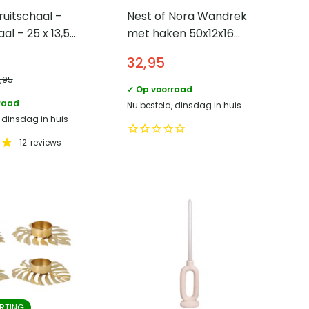
uitschaal –
Nest of Nora Wandrek
al – 25 x 13,5
met haken 50x12x16
cm – Wandplank –
32,95
Beige
8,95
✓ Op voorraad
raad
Nu besteld, dinsdag in huis
, dinsdag in huis
12
reviews
RTING