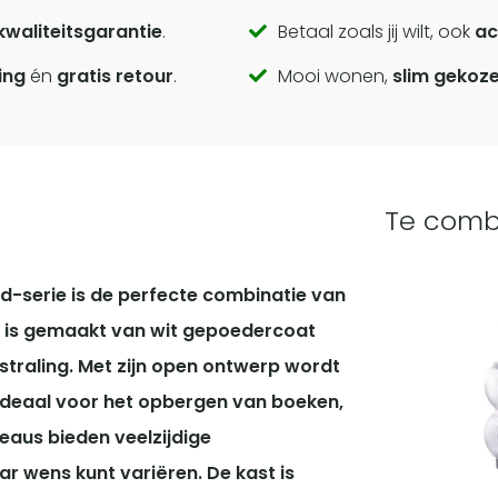
kwaliteitsgarantie
.
Betaal zoals jij wilt, ook
ac
ing
én
gratis retour
.
Mooi wonen,
slim gekoz
Te comb
rd-serie is de perfecte combinatie van
st is gemaakt van wit gepoedercoat
itstraling. Met zijn open ontwerp wordt
, ideaal voor het opbergen van boeken,
eaus bieden veelzijdige
r wens kunt variëren. De kast is