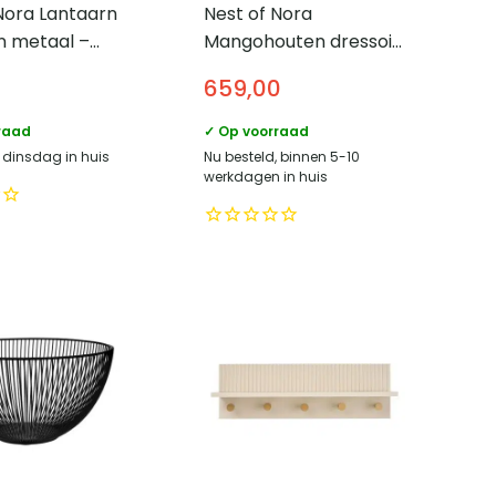
Nora Lantaarn
Nest of Nora
n metaal –
Mangohouten dressoir
Besa – 180x80x40 cm
659,00
– 3 deuren –
Donkerbruin
raad
✓ Op voorraad
, dinsdag in huis
Nu besteld, binnen 5-10
werkdagen in huis