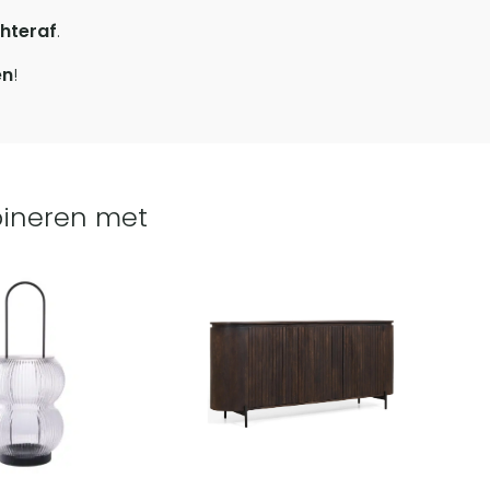
hteraf
.
en
!
ineren met