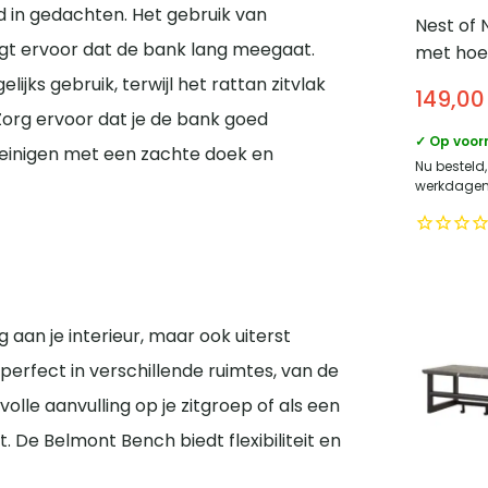
in gedachten. Het gebruik van
Nest of 
rgt ervoor dat de bank lang meegaat.
met hoe
haken –
ijks gebruik, terwijl het rattan zitvlak
149,00
Zwart
 Zorg ervoor dat je de bank goed
✓ Op voor
reinigen met een zachte doek en
Nu besteld
werkdagen 
 aan je interieur, maar ook uiterst
 perfect in verschillende ruimtes, van de
olle aanvulling op je zitgroep of als een
 De Belmont Bench biedt flexibiliteit en