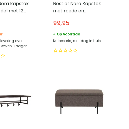
Nora Kapstok
Nest of Nora Kapstok
el met 12
met roede en
Industrieel –
hoedenplank 10 haken
99,95
– Wandmodel – Mat
donkergrijs
er
✓ Op voorraad
levering over
Nu besteld, dinsdag in huis
7 weken 3 dagen