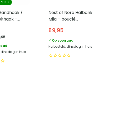
RTING
andhaak /
Nest of Nora Halbank
khaak –
Mila – bouclé
in en goud
100x36x42,5 cm –
89,95
Stone
4,95
✓ Op voorraad
raad
Nu besteld, dinsdag in huis
, dinsdag in huis