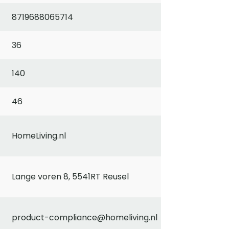
8719688065714
36
140
46
HomeLiving.nl
Lange voren 8, 5541RT Reusel
product-compliance@homeliving.nl