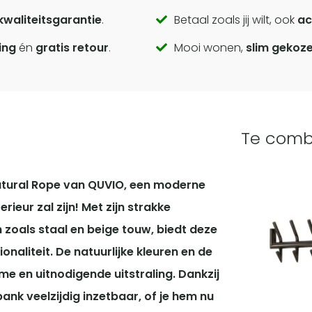
kwaliteitsgarantie
.
Betaal zoals jij wilt, ook
ac
ing
én
gratis retour
.
Mooi wonen,
slim gekoz
Te comb
atural Rope van QUVIO, een moderne
erieur zal zijn!
Met zijn strakke
oals staal en beige touw, biedt deze
onaliteit.
De natuurlijke kleuren en de
e en uitnodigende uitstraling.
Dankzij
ank veelzijdig inzetbaar, of je hem nu