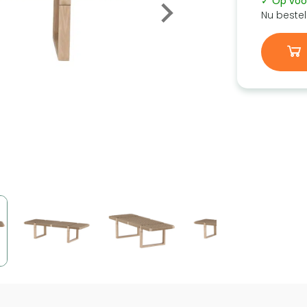
✓ Op voo
Nu bestel