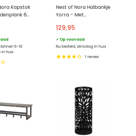
Nora Kapstok
Nest of Nora Halbankje
denplank 6
Yorra – Met
 Acaciahout –
opbergruimte
129,95
95×36.5×43 cm – Bruin
bouclé
raad
✓ Op voorraad
, binnen 5-10
Nu besteld, dinsdag in huis
in huis
1
review