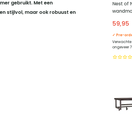
amer gebruikt.
Met een
Nest of 
wandmod
n stijlvol, maar ook robuust en
haken – 
59,95
Bruin
✓ Pre-ord
Verwachte 
ongeveer 