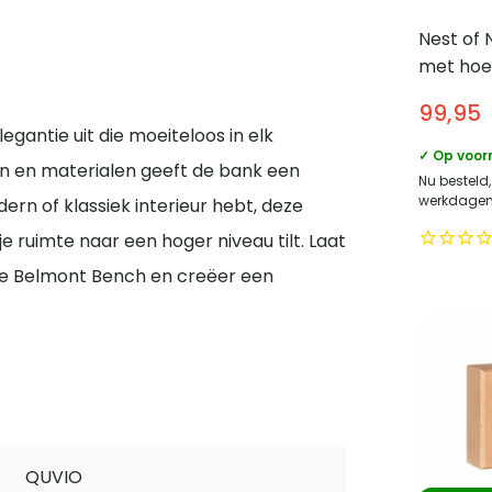
Nest of 
met hoe
roede – 
99,95
Grafiet
gantie uit die moeiteloos in elk
✓ Op voor
ren en materialen geeft de bank een
Nu besteld
werkdagen 
ern of klassiek interieur hebt, deze
je ruimte naar een hoger niveau tilt. Laat
de Belmont Bench en creëer een
QUVIO