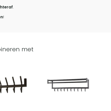
hteraf
.
en
!
ineren met