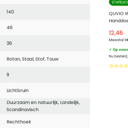
STAPELKO
140
QUVIO W
Handdoe
46
Lichtbru
12,46
Meestal
1
36
✓ Op voor
Nu besteld
Rotan, Staal, Stof, Touw
9
Lichtbruin
Duurzaam en natuurlijk, Landelijk,
Scandinavisch
Rechthoek