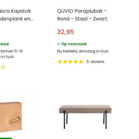
Nora Kapstok
QUVIO Paraplubak –
denplank en
Rond – Staal – Zwart
6 haken –
32,95
raad
✓ Op voorraad
, binnen 5-10
Nu besteld, dinsdag in huis
in huis
5
reviews