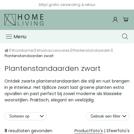
Voor 15:00 besteld, de volgende werkdag in huis*
Menu
|
Woonkamer
|
Woonaccessoires
|
Plantenstandaarden
|
Plantenstandaarden zwart
Plantenstandaarden zwart
Ontdek zwarte plantenstandaarden die stijl en rust brengen
in je interieur. Het tijdloze zwart laat groene planten extra
opvallen en past perfect bij zowel moderne als klassieke
woonstijlen. Praktisch, elegant en veelzijdig.
Gebruik een filter
Producten
8
resultaten gevonden
Productfoto's
|
Sfeerfoto's