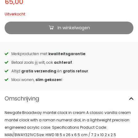
65,00
Uitverkocht
In winkelwagen
Merkproducten met
kwaliteitsgarantie
.
Call
Betaal zoals jij wilt, ook
achteraf
.
to
Altijd
gratis verzending
én
gratis retour
.
actions
Mooi wonen,
slim gekozen
!
Newgate Broadway mantel clock in cream A classic vanilla cream
mantel clock with a roman numeral dial, in a lightweight precision
engineered acrylic case. Specifications Product Code:
MAN/BWAY321VCSize: HWD 18.5 x 26 x 6.5 cm / 7.2 x 10.2 x 2.5