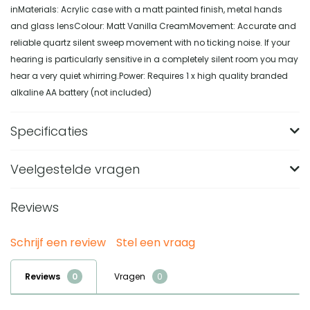
inMaterials: Acrylic case with a matt painted finish, metal hands
and glass lensColour: Matt Vanilla CreamMovement: Accurate and
reliable quartz silent sweep movement with no ticking noise. If your
hearing is particularly sensitive in a completely silent room you may
hear a very quiet whirring.Power: Requires 1 x high quality branded
alkaline AA battery (not included)
Specificaties
Veelgestelde vragen
Kleur
Gebroken wit
Merk
Newgate
Reviews
Wat zijn de afmetingen van de Newgate
Broadway mantel clock in cream?
Uuraanduiding
Romeinse cijfers
Schrijf een review
Stel een vraag
De Newgate Broadway mantel clock in cream is 18,5 cm
Breedte (in CM)
26
Van welk materiaal is deze Newgate mantelklok
hoog, 26 cm breed en 6,5 cm diep. Door dit compacte
gemaakt?
Lengte (in CM)
6.5
Reviews
Vragen
formaat is de klok geschikt als mantelklok op een kast,
De klok heeft een lichtgewicht acryl behuizing met een
Hoogte (in CM)
18.5
Welke kleur heeft de Newgate Broadway mantel
plank of schouw.