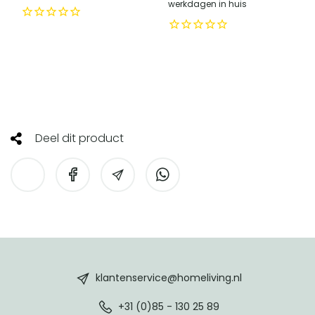
werkdagen in huis
Telefoonnummer
verantwoordelijke
Enter Custom Value
marktdeelnemer in de
EU
Adres
SF Distributions B.V., Tessa Pals,
verantwoordelijke
Winthontlaan 30 A , 3526 KV Utrecht,
marktdeelnemer in de
Netherlands, VAT: NL854154486B01
EU
Deel dit product
HomeLiving
footer
klantenservice@homeliving.nl
+31 (0)85 - 130 25 89