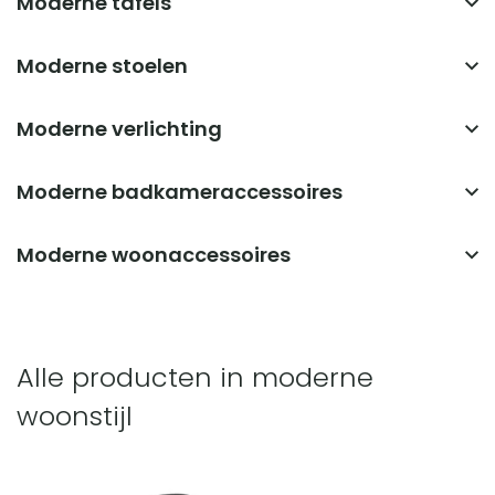
Moderne tafels
Eettafels Rechthoekig
Moderne stoelen
Eettafels rond
Banken
Eettafels ovaal
Moderne verlichting
Poefs
Hanglampen
Barkrukken
Moderne badkameraccessoires
Eettafel lampen
Handdoekenrekken
Lamp nachtkastje
Moderne woonaccessoires
Toiletrolhouders
Wandplanken
Badmatten
Kaarsenhouders
Alle producten in moderne
Bloempotten
woonstijl