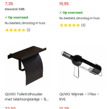
7,35
19,95
Meestal
7,95
✓ Op voorraad
✓ Op voorraad
Nu besteld, dinsdag in huis
Nu besteld, dinsdag in huis
3
1
QUVIO Toiletrolhouder
QUVIO Wijnrek – 1 Fles –
met telefoonplankje – 9,5
RVS
x 18 x 14 cm (lxbxh)
22,00
13,29