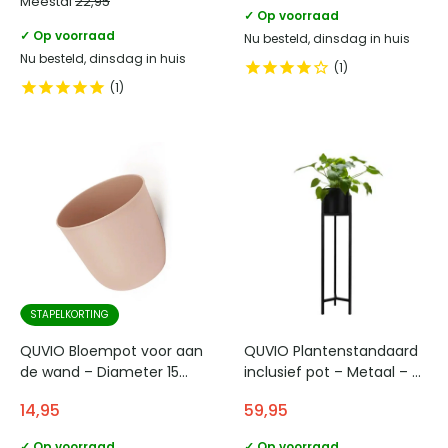
Meestal
22,95
✓ Op voorraad
✓ Op voorraad
Nu besteld, dinsdag in huis
Nu besteld, dinsdag in huis
1
1
STAPELKORTING
QUVIO Bloempot voor aan
QUVIO Plantenstandaard
de wand – Diameter 15
inclusief pot – Metaal – 22
cm – Poederroze
x 22 x 90 cm
14,95
59,95
✓ Op voorraad
✓ Op voorraad