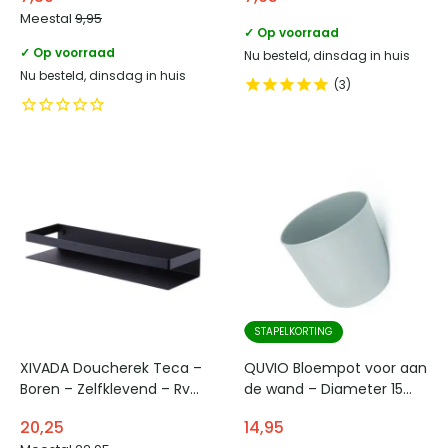
cm – Zwart
Meestal
9,95
✓ Op voorraad
✓ Op voorraad
Nu besteld, dinsdag in huis
Nu besteld, dinsdag in huis
3
STAPELKORTING
XIVADA Doucherek Teca –
QUVIO Bloempot voor aan
Boren – Zelfklevend – Rvs
de wand – Diameter 15
– 30 CM – Zwart
cm – Lichtblauw
20,25
14,95