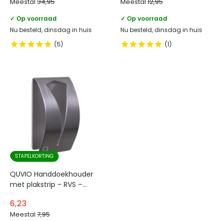
Meestal
34,95
Meestal
12,95
✓ Op voorraad
✓ Op voorraad
Nu besteld, dinsdag in huis
Nu besteld, dinsdag in huis
5
1
STAPELKORTING
QUVIO Handdoekhouder
met plakstrip – RVS –
Zilver
6,23
Meestal
7,95