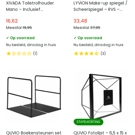
XIVADA Toiletrolhouder
LYVION Make-up spiegel /
Mano – Inclusief
Scheerspiegel – RVS –
schroefset – Rvs – Zwart
Zwart
16,62
33,48
Meestal
19,95
Meestal
37,95
✓ Op voorraad
✓ Op voorraad
Nu besteld, dinsdag in huis
Nu besteld, dinsdag in huis
1
3
STAPELKORTING
QUVIO Boekensteunen set
QUVIO Fotolijst – 6,5 x 15 x