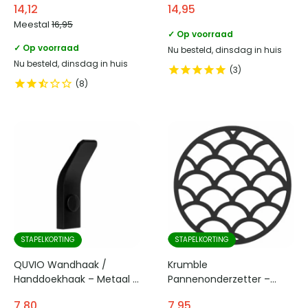
14,12
14,95
Meestal
16,95
✓ Op voorraad
✓ Op voorraad
Nu besteld, dinsdag in huis
Nu besteld, dinsdag in huis
3
8
STAPELKORTING
STAPELKORTING
QUVIO Wandhaak /
Krumble
Handdoekhaak – Metaal –
Pannenonderzetter –
Zwart
Schubben – Diameter 14
7,80
7,95