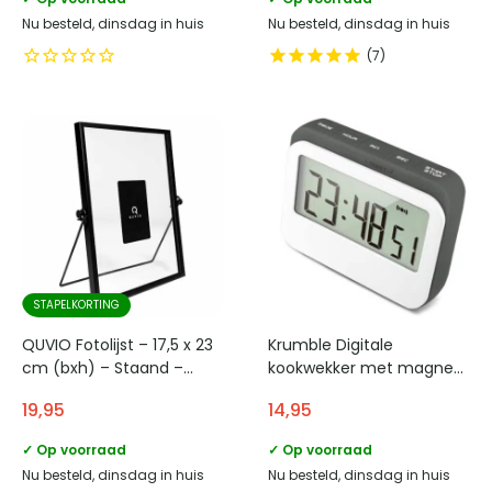
Nu besteld, dinsdag in huis
Nu besteld, dinsdag in huis
7
STAPELKORTING
QUVIO Fotolijst – 17,5 x 23
Krumble Digitale
cm (bxh) – Staand –
kookwekker met magneet
Zwart
en rubberen stootrand –
19,95
14,95
Wit met grijs
✓ Op voorraad
✓ Op voorraad
Nu besteld, dinsdag in huis
Nu besteld, dinsdag in huis