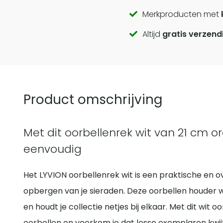
Call
Merkproducten met
Altijd
gratis verzend
to
actions
Product omschrijving
Met dit oorbellenrek wit van 21 cm or
eenvoudig
Het LYVION oorbellenrek wit is een praktische en ov
opbergen van je sieraden. Deze oorbellen houder wi
en houdt je collectie netjes bij elkaar. Met dit wit o
oorbellen en voorkom je dat losse exemplaren kwi