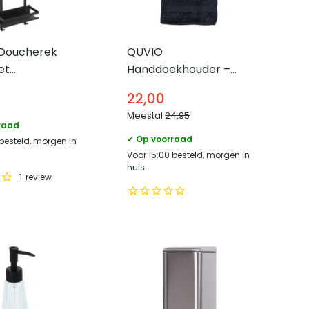
Doucherek
QUVIO
et
Handdoekhouder –
aken – Rvs –
Metaal – Zwart – 49
22,00
– Zwart
cm
Meestal
24,95
raad
✓ Op voorraad
 besteld, morgen in
Voor 15:00 besteld, morgen in
huis
1
review