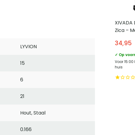
XIVADA 
Zica – M
ophangh
34,95
2 Laags 
LYVION
✓ Op voor
Voor 15:00
15
huis
6
21
Hout, Staal
0.166