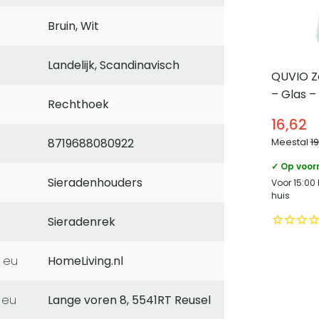
Bruin, Wit
Landelijk, Scandinavisch
QUVIO Z
– Glas –
Rechthoek
16,62
Meestal
1
8719688080922
✓ Op voor
Sieradenhouders
Voor 15:00
huis
Sieradenrek
 eu
HomeLiving.nl
 eu
Lange voren 8, 5541RT Reusel