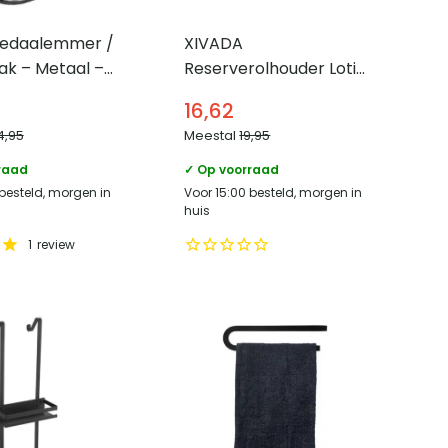
edaalemmer /
XIVADA
ak – Metaal –
Reserverolhouder Lotis
– Vrijstaand – Voor 3
16,62
wc rollen – Zilver
4,95
Meestal
19,95
raad
✓ Op voorraad
 besteld, morgen in
Voor 15:00 besteld, morgen in
huis
1
review