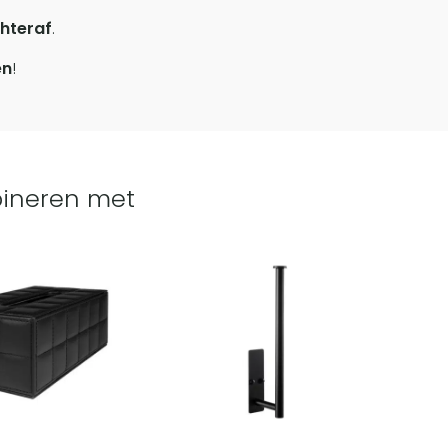
hteraf
.
en
!
ineren met