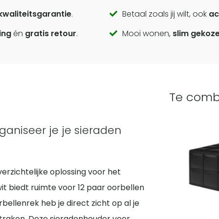
kwaliteitsgarantie
.
Betaal zoals jij wilt, ook
ac
ing
én
gratis retour
.
Mooi wonen,
slim gekoz
Te comb
ganiseer je je sieraden
erzichtelijke oplossing voor het
t biedt ruimte voor 12 paar oorbellen
orbellenrek heb je direct zicht op al je
jtraken. Deze sieradenhouder voor