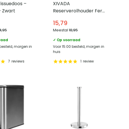
issuedoos –
XIVADA
– Zwart
Reserverolhouder Fera
– Zelfklevend –
15,79
Schroefset – Rvs –
4,95
Meestal
18,95
Zwart
raad
✓ Op voorraad
 besteld, morgen in
Voor 15:00 besteld, morgen in
huis
7
reviews
1
review