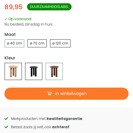
89,95
DUURZAAMHEIDSLABEL
✓ Op voorraad
Nu besteld, dinsdag in huis
Maat
ø 40 cm
ø 70 cm
ø 120 cm
Kleur
In winkelwagen
Merkproducten met
kwaliteitsgarantie
.
Call
Betaal zoals jij wilt, ook
achteraf
.
to