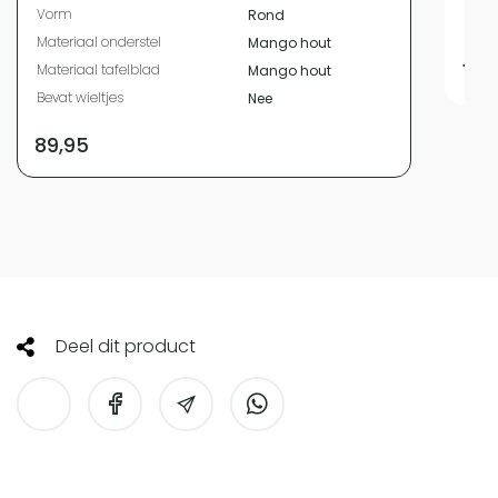
Vorm
Rond
Mater
Materiaal onderstel
Mango hout
174
Materiaal tafelblad
Mango hout
Bevat wieltjes
Nee
89,95
Deel dit product