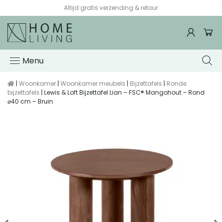
Altijd gratis verzending & retour
Menu
|
Woonkamer
|
Woonkamer meubels
|
Bijzettafels
|
Ronde
bijzettafels
| Lewis & Loft Bijzettafel Lian – FSC® Mangohout – Rond
⌀40 cm – Bruin