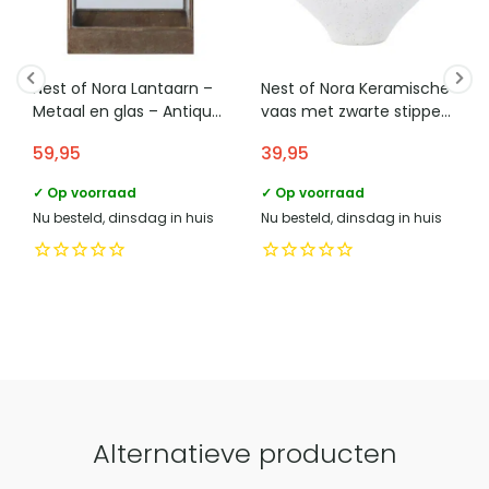
eettafels, banken, dressoirs, nachtkastjes, wandschappen en poefs
Materiaal onderstel
Mango hout
omvat.
Materiaal tafelblad
Mango hout
Nest of Nora Lantaarn –
Nest of Nora Keramische
Bevat wieltjes
Nee
Metaal en glas – Antique
vaas met zwarte stippen
brass look
– Wit
naam verantwoordelijke
59,95
39,95
HomeLiving.nl
marktdeelnemer in de eu
✓ Op voorraad
✓ Op voorraad
adres verantwoordelijke
Lange voren 8, 5541RT
Nu besteld, dinsdag in huis
Nu besteld, dinsdag in huis
marktdeelnemer in de eu
Reusel
e mailadres verantwoordelijke
product-
marktdeelnemer in de eu
compliance@homeliving.nl
telefoonnummer verantwoordelijke
+31 (0)85 - 130 25 89
marktdeelnemer in de eu
Vergelijk met alternatieven
Alternatieve producten