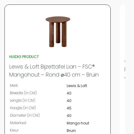
HUIDIG PRODUCT
QUV
Lewis & Loft Bijzettafel Lian – FSC®
Met
Mangohout – Rond ⌀40 cm – Bruin
cm
Merk
Lewis & Loft
Merk
Breedte (in CM)
40
Bree
Lengte (in CM)
40
Leng
Hoogte (in CM)
45
Hoog
Diameter (in CM)
40
Kleur
Materiaal
Mango hout
Vor
Kleur
Bruin
Mater