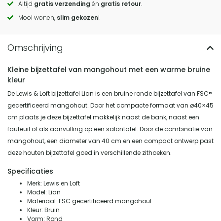
Altijd
gratis verzending
én
gratis retour
.
actions
Mooi wonen,
slim gekozen
!
Kleine bijzettafel van mangohout met een warme bruine
kleur
De Lewis & Loft bijzettafel Lian is een bruine ronde bijzettafel van FSC®
gecertificeerd mangohout. Door het compacte formaat van ø40×45
cm plaats je deze bijzettafel makkelijk naast de bank, naast een
fauteuil of als aanvulling op een salontafel. Door de combinatie van
mangohout, een diameter van 40 cm en een compact ontwerp past
deze houten bijzettafel goed in verschillende zithoeken.
Specificaties
Merk: Lewis en Loft
Model: Lian
Materiaal: FSC gecertificeerd mangohout
Kleur: Bruin
Vorm: Rond