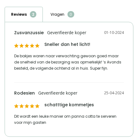
naam verantwoordelijke
Haal de topchef in jezelf naar boven met de innovatieve en
HomeLiving.nl
marktdeelnemer in de eu
Reviews
Vragen
betaalbare kookartikelen van Krumble! Het merk Krumble richt zich op
de thuiskok en besteedt daarom veel aandacht aan het design en
adres verantwoordelijke
Lange voren 8, 5541RT
marktdeelnemer in de eu
Reusel
gebruiksgemak van zijn producten. Er wordt bij ieder product gebruik
Zusvanzussie
01-10-2024
gemaakt van duurzame materialen, zoals glas, siliconen, hout en
e mailadres verantwoordelijke
product-
Sneller dan het licht!
RVS. De producten zijn uitvoerig getest op veiligheid in de keuken
marktdeelnemer in de eu
compliance@homeliving.nl
zodat je ze naar hartenlust kunt gebruiken. Enjoy cooking and
De bakjes waren naar verwachting gewoon goed maar 
telefoonnummer verantwoordelijke
baking!
de snelheid van de bezorging was opmerkelijk! ‘s Avonds 
+31 (0)85 - 130 25 89
marktdeelnemer in de eu
besteld, de volgende ochtend al in huis. Super fijn.
Vergelijk met alternatieven
Rodesien
25-04-2024
schatttige kommetjes
Dit wordt een leuke manier om panna cotta te serveren 
voor mijn gasten