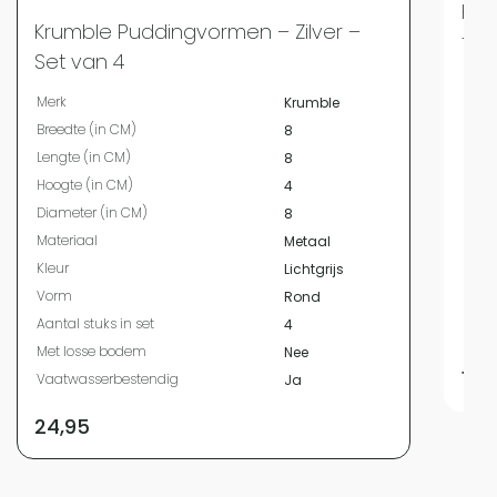
Kru
Krumble Puddingvormen – Zilver –
tot
Set van 4
Merk
Merk
Krumble
Bree
Breedte (in CM)
8
Hoog
Lengte (in CM)
8
Diam
Hoogte (in CM)
4
Mate
Diameter (in CM)
8
Kleur
Materiaal
Metaal
Vor
Kleur
Lichtgrijs
Aanta
Vorm
Rond
Met 
Aantal stuks in set
4
Vaat
Met losse bodem
Nee
17,
Vaatwasserbestendig
Ja
24,95