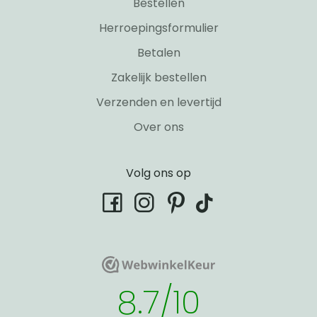
Bestellen
Herroepingsformulier
Betalen
Zakelijk bestellen
Verzenden en levertijd
Over ons
Volg ons op
tiktok
facebook
instagram
pinterest
WebwinkelKeur
WebwinkelKeur
8.7/10