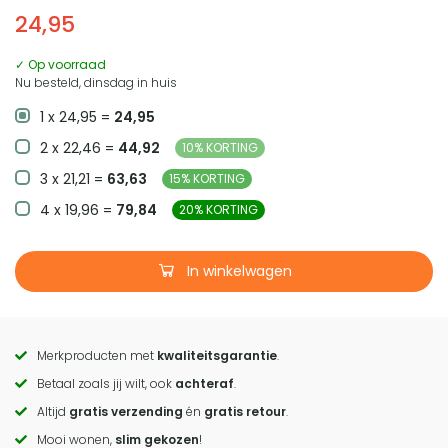
24,95
✓ Op voorraad
Nu besteld, dinsdag in huis
1 x 24,95 =
24,95
2 x 22,46 =
44,92
10% KORTING
3 x 21,21 =
63,63
15% KORTING
4 x 19,96 =
79,84
20% KORTING
In winkelwagen
Merkproducten met
kwaliteitsgarantie
.
Call
Betaal zoals jij wilt, ook
achteraf
.
to
Altijd
gratis verzending
én
gratis retour
.
actions
Mooi wonen,
slim gekozen
!