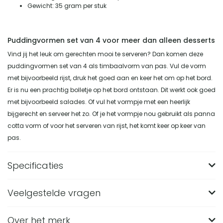
Gewicht: 35 gram per stuk
Puddingvormen set van 4 voor meer dan alleen desserts
Vind jij het leuk om gerechten mooi te serveren? Dan komen deze
puddingvormen set van 4 als timbaalvorm van pas. Vul de vorm
met bijvoorbeeld rijst, druk het goed aan en keer het om op het bord.
Er is nu een prachtig bolletje op het bord ontstaan. Dit werkt ook goed
met bijvoorbeeld salades. Of vul het vormpje met een heerlijk
bijgerecht en serveer het zo. Of je het vormpje nou gebruikt als panna
cotta vorm of voor het serveren van rijst, het komt keer op keer van
pas.
Specificaties
Veelgestelde vragen
Merk
Krumble
Breedte (in CM)
8
Over het merk
Wat zijn de afmetingen van de Krumble