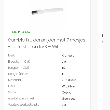
HUIDIG PRODUCT
Kru
Krumble Kruidensnijder met 7 mesjes
wit
– Kunststof en RVS – Wit
Merk
Merk
Krumble
Bree
Breedte (in CM)
2.5
Leng
Lengte (in CM)
16
Hoog
Hoogte (in CM)
1.5
Mate
Materiaal
Kunststof
Kleur
Kleur
Wit, Zilver
Vor
Vorm
Overig
Aanta
Aantal stuks in set
Geen set
13,
Vaatwasserbestendig
Ja