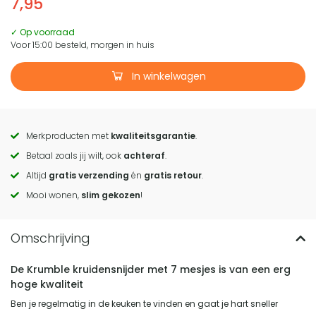
7,95
✓ Op voorraad
Voor 15:00 besteld, morgen in huis
In winkelwagen
Merkproducten met
kwaliteitsgarantie
.
Call
Betaal zoals jij wilt, ook
achteraf
.
to
Altijd
gratis verzending
én
gratis retour
.
actions
Mooi wonen,
slim gekozen
!
De Krumble kruidensnijder met 7 mesjes is van een erg
hoge kwaliteit
Ben je regelmatig in de keuken te vinden en gaat je hart sneller