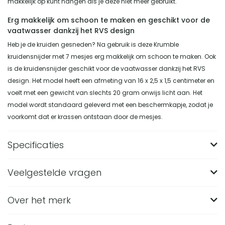
makkelijk op kunt hangen als je deze niet meer gebruikt.
Erg makkelijk om schoon te maken en geschikt voor de
vaatwasser dankzij het RVS design
Heb je de kruiden gesneden? Na gebruik is deze Krumble
kruidensnijder met 7 mesjes erg makkelijk om schoon te maken. Ook
is de kruidensnijder geschikt voor de vaatwasser dankzij het RVS
design. Het model heeft een afmeting van 16 x 2,5 x 1,5 centimeter en
voelt met een gewicht van slechts 20 gram onwijs licht aan. Het
model wordt standaard geleverd met een beschermkapje, zodat je
voorkomt dat er krassen ontstaan door de mesjes.
Specificaties
Veelgestelde vragen
Merk
Krumble
Breedte (in CM)
2.5
Over het merk
Wat zijn de afmetingen van de Krumble
kruidensnijder met 7 mesjes?
Lengte (in CM)
16