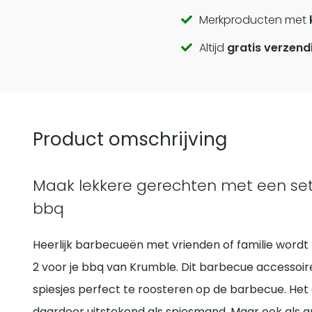
Call
Merkproducten met
Altijd
gratis verzend
to
actions
Product omschrijving
Maak lekkere gerechten met een set v
bbq
Heerlijk barbecueën met vrienden of familie wordt n
2 voor je bbq van Krumble. Dit barbecue accessoi
spiesjes perfect te roosteren op de barbecue. Het 
daardoor uitstekend als spiesmand. Maar ook als gro