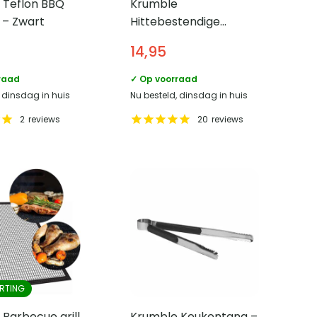
 Teflon BBQ
Krumble
t – Zwart
Hittebestendige
ovenwant – tot 500 ℃
14,95
raad
✓ Op voorraad
, dinsdag in huis
Nu besteld, dinsdag in huis
2
reviews
20
reviews
RTING
Barbecue grill
Krumble Keukentang –