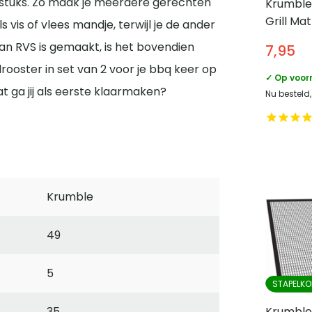
e stuks. Zo maak je meerdere gerechten
Krumble
Grill Ma
ls vis of vlees mandje, terwijl je de ander
an RVS is gemaakt, is het bovendien
7,95
rooster in set van 2 voor je bbq keer op
✓ Op voor
 ga jij als eerste klaarmaken?
Nu besteld
Krumble
49
5
STAPELKO
Krumble 
35