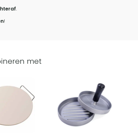
hteraf
.
en
!
ineren met