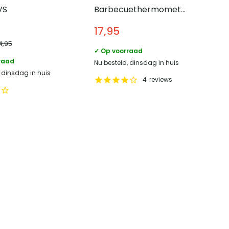
VS
Barbecuethermometer
– ø5 cm – Tot 400
17,95
graden – RVS
4,95
✓ Op voorraad
raad
Nu besteld, dinsdag in huis
, dinsdag in huis
4
reviews