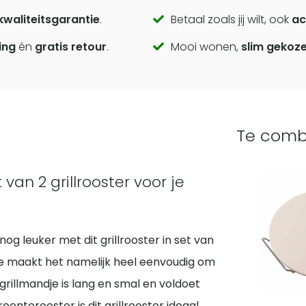
kwaliteitsgarantie
.
Betaal zoals jij wilt, ook
ac
ing
én
gratis retour
.
Mooi wonen,
slim gekoz
Te comb
an 2 grillrooster voor je
og leuker met dit grillrooster in set van
re maakt het namelijk heel eenvoudig om
grillmandje is lang en smal en voldoet
enterooster is dit grillrooster ideaal.