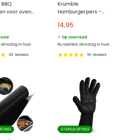
 BBQ
Krumble
en voor oven
Hamburgerpers –
ecue –
Aluminium
14,95
r 30,5 cm
raad
✓ Op voorraad
, dinsdag in huis
Nu besteld, dinsdag in huis
33
reviews
16
reviews
RTING
STAPELKORTING