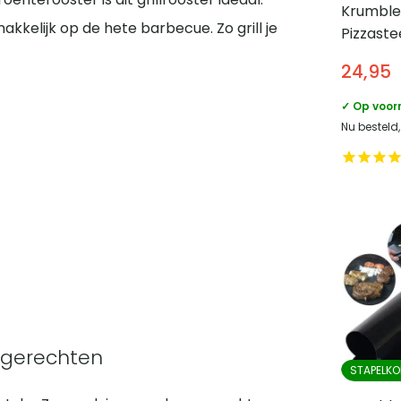
Krumble
kelijk op de hete barbecue. Zo grill je
Pizzaste
en barb
24,95
Diamete
✓ Op voor
Nu besteld
e gerechten
STAPELKO