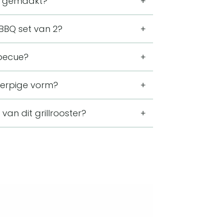
er gemaakt?
spiesjes en voor het roosteren van
houten handvat. Het RVS maakt het
 BBQ set van 2?
 de barbecue.
, groente, vlees en vis op de barbecue.
rbecue?
n je twee verschillende gerechten
handvat. Deze combinatie sluit aan bij
werpige vorm?
p.
 geschikt als spiesmand. Daardoor
van dit grillrooster?
j elkaar tijdens het grillen.
de BBQ klem op de barbecue te
uiken bij het bereiden van gerechten op