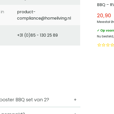
BBQ – R
product-
20,90
compliance@homeliving.nl
Meestal
2
✓ Op voor
+31 (0)85 - 130 25 89
Nu besteld
rooster BBQ set van 2?
 3,5 centimeter. Door de langwerpige