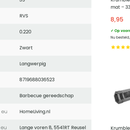
mat – 3
RVS
8,95
✓ Op voor
0.220
Nu besteld
Zwart
Langwerpig
8719688036523
Barbecue gereedschap
 eu
HomeLiving.nl
 eu
Lange voren 8, 5541RT Reusel
Krumble